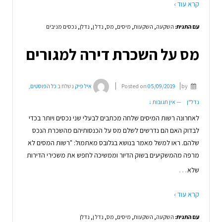
קרא עוד ›
עם התגית:
השקעה
,
השקעות
,
מיסים
,
מס
,
נדל ן
,
נדלן
,
נכסים מניבים
מס על השכרת דירה למגורים
by
05/09/2019
Posted on
איל פיק
נשלח ב
כל הפוסטים
,
נדל"ן
—
אין תגובות ↓
לאחרונה רשות המיסים שלחה מכתבים לבעלי שני נכסים ויותר בכדי
לבדוק האם הם נדרשים לשלם מס על הכנסותיהם מהשכרת הנכס
שלהם. ראו למשל מאמר בנושא בגלובס מאתמול: "רשות המסים לא
מרפה מהמשקיעים בשוק הדיור וממשיכה לחפש את משכירי הדירות
…
שלא
קרא עוד ›
עם התגית:
השקעה
,
השקעות
,
מיסים
,
מס
,
נדל ן
,
נדלן