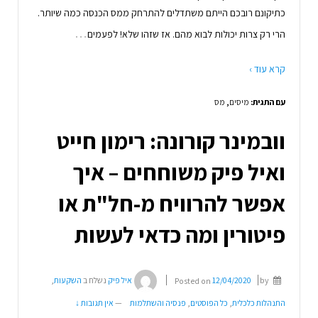
כתיקונם רובכם הייתם משתדלים להתרחק ממס הכנסה כמה שיותר.
…
הרי רק צרות יכולות לבוא מהם. אז שזהו שלא! לפעמים
קרא עוד ›
עם התגית:
מיסים
,
מס
וובמינר קורונה: רימון חייט
ואיל פיק משוחחים – איך
אפשר להרוויח מ-חל"ת או
פיטורין ומה כדאי לעשות
by
12/04/2020
Posted on
איל פיק
נשלח ב
השקעות
,
התנהלות כלכלית
,
כל הפוסטים
,
פנסיה והשתלמות
—
אין תגובות ↓