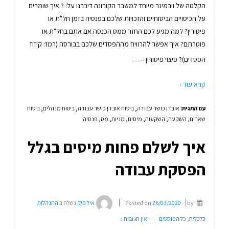
הקלטה של וובמינר מיוחד למשבר הקורונה דיברנו על: ? איך שומרים
על הכיסויים הביטוחיים והזכויות שלכם בפנסיה בזמן חל"ת או
פיטורין? למה מגיע לכם החזר ממס הכנסה אם אתם בחל"ת או
פוטרתם? איך אפשר להרוויח מההפסדים שלכם בבורסה (רמז: קיזוז
…
הפסדים)? פיצוי פיטורין –
קרא עוד ›
עם התגית:
אובדן כושר עבודה
,
ביטוח אובדן כושר עבודה
,
ביטוח מנהלים
,
ביטוח
שארים
,
השקעה
,
השקעות
,
מיסים
,
מניות
,
מס
,
פנסיה
איך לשלם פחות מיסים בגלל
הפסקת עבודה
by
26/03/2020
Posted on
איל פיק
נשלח ב
התנהלות
כלכלית
,
כל הפוסטים
—
אין תגובות ↓