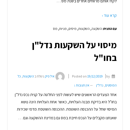
…
לקזז אותם מרווחים אחרים בשנת מס
קרא עוד ›
עם התגית:
השקעה
,
השקעות
,
מיסים
,
מניות
,
מס
מיסוי על השקעות נדל"ן
בחו"ל
by
19/12/2019
Posted on
איל פיק
נשלח ב
השקעות
,
כל
הפוסטים
,
נדל"ן
—
אין תגובות ↓
אחד הצעדים הראשונים שיש לעשות לפני החלטה על קנית נכס נדל"ן
בחו"ל היא בדיקת מבנה העלויות, כאשר אחת העלויות הינה נושא
המיסוי שחל על ההכנסה השוטפת. ההכנסה השוטפת מדמי שכירות
…
שאנחנו מקבלים על הנכס חייבת במס גם במדינת ההשקעה וגם