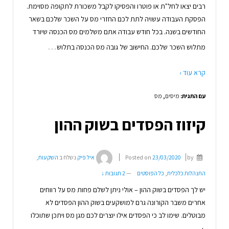
רבים יצאו לחל"ת או פוטרו והפסיקו לקבל משכורת לתקופה מסוימת.
הפסקת העבודה עשויה לתת לכם החזרי מס על השכר שלכם בשאר
החודשים בשנה. בכל חודש עבודה אתם משלמים מס הכנסה שיורד
…
מתלוש השכר שלכם. החישוב של גובה מס הכנסה בתלוש
קרא עוד ›
עם התגית:
מיסים
,
מס
קיזוז הפסדים בשוק ההון
by
23/03/2020
Posted on
איל פיק
נשלח ב
השקעות
,
התנהלות כלכלית
,
כל הפוסטים
—
2 תגובות ↓
יש לך הפסדים בשוק ההון – אולי ניתן לשלם פחות מס על רווחים
אחרים משבר הקורונה גרם למושקעים בשוק ההון הפסדים לא
מבוטלים. שימו לב כי הפסדים אילו יוצרים לכם מגן מס ויתכן שתוכלו