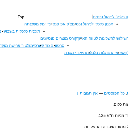
ן כלכלי לניהול נכסים
Top
תכנון כלכלי לניהול נכסים
צ'ק אפ פנסיוני
ייעוץ משכנתה
תוכנית כלכלית בשבועיים
שילוש להשקעות לטווח הארוך
קורס מוצרים פנסיונים
סרטונים
צור קשר
סימולטור פרישה מוק
ן
אשראי
התנהלות כלכלית
תיאורי מקרה
,
כל הפוסטים
—
אין תגובות ↓
ת כלום.
ות ת"א 125.
ל מתוך הצבירה וההפקדות.