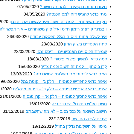
תעודת זהות בנקאית – למה זה חשוב?
07/05/2020
מתי כדאי להגיש דוח למס הכנסה?
04/05/2020
תקציב משפחתי – למה זה חשוב ואיך לעשות את זה נכון
2020
וובמינר קורונה: רימון חייט ואיל פיק משוחחים – איך אפשר לה
איך לשלם פחות מיסים בגלל הפסקת עבודה
26/03/2020
קיזוז הפסדים בשוק ההון
23/03/2020
שמירת הכיסויים הפנסיוניים – ריסק זמני
22/03/2020
למה כדאי למשוך פיצויי פיטורין?
18/03/2020
קרן ביטחון – למה זה חשוב וכמה צריך
15/03/2020
האם כדאי לדחות את תשלומי המשכנתה?
13/03/2020
איפה כדאי להפריש לפנסיה – חלק ג' – קופת גמל
29/02/2020
איפה כדאי להפריש לפנסיה – חלק ב' – ביטוח מנהלים
1/2020
איפה כדאי לחסוך לפנסיה – חלק א' – קרן פנסיה
21/01/2020
חשבון עו"ש בחינם? יש דבר כזה
16/01/2020
חישוב תשואה על נכס מניב – לא מה שחשבתם
31/12/2019
יעדים לשנה החדשה
23/12/2019
מיסוי על השקעות נדל"ן בחו"ל
19/12/2019
האם להשקיע בנדל"ן במדינה אחת או יותר
10/12/2019