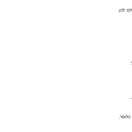
20 הייתה גרועה במיוחד לכולם. לכן,
א כ-
ללי השיג תשואה של כ- 19.5% באותה תקופה. כלומר,