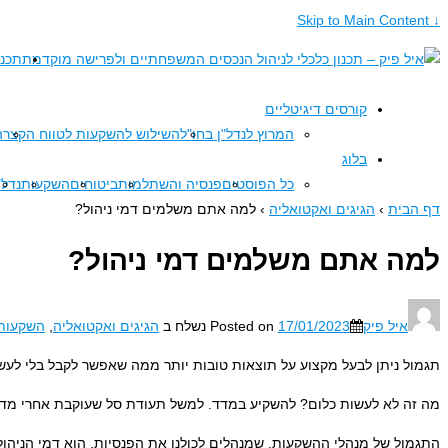
↓ Skip to Main Content
תכנו
קורסים דיגיטליים
המרוץ לנדל"ן בחו"ל
השילוש להשקעות לטווח הקצר
ה
בלוג
כל הפוסטים
פנסיה והשתלמות
ביטוחים
השקעות
נדל"
דף הבית
›
הגיגים ואקטואליה
›
למה אתם משלמים דמי ניהול?
למה אתם משלמים דמי ניהול?
איל פיק
17/01/2023
Posted on
נשלח ב
הגיגים ואקטואליה
,
השקעות
תגמול ניתן לבעל מקצוע על תוצאות טובות יותר ממה שאפשר לקבל בלי לעשו
מה זה לא לעשות כלום? להשקיע במדד. למשל תעודת סל שעוקבת אחרי מדד מני
התגמול של מנהלי ההשקעות, שמנהלים לכולנו את הפנסיות, הוא דמי הניהו