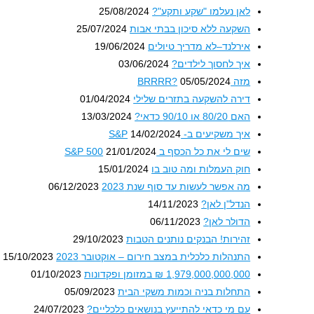
לאן נעלמו "שקע ותקע"?
25/08/2024
השקעה ללא סיכון בבתי אבות
25/07/2024
אירלנד–לא מדריך טיולים
19/06/2024
איך לחסוך לילדים?
03/06/2024
מזה BRRRR?
05/05/2024
דירה להשקעה בתזרים שלילי
01/04/2024
האם 80/20 או 90/10 כדאי?
13/03/2024
איך משקיעים ב- S&P
14/02/2024
שים לי את כל הכסף ב S&P 500
21/01/2024
חוק העמלות ומה טוב בו
15/01/2024
מה אפשר לעשות עד סוף שנת 2023
06/12/2023
הנדל"ן לאן?
14/11/2023
הדולר לאן?
06/11/2023
זהירות! הבנקים נותנים הטבות
29/10/2023
התנהלות כלכלית במצב חירום – אוקטובר 2023
15/10/2023
1,979,000,000,000 ₪ במזומן ופקדונות
01/10/2023
התחלות בניה וכמות משקי הבית
05/09/2023
עם מי כדאי להתייעץ בנושאים כלכליים?
24/07/2023