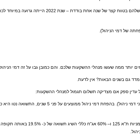
המוצרים הפנסיוניים הם השקעה לטווח ארוך, ולא רצוי למדוד את הביצועים שלהם בטווח קצר של שנה אחת בודדת – שנת 22
ים יותר ממה שעשו מנהלי ההשקעות שלכם. והם כמובן גבו על זה דמי הניהול.
מדד גם בשנים הבאות? אין לדעת.
בל עדין ספק אם מצדיקה תשלום תגמול למנהלי ההשקעות:
התשואה הממוצעת במסלול הכללי ב- 5 השנים באחרונות הייתה 22.3% (לפני דמי ניהול). בהפחת דמי ניהול ממוצעים על פני 5 שנים, התשואה נטו הי
מסלול כללי מורכב ממניות בשיעור של בסביבות כ- 40%. תיק של 40% מדד מניות ת"א 125 ו– 60% אג"ח כ
הול.