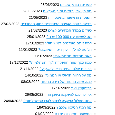
ספרים רבותי, ספרים
23/06/2023
מה בין ארון בגדים ותיק השקעות
28/05/2023
הפנסיה הראשונה בהיסטוריה
21/05/2023
פגיעה בגובה הקצבה הפנסיונית בחוק ההסדרים
27/02/2023
כשלים במדד המחירים לצרכן
21/02/2023
מה לעשות עם 100,000 ש"ח?
25/01/2023
למה אתם משלמים דמי ניהול?
17/01/2023
חלופה לנדל"ן – קרן ריט – האומנם?
11/01/2023
האם תחזיות מתממשות?
03/01/2023
כמה כסף שווה ההפקדה לקרן השתלמות?
17/12/2022
הריבית עולה. איפה כדאי להשקיע?
21/11/2022
מס על הרווח הראלי או הנומינלי
14/10/2022
כמה שווה ההנחה של דירה בהנחה
08/08/2022
הביטקויין ואני
17/07/2022
איך להיכנס להשקעה בשוק ההון
29/05/2022
איזה מסלול השקעה לבחור לקרן ההשתלמות?
24/04/2022
מה רמת הסיכון שלכם?
18/03/2022
התשואה משכירות יורדת
01/02/2022