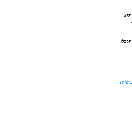
שיג
תקבלו
›