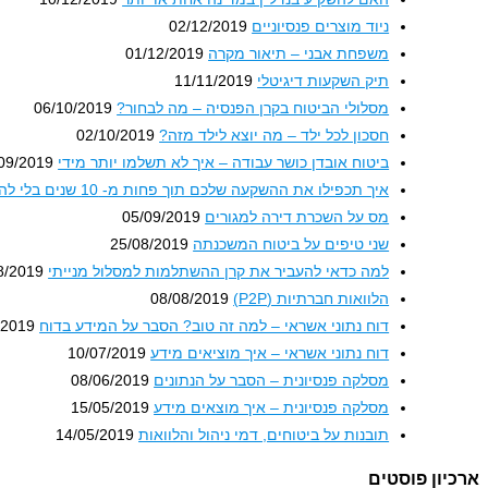
ניוד מוצרים פנסיוניים
02/12/2019
משפחת אבני – תיאור מקרה
01/12/2019
תיק השקעות דיגיטלי
11/11/2019
מסלולי הביטוח בקרן הפנסיה – מה לבחור?
06/10/2019
חסכון לכל ילד – מה יוצא לילד מזה?
02/10/2019
ביטוח אובדן כושר עבודה – איך לא תשלמו יותר מידי
09/2019
איך תכפילו את ההשקעה שלכם תוך פחות מ- 10 שנים בלי להתאמץ?
מס על השכרת דירה למגורים
05/09/2019
שני טיפים על ביטוח המשכנתה
25/08/2019
למה כדאי להעביר את קרן ההשתלמות למסלול מנייתי
8/2019
הלוואות חברתיות (P2P)
08/08/2019
דוח נתוני אשראי – למה זה טוב? הסבר על המידע בדוח
/2019
דוח נתוני אשראי – איך מוציאים מידע
10/07/2019
מסלקה פנסיונית – הסבר על הנתונים
08/06/2019
מסלקה פנסיונית – איך מוצאים מידע
15/05/2019
תובנות על ביטוחים, דמי ניהול והלוואות
14/05/2019
ארכיון פוסטים