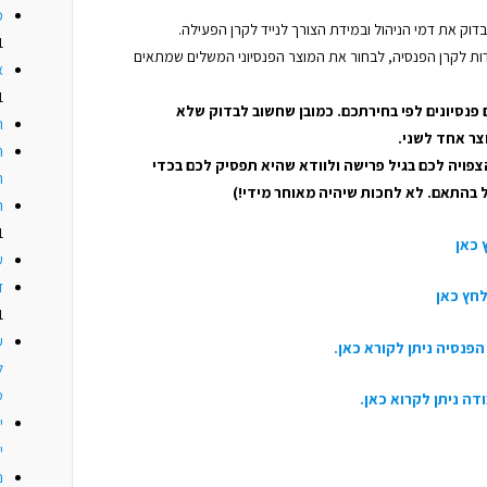
מ
דוק את דמי הניהול ובמידת הצורך לנייד לקרן הפעילה.
1
 לקרן הפנסיה, לבחור את המוצר הפנסיוני המשלים שמתאים
א
1
ים פנסיונים לפי בחירתכם. כמובן שחשוב לבדוק שלא
ת
צר אחד לשני.
ה
פויה לכם בגיל פרישה ולוודא שהיא תפסיק לכם בכדי
ה
ל בהתאם. לא לחכות שיהיה מאוחר מידי!)
ה
1
 כאן
ע
ד
לחץ כאן
1
ע
הפנסיה ניתן לקורא כאן.
ל
ט
דה ניתן לקרוא כאן.
י
נ