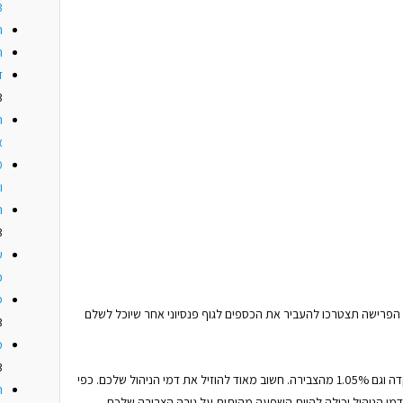
3
ה
ה
ז
3
ה
א
ו
ה
3
ע
כ
ס
רישה תצטרכו להעביר את הכספים לגוף פנסיוני אחר שיוכל לשלם
3
מ
3
דמי הניהול המקסימליים הם 4% מההפקדה וגם 1.05% מהצבירה. חשוב מאוד להוזיל את דמי הניהול שלכם. כפי
ה
מי הניהול יכולה להיות השפעה מהותית על גובה הצבירה שלכם.