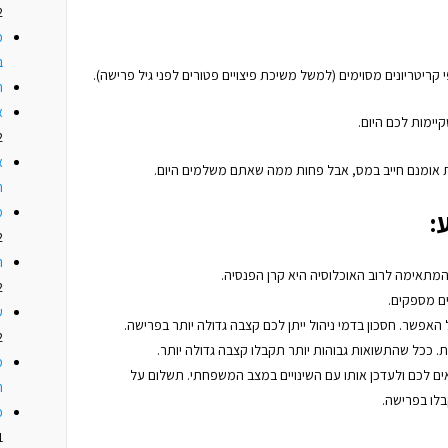
2
כ
ב
קריטריונים מסוימים (למשל משיכת פיצויים פטורים לפני גיל פרישה).
ה
א
יימות לכם היום.
2
א
אומנם חייב במס, אבל פחות ממה שאתם משלמים היום.
ה
מ
:
2
ה
המתאימה לרוב האוכלוסיה היא קרן הפנסיה.
2
ים מספקים.
ע
 האפשר. חסכון בדמי ניהול ייתן לכם קצבה גדולה יותר בפרישה.
2
. ככל שהתשואות גבוהות יותר תקבלו קצבה גדולה יותר.
מ
ם לכם ולעדכן אותו עם השינויים במצב המשפחתי. תשלום על
ה
לו בפרישה.
כ
1