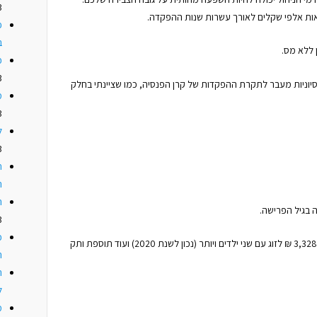
3
ות אלפי שקלים לאורך עשרות שנות ההפקדה.
פ
ב
כ
3
יוניות מעבר לתקרת ההפקדות של קרן הפנסיה, כמו שציינתי בחלק
מ
3
ל
3
ח
ה
ה
 בגיל הפרישה.
3
כ
סכומי הקצבה נעים בין 1,558 ₪ ליחיד ל- 3,328 ₪ לזוג עם שני ילדים ויותר (נכון לשנת 2020) ועוד תוספת ותק
ה
ה
ל
מ