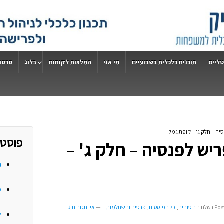
טליים
תוכנית כלכלית בשבועיים
מי אני
המלצות לקוחות
בלוג
סרטונ
ה – חלק ג' – קופת גמל
פוסטי
יש לפנסיה – חלק ג' –
ג
4
מ
4
Pos
נשלח ב
ביטוחים
,
כל הפוסטים
,
פנסיה והשתלמות
—
אין תגובות ↓
ל