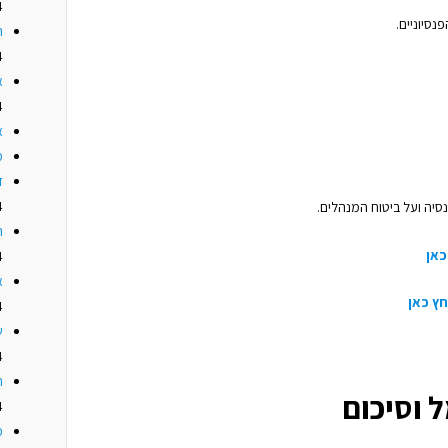
4
סיוניים.
ה
4
א
4
א
מז
ד
4
יה ועל ביטוח המנהלים.
האם
כאן
4
א
חץ כאן
4
ש
4
ח
ל וסיכום
4
מ