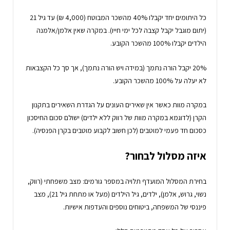
כל היתומים יחד יקבלו 40% מהשכר המבוטח (4,000 ₪) עד גיל 21
(יתום מוגבל יקבל קצבה לכל ימי חייו). במקרה שאין אלמן/אלמנה
הילדים יקבלו 100% מהשכר הקובע.
20% יקבל הורה נתמך (במידה ויש הורה נתמך), אך סך כל הקצבאות
לא יעלה על 100% מהשכר הקובע.
במקרה מוות כאשר אין שאירים העונים על הגדרת השאירים בתקנון
הקרן (לדוגמא במקרה מוות של רווק ללא ילדים) ישולם סכום החיסכון
כסכום חד פעמי למוטבים (לכן חשוב לקבוע מוטבים בקרן הפנסיה).
איזה מסלול לבחור?
בחירת המסלול המועדף תלויה במספר גורמים: מצב משפחתי (רווק,
נשוי, גרוש, אלמן), ילדים, גיל הילדים (מעל או מתחת גיל 21), מצב
פיננסי של המשפחה, ביטוחים נוספים והעדפות אישיות.