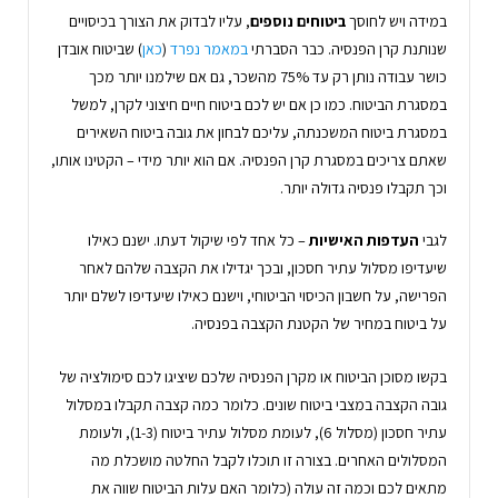
במידה ויש לחוסך
ביטוחים נוספים
, עליו לבדוק את הצורך בכיסויים
שנותנת קרן הפנסיה. כבר הסברתי
במאמר נפרד
(
כאן
) שביטוח אובדן
כושר עבודה נותן רק עד 75% מהשכר, גם אם שילמנו יותר מכך
במסגרת הביטוח. כמו כן אם יש לכם ביטוח חיים חיצוני לקרן, למשל
במסגרת ביטוח המשכנתה, עליכם לבחון את גובה ביטוח השאירים
שאתם צריכים במסגרת קרן הפנסיה. אם הוא יותר מידי – הקטינו אותו,
וכך תקבלו פנסיה גדולה יותר.
לגבי
העדפות האישיות
– כל אחד לפי שיקול דעתו. ישנם כאילו
שיעדיפו מסלול עתיר חסכון, ובכך יגדילו את הקצבה שלהם לאחר
הפרישה, על חשבון הכיסוי הביטוחי, וישנם כאילו שיעדיפו לשלם יותר
על ביטוח במחיר של הקטנת הקצבה בפנסיה.
בקשו מסוכן הביטוח או מקרן הפנסיה שלכם שיציגו לכם סימולציה של
גובה הקצבה במצבי ביטוח שונים. כלומר כמה קצבה תקבלו במסלול
עתיר חסכון (מסלול 6), לעומת מסלול עתיר ביטוח (1-3), ולעומת
המסלולים האחרים. בצורה זו תוכלו לקבל החלטה מושכלת מה
מתאים לכם וכמה זה עולה (כלומר האם עלות הביטוח שווה את