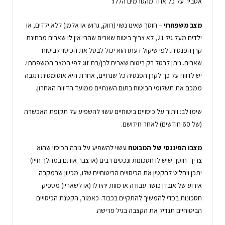
אסביר על כל אחד מהגורמים הללו:
מצב משפחתי
– חוסך שאינו נשוי (רווק, גרוש או אלמן) ללא ילדים, או
ילדים מעל גיל 21, לא צריך ביטוח שארים שהרי אין לו שארים מבחינת
קרן הפנסיה. לפי שיקול דעתו הוא יכול לבטל את הכיסוי לביטוח
שארים. ניתן לבטל רק ביטוח שארים לבן/בת זוג לפי המצב המשפחתי.
יש לדווח על כך לקרן הפנסיה כל שנתיים, אחרת היא אוטומטית תגבה
ממכם את תשלומי הביטוח בתום השנתיים ממועד הדיווח האחרון.
שימו לב: ויתור על כיסויים ביטוחיים עשוי להשפיע על תקופת האכשרה
(של 60 חודשים) לאחר חידושם.
מצבו הפיננסי של המבוטח
עשוי להשפיע על גובה הכיסוי שהוא
צריך. חוסך שיש לו חסכונות ונכסים רבים (או צבר אותם במהלך חייו)
יתכן ויחליט להקטין את הכיסויים הביטוחיים שלו, מכיוון שבמקרה
אירוע של אובדן כושר עבודה או מוות יהיו לו (או לשאריו) מספיק
חסכונות בכדי להמשיך להתקיים בכבוד. כאמור, הקטנת הכיסויים
הביטוחיים תגדיל את הקצבה בגיל פרישה.