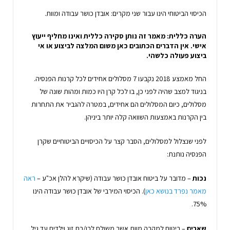
הכיסוי הביטוחי הינו עבור שני מקרים: אובדן כושר עבודה ומוות.
הערה כללית: מאמר זה נותן סקירה כללית ואינו מחליף ייעוץ
אישי. אין הדברים הכתובים כאן משום המלצה לביצוע או אי
ביצוע פעולה כלשהי.
החל מאמצע 2018 נקבעו 7 מסלולים אחידים לכל קרנות הפנסיה.
בניגוד למצב שהיה לפני כן, בו לכל קרן היו כמות ומהות שונה של
מסלולים, כיום המסלולים הם אחידים, במטרה להגביר את התחרות
בין הקרנות באמצעות השוואה קלה יותר ביניהן.
לפני שנצלול למסלולים, הסבר קצר על הכיסויים הביטוחיים שקרן
הפנסיה נותנת:
נכות
– מדובר על ביטוח אובדן כושר עבודה (שיקרא להלן אכ"ע –
ראה
מאמר נפרד בנושא כאן
). הכיסוי המירבי של אובדן כושר עבודה הינו
75%.
שארים
– ביטוח למקרה מוות אשר משולם לבן/בת זוג וילדים עד גיל