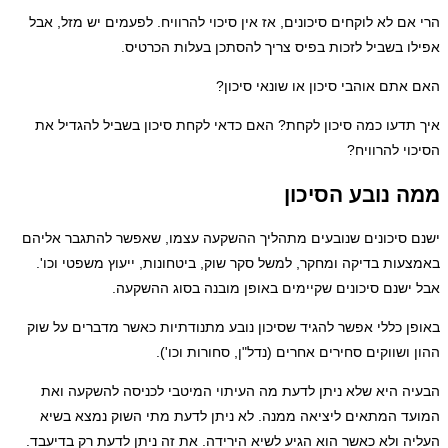
 לוקחים סיכונים, אז אין סיכוי להרוויח. לפעמים יש מזל, אבל
יל לזכות בפיס צריך להסתכן בעלות הכרטיס.
והבי סיכון או שונאי סיכון?
כמה סיכון לקחת? האם כדאי לקחת סיכון בשביל להגדיל את
וויח?
בע הסיכון
ונים שנובעים מתהליך ההשקעה עצמו, שאפשר להתגבר אליהם
דיקה ומחקר, למשל סקר שוק, ביטחונות, ייעוץ משפטי וכו'.
סיכונים שקיימים באופן מובנה בסוג ההשקעה.
י אפשר להגיד שסיכון נובע מתנודתיות כאשר מדברים על שוק
ים סחירים אחרים (נדל"ן, סחורות וכו').
 שלא ניתן לדעת מה העיתוי המיטבי לכניסה להשקעה ואת
תאים ליציאה ממנה. לא ניתן לדעת מתי השוק נמצא בשיא
 כאשר הוא הגיע לשיא הירידה. את זה ניתן לדעת רק בדיעבד.