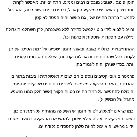
סי, שנובע מנכסים רבים וממעט התחייבויות, מאפשר לקחת
. כאשר יש למשקיע הון גדול, נכסים רבים בשווי גבוה, הוא יכול
מת החיים שלו, גם כאשר יהיה הפסד לא קטן.
בוא לידי ביטוי למשל בדירה ללא משכנתה, קרן השתלמות גדולה
 הפקדות שוטפות וקבועות וכו'.
ות, כתלות בגובה ובאורך הזמן, ישפיעו על רמת הסיכון שניתן
 שההתחייבויות גדולות וקרובות, יש לקחת סיכונים קטנים
 שניתן יהיה לעמוד בהן.
ובייקטיבים נוספים הם יציבות תעסוקתית ויציבות בתזרים
 האם ההשקעה משמשת לצרכים בסיסיים של קיום יום-יומי
להתפשר על רמת החיים בטווח הקצר (אשר חלק ממנו מושפע
 המשקיע).
נו למעלה, לטווח הזמן יש השפעה מהותית על רמת הסיכון.
קיע יודע שהוא לא יצטרך לממש את ההשקעה במועד מסוים
ש, הוא יכול להיות סלחן להפסדים נקודתיים.