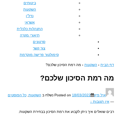
ביטוחים
השקעות
נדל"ן
אשראי
התנהלות כלכלית
תיאורי מקרה
סרטונים
צור קשר
סימולטור פרישה מוקדמת
›
השקעות
›
מה רמת הסיכון שלכם?
מת הסיכון שלכם?
פיק
18/03/2022
Posted on
נשלח ב
השקעות
,
כל הפוסטים
בות ↓
ים איך ניתן לקבוע את רמת הסיכון בבחירת השקעות.