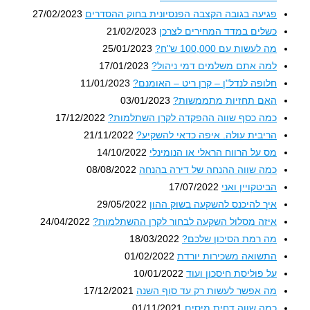
פגיעה בגובה הקצבה הפנסיונית בחוק ההסדרים
27/02/2023
כשלים במדד המחירים לצרכן
21/02/2023
מה לעשות עם 100,000 ש"ח?
25/01/2023
למה אתם משלמים דמי ניהול?
17/01/2023
חלופה לנדל"ן – קרן ריט – האומנם?
11/01/2023
האם תחזיות מתממשות?
03/01/2023
כמה כסף שווה ההפקדה לקרן השתלמות?
17/12/2022
הריבית עולה. איפה כדאי להשקיע?
21/11/2022
מס על הרווח הראלי או הנומינלי
14/10/2022
כמה שווה ההנחה של דירה בהנחה
08/08/2022
הביטקויין ואני
17/07/2022
איך להיכנס להשקעה בשוק ההון
29/05/2022
איזה מסלול השקעה לבחור לקרן ההשתלמות?
24/04/2022
מה רמת הסיכון שלכם?
18/03/2022
התשואה משכירות יורדת
01/02/2022
על פוליסת חיסכון ועוד
10/01/2022
מה אפשר לעשות רק עד סוף השנה
17/12/2021
כמה שווה דחית מיסים
01/11/2021