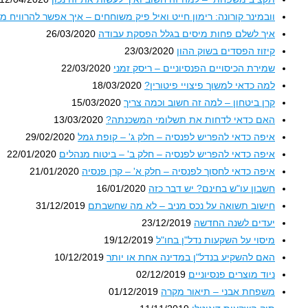
וובמינר קורונה: רימון חייט ואיל פיק משוחחים – איך אפשר להרוויח מ
איך לשלם פחות מיסים בגלל הפסקת עבודה
26/03/2020
קיזוז הפסדים בשוק ההון
23/03/2020
שמירת הכיסויים הפנסיוניים – ריסק זמני
22/03/2020
למה כדאי למשוך פיצויי פיטורין?
18/03/2020
קרן ביטחון – למה זה חשוב וכמה צריך
15/03/2020
האם כדאי לדחות את תשלומי המשכנתה?
13/03/2020
איפה כדאי להפריש לפנסיה – חלק ג' – קופת גמל
29/02/2020
איפה כדאי להפריש לפנסיה – חלק ב' – ביטוח מנהלים
22/01/2020
איפה כדאי לחסוך לפנסיה – חלק א' – קרן פנסיה
21/01/2020
חשבון עו"ש בחינם? יש דבר כזה
16/01/2020
חישוב תשואה על נכס מניב – לא מה שחשבתם
31/12/2019
יעדים לשנה החדשה
23/12/2019
מיסוי על השקעות נדל"ן בחו"ל
19/12/2019
האם להשקיע בנדל"ן במדינה אחת או יותר
10/12/2019
ניוד מוצרים פנסיוניים
02/12/2019
משפחת אבני – תיאור מקרה
01/12/2019