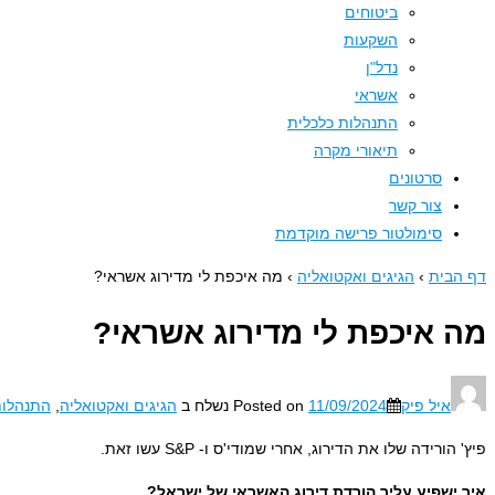
ביטוחים
השקעות
נדל"ן
אשראי
התנהלות כלכלית
תיאורי מקרה
סרטונים
צור קשר
סימולטור פרישה מוקדמת
דף הבית
›
הגיגים ואקטואליה
›
מה איכפת לי מדירוג אשראי?
מה איכפת לי מדירוג אשראי?
איל פיק
11/09/2024
Posted on
נשלח ב
הגיגים ואקטואליה
,
התנהלות
פיץ' הורידה שלו את הדירוג, אחרי שמודי'ס ו- S&P עשו זאת.
איך ישפיע עליך הורדת דירוג האשראי של ישראל?