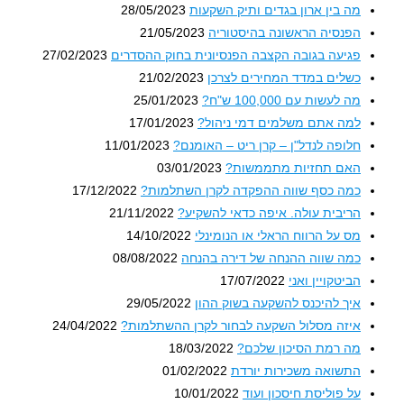
מה בין ארון בגדים ותיק השקעות
28/05/2023
הפנסיה הראשונה בהיסטוריה
21/05/2023
פגיעה בגובה הקצבה הפנסיונית בחוק ההסדרים
27/02/2023
כשלים במדד המחירים לצרכן
21/02/2023
מה לעשות עם 100,000 ש"ח?
25/01/2023
למה אתם משלמים דמי ניהול?
17/01/2023
חלופה לנדל"ן – קרן ריט – האומנם?
11/01/2023
האם תחזיות מתממשות?
03/01/2023
כמה כסף שווה ההפקדה לקרן השתלמות?
17/12/2022
הריבית עולה. איפה כדאי להשקיע?
21/11/2022
מס על הרווח הראלי או הנומינלי
14/10/2022
כמה שווה ההנחה של דירה בהנחה
08/08/2022
הביטקויין ואני
17/07/2022
איך להיכנס להשקעה בשוק ההון
29/05/2022
איזה מסלול השקעה לבחור לקרן ההשתלמות?
24/04/2022
מה רמת הסיכון שלכם?
18/03/2022
התשואה משכירות יורדת
01/02/2022
על פוליסת חיסכון ועוד
10/01/2022