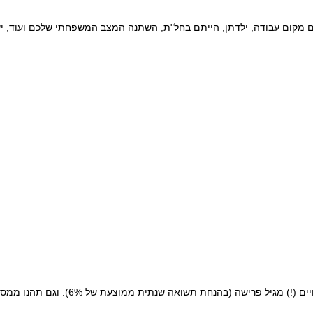
ומות במקביל, עברתם מקום עבודה, ילדתן, הייתם בחל"ת, השתנה המצב המשפחתי שלכם ועוד, י
לדוגמא, הפקדה של 10,000 ₪ בגיל 35, תניב כ- 330 ₪ כל חודש (!) לכל החיים (!) מגיל פרישה (בהנחת ת