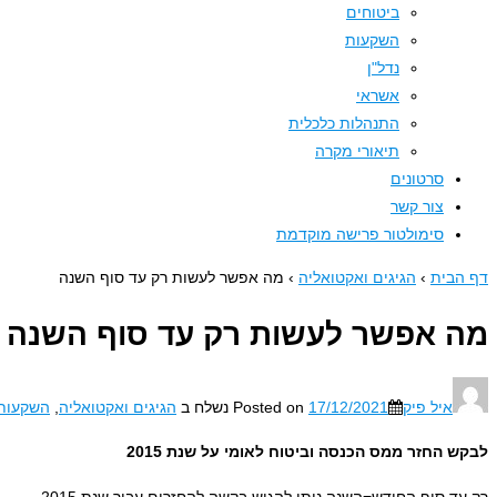
ביטוחים
השקעות
נדל"ן
אשראי
התנהלות כלכלית
תיאורי מקרה
סרטונים
צור קשר
סימולטור פרישה מוקדמת
דף הבית
›
הגיגים ואקטואליה
›
מה אפשר לעשות רק עד סוף השנה
מה אפשר לעשות רק עד סוף השנה
איל פיק
17/12/2021
Posted on
נשלח ב
הגיגים ואקטואליה
,
השקעות
לבקש החזר ממס הכנסה וביטוח לאומי על שנת 2015
רק עד סוף החודש=השנה ניתן להגיש בקשה להחזרים עבור שנת 2015.