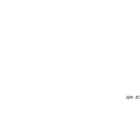
10%). כלומר, אם הפקדתם 10,000 ₪, הרווח שלכם, עקב