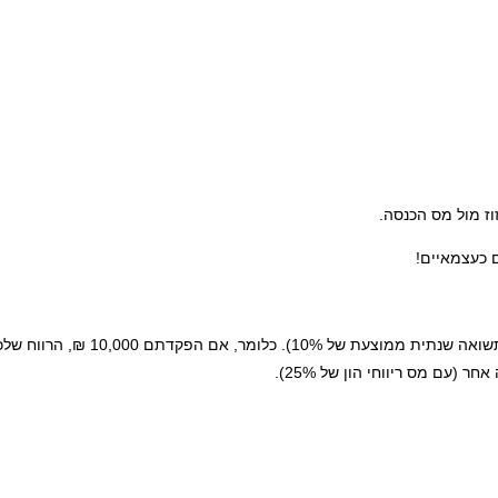
וז מול מס הכנסה.
 כעצמאיים!
את הסכום שתפקידו היום, "תקבלו" בחזרה "במתנה" עוד 18 שנים (בהנחת תשואה שנתית ממוצעת של 