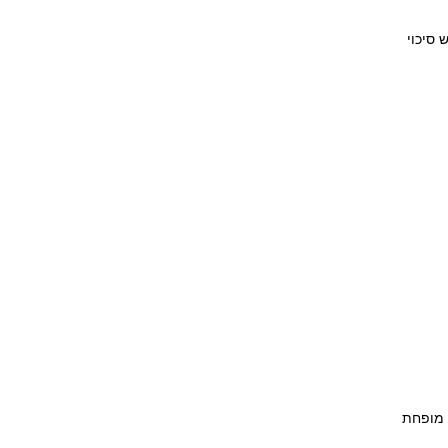
ש סיכוי
שואה שנתית ממוצעת של 6%). וגם תהנו ממס מופחת