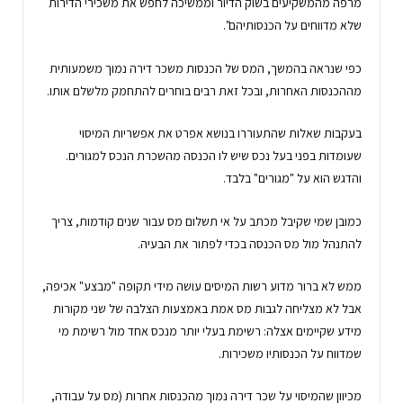
מרפה מהמשקיעים בשוק הדיור וממשיכה לחפש את משכירי הדירות
שלא מדווחים על הכנסותיהם".
כפי שנראה בהמשך, המס של הכנסות משכר דירה נמוך משמעותית
מההכנסות האחרות, ובכל זאת רבים בוחרים להתחמק מלשלם אותו.
בעקבות שאלות שהתעוררו בנושא אפרט את אפשריות המיסוי
שעומדות בפני בעל נכס שיש לו הכנסה מהשכרת הנכס למגורים.
והדגש הוא על "מגורים" בלבד.
כמובן שמי שקיבל מכתב על אי תשלום מס עבור שנים קודמות, צריך
להתנהל מול מס הכנסה בכדי לפתור את הבעיה.
ממש לא ברור מדוע רשות המיסים עושה מידי תקופה "מבצע" אכיפה,
אבל לא מצליחה לגבות מס אמת באמצעות הצלבה של שני מקורות
מידע שקיימים אצלה: רשימת בעלי יותר מנכס אחד מול רשימת מי
שמדווח על הכנסותיו משכירות.
מכיוון שהמיסוי על שכר דירה נמוך מהכנסות אחרות (מס על עבודה,