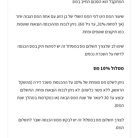
המתקבל הוא הסכום החייב במס.
שיעור המס הינו לפי המס השולי של בן הזוג עם אחוז המס הגבוה יותר
(אך לפחות 31%, עד גיל 60). ניתן לנכות מההכנסה הוצאות שוטפות
כמו תיקונים שוטפים ופחת.
שימו לב שלצורך תשלום מס במסלול זה יש לפתוח תיק במס הכנסה
לדיווח על השכרת נכסים.
מסלול 10% מס
ניתן לשלם מס מופחת של 10% על ההכנסות משכר דירה (מהשקל
הראשון, ללא פטור כלשהו). לא ניתן לנכות הוצאות ופחת. התשלום
יבוצע עד 30 לינואר של שנת המס הבאה (או כמקדמות במהלך שנת
המס).
לצורך תשלום מס במסלול זה יש לבקש ממס הכנסה שובר לתשלום
המס.