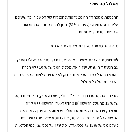
מסלול מס שולי
ההכנסות משכר הדירה מצטרפות להכנסות של המשכיר, כך שישולם
אליהם המס השולי (לפחות 31%). ניתן לנכות מההכנסה הוצאות
שוטפות כמו תיקונים ופחת.
מסלול זה מחייב הגשת דוח שנתי למס הכנסה.
לסיכום
, נראה כי מי שאינו רוצה לפתוח תיק במס הכנסה ולהתעסק
עם הגשת דוח שנתי, יעדיף את מסלול המס של 10% ללא הכרה
בהוצאות. אבל כמובן שכל אחד יבדוק לעצמו את עלויות המס והיתרות
והחסרונות של כל מסלול.
לגבי הכנסה מהשכרת נכס נדל"ן בחו"ל, שאינה עסק, היא חייבת במס
של 15% מהשקל הראשון (או מהדולר/אירו הראשון) ללא קיזוז
הוצאות, או תשלום לפי המס השולי בניכוי הוצאות. ניתן לעשות את
החישוב לכל נכס בנפרד. כלומר, אם לדוגמא יש לי שני נכסים, ניתן
לשלם מס של 15% על נכס אחד, ומס שלוי על נכס שני, לפי הכדאיות