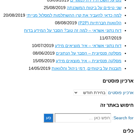
מס על השכרת דירה למגורים
05/09/2019
שני טיפים על ביטוח המשכנתה
25/08/2019
למה כדאי להעביר את קרן ההשתלמות למסלול מנייתי
20/08/2019
הלוואות חברתיות (P2P)
08/08/2019
דוח נתוני אשראי – למה זה טוב? הסבר על המידע בדוח
11/07/2019
דוח נתוני אשראי – איך מוציאים מידע
10/07/2019
מסלקה פנסיונית – הסבר על הנתונים
08/06/2019
מסלקה פנסיונית – איך מוצאים מידע
15/05/2019
תובנות על ביטוחים, דמי ניהול והלוואות
14/05/2019
ון פוסטים
ון פוסטים
וש באתר זה
Search 
ם