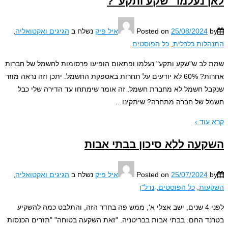
 נעלמו "שקע ותקע"?
25/08/2024
Posted on
איל פיק
נשלח ב
הגיגים ואקטואליה
,
לות כלכלית
,
כל הפוסטים
לב ש"שקע ותקע" נעלמו ופתאום הופיעו פרסומות לחשמל של חברות
אחרות? 60% לא יודעים על תחרות באספקת החשמל. יתכן וזה נראה מוזר
ל חשמל לא מחברת חשמל. זה אומר שימתחו עד הדירה שלי כבל
 של חברה מתחרה? שיתקינו
…
עוד ›
עה ללא סיכון בבתי אבות
25/07/2024
Posted on
איל פיק
נשלח ב
הגיגים ואקטואליה
,
עות
,
כל הפוסטים
,
נדל"ן
לפני 4 שנים, ישב אצלי א', ממש פה בחדר הזה, והתלבט כמה להשקיע
ד החם: בבתי אבות בבריטניה. "זאת השקעה בטוחה" "תזרים הכנסות