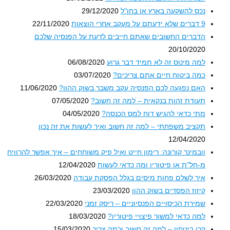
נכס להשקעה בארץ או בחו"ל
29/12/2020
9 דברים שלא ידעתם על מעקב אחרי הוצאות
22/11/2020
הדברים החשובים שאתם חייבים לדעת על הפנסיה שלכם
20/10/2020
למה מינוס זה לא תמיד דבר גרוע
06/08/2020
כמה ביטוח חיים אתם צריכים?
03/07/2020
האם נפגעה לכם הפנסיה עקב משבר בשוק ההון?
11/06/2020
תעודת זהות בנקאית – למה זה חשוב?
07/05/2020
מתי כדאי להגיש דוח למס הכנסה?
04/05/2020
תקציב משפחתי – למה זה חשוב ואיך לעשות את זה נכון
12/04/2020
וובמינר קורונה: רימון חייט ואיל פיק משוחחים – איך אפשר להרוויח
מ-חל"ת או פיטורין ומה כדאי לעשות
12/04/2020
איך לשלם פחות מיסים בגלל הפסקת עבודה
26/03/2020
קיזוז הפסדים בשוק ההון
23/03/2020
שמירת הכיסויים הפנסיוניים – ריסק זמני
22/03/2020
למה כדאי למשוך פיצויי פיטורין?
18/03/2020
קרן ביטחון – למה זה חשוב וכמה צריך
15/03/2020