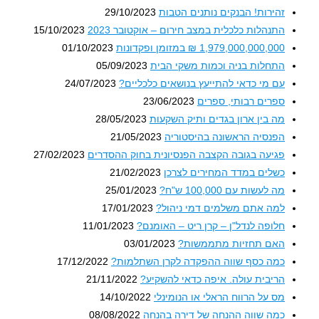
זהירות! הבנקים נותנים הטבות
29/10/2023
התנהלות כלכלית במצב חירום – אוקטובר 2023
15/10/2023
1,979,000,000,000 ₪ במזומן ופקדונות
01/10/2023
התחלות בניה וכמות משקי הבית
05/09/2023
עם מי כדאי להתייעץ בנושאים כלכליים?
24/07/2023
ספרים רבותי, ספרים
23/06/2023
מה בין ארון בגדים ותיק השקעות
28/05/2023
הפנסיה הראשונה בהיסטוריה
21/05/2023
פגיעה בגובה הקצבה הפנסיונית בחוק ההסדרים
27/02/2023
כשלים במדד המחירים לצרכן
21/02/2023
מה לעשות עם 100,000 ש"ח?
25/01/2023
למה אתם משלמים דמי ניהול?
17/01/2023
חלופה לנדל"ן – קרן ריט – האומנם?
11/01/2023
האם תחזיות מתממשות?
03/01/2023
כמה כסף שווה ההפקדה לקרן השתלמות?
17/12/2022
הריבית עולה. איפה כדאי להשקיע?
21/11/2022
מס על הרווח הראלי או הנומינלי
14/10/2022
כמה שווה ההנחה של דירה בהנחה
08/08/2022