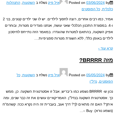
03/06/2024
Posted on
איל פיק
נשלח ב
השקעות
,
התנהלות
ית
,
כל הפוסטים
אמיר, כמו רבים אחרים, רוצה לחסוך לילדים. יש לו שני ילדים קטנים, בני 2
4. במסגרת התכנון הכלכלי שאני עושה, אנחנו מגדירים מטרות, ובוחרים
 השקעה, בהתאם למטרות שהוגדרו. במאמר הזה נתייחס לחיסכון
ים באופן כללי, ללא השגרת מטרות ספציפיות.
…
עוד ›
BRR?
05/05/2024
Posted on
איל פיק
נשלח ב
השקעות
,
כל
טים
,
נדל"ן
נכון ש- BRRRR נשמע כמו ג'יבריש, אבל זו אסטרטגית השקעה. כן, ממש
אסטרטגית השקעה בנדל"ן. האמריקאיים עושים את זה כבר שנים, ומה
? האם זה מתאים לך? דרך אגב, בעברית זה היה נקרא ככה: קשהמ"ח
נורא). Buy –
…