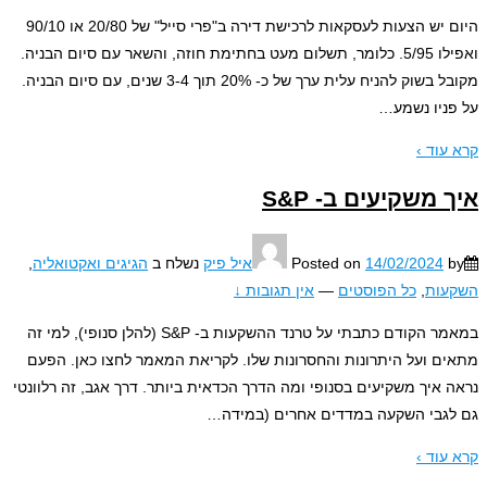
היום יש הצעות לעסקאות לרכישת דירה ב"פרי סייל" של 20/80 או 90/10
ואפילו 5/95. כלומר, תשלום מעט בחתימת חוזה, והשאר עם סיום הבניה.
מקובל בשוק להניח עלית ערך של כ- 20% תוך 3-4 שנים, עם סיום הבניה.
ניו נשמע
…
עוד ›
 משקיעים ב- S&P
14/02/2024
Posted on
איל פיק
נשלח ב
הגיגים ואקטואליה
,
עות
,
כל הפוסטים
—
אין תגובות ↓
במאמר הקודם כתבתי על טרנד ההשקעות ב- S&P (להלן סנופי), למי זה
ם ועל היתרונות והחסרונות שלו. לקריאת המאמר לחצו כאן. הפעם
 איך משקיעים בסנופי ומה הדרך הכדאית ביותר. דרך אגב, זה רלוונטי
גבי השקעה במדדים אחרים (במידה
…
עוד ›