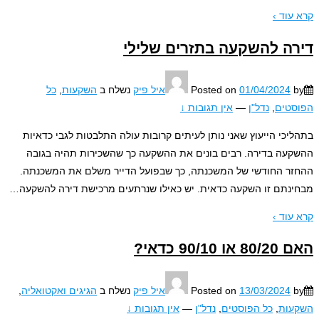
עוד ›
ה להשקעה בתזרים שלילי
01/04/2024
Posted on
איל פיק
נשלח ב
השקעות
,
כל
טים
,
נדל"ן
—
אין תגובות ↓
יכי הייעוץ שאני נותן לעיתים קרובות עולה התלבטות לגבי כדאיות
עה בדירה. רבים בונים את ההשקעה כך שהשכירות תהיה בגובה
ר החודשי של המשכנתה, כך שבפועל הדייר משלם את המשכנתה.
נתם זו השקעה כדאית. יש כאילו שנרתעים מרכישת דירה להשקעה
…
עוד ›
 90/10 כדאי?
13/03/2024
Posted on
איל פיק
נשלח ב
הגיגים ואקטואליה
,
עות
,
כל הפוסטים
,
נדל"ן
—
אין תגובות ↓