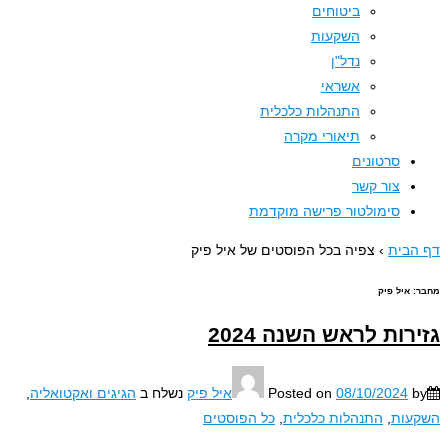
ביטוחים
השקעות
נדל"ן
אשראי
התנהלות כלכלית
תיאורי מקרה
סרטונים
צור קשר
סימולטור פרישה מוקדמת
בית
›
צפיה בכל הפוסטים של איל פיק
:
איל פיק
רות לראש השנה 2024
08/10/2024
Posted on
איל פיק
נשלח ב
הגיגים ואקטואליה
,
עות
,
התנהלות כלכלית
,
כל הפוסטים