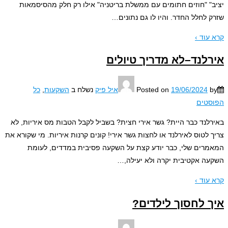
" "חוזים חתומים עם ממשלת בריטניה" אילו רק חלק מהסיסמאות
 לחלל החדר. והיו לו גם נתונים
…
עוד ›
לנד–לא מדריך טיולים
19/06/2024
Posted on
איל פיק
נשלח ב
השקעות
,
כל
טים
לנד כבר היית? גשר אירי חצית? בשביל לקבל הטבות מס איריות, לא
 לטוס לאירלנד או לחצות גשר אירי! קונים קרנות איריות. מי שקורא את
רים שלי, כבר יודע קצת על השקעה פסיבית במדדים, לעומת
ה אקטיבית יקרה ולא יעילה,
…
עוד ›
 לחסוך לילדים?