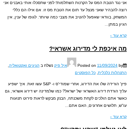
נגד הטבת המס על הקרנות השתלמות! לפני שתסכלו אותי באבנים אני
 להבהיר שאני מנצל עד תום את הטבת מס זו. אם אילו הם כללי
ק, בוודאי שאפעל להטיב את מצבי כמה שיותר. לגופו של ענין, אין
ן במתן
…
עוד ›
איכפת לי מדירוג אשראי?
11/09/2024
Posted on
איל פיק
נשלח ב
הגיגים ואקטואליה
,
לות כלכלית
,
כל הפוסטים
פיץ' הורידה שלו את הדירוג, אחרי שמודי'ס ו- S&P עשו זאת. איך ישפיע
 הורדת דירוג האשראי של ישראל? כמו שלמדינה יש דירוג אשראי, גם
 אתם הולכים לקחת משכנתה, הבנק מבקש לראות פירוט תנועות
, תלושים אחרונים, האם אתם
…
עוד ›