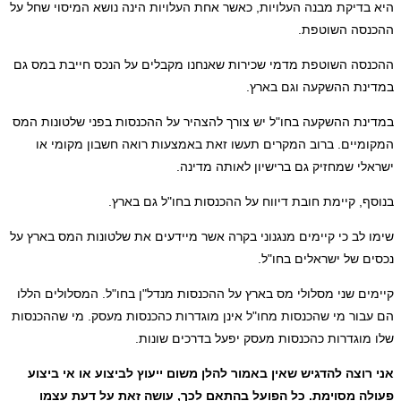
בדיקת מבנה העלויות, כאשר אחת העלויות הינה נושא המיסוי שחל על
סה השוטפת.
סה השוטפת מדמי שכירות שאנחנו מקבלים על הנכס חייבת במס גם
נת ההשקעה וגם בארץ.
נת ההשקעה בחו"ל יש צורך להצהיר על ההכנסות בפני שלטונות המס
מיים. ברוב המקרים תעשו זאת באמצעות רואה חשבון מקומי או
לי שמחזיק גם ברישיון לאותה מדינה.
ף, קיימת חובת דיווח על ההכנסות בחו"ל גם בארץ.
 לב כי קיימים מנגנוני בקרה אשר מיידעים את שלטונות המס בארץ על
ם של ישראלים בחו"ל.
ים שני מסלולי מס בארץ על ההכנסות מנדל"ן בחו"ל. המסלולים הללו
בור מי שהכנסות מחו"ל אינן מוגדרות כהכנסות מעסק. מי שההכנסות
מוגדרות כהכנסות מעסק יפעל בדרכים שונות.
רוצה להדגיש שאין באמור להלן משום ייעוץ לביצוע או אי ביצוע
ה מסוימת. כל הפועל בהתאם לכך, עושה זאת על דעת עצמו