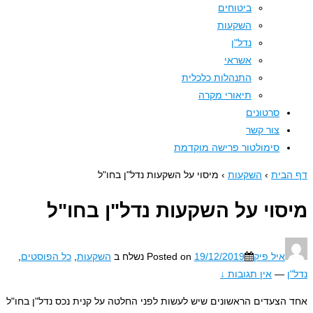
ביטוחים
השקעות
נדל"ן
אשראי
התנהלות כלכלית
תיאורי מקרה
סרטונים
צור קשר
סימולטור פרישה מוקדמת
בית
›
השקעות
›
מיסוי על השקעות נדל"ן בחו"ל
סוי על השקעות נדל"ן בחו"ל
איל פיק
19/12/2019
Posted on
נשלח ב
השקעות
,
כל הפוסטים
,
—
אין תגובות ↓
הצעדים הראשונים שיש לעשות לפני החלטה על קנית נכס נדל"ן בחו"ל