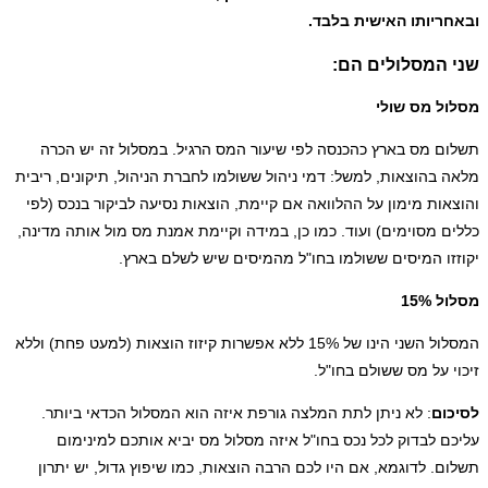
ריותו האישית בלבד
.
 המסלולים הם:
ל מס שולי
ם מס בארץ כהכנסה לפי שיעור המס הרגיל. במסלול זה יש הכרה
 בהוצאות, למשל: דמי ניהול ששולמו לחברת הניהול, תיקונים, ריבית
אות מימון על ההלוואה אם קיימת, הוצאות נסיעה לביקור בנכס (לפי
ם מסוימים) ועוד. כמו כן, במידה וקיימת אמנת מס מול אותה מדינה,
זו המיסים ששולמו בחו"ל מהמיסים שיש לשלם בארץ.
 15%
המסלול השני הינו של 15% ללא אפשרות קיזוז הוצאות (למעט פחת) וללא
י על מס ששולם בחו"ל.
ום
: לא ניתן לתת המלצה גורפת איזה הוא המסלול הכדאי ביותר.
ם לבדוק לכל נכס בחו"ל איזה מסלול מס יביא אותכם למינימום
ם. לדוגמא, אם היו לכם הרבה הוצאות, כמו שיפוץ גדול, יש יתרון