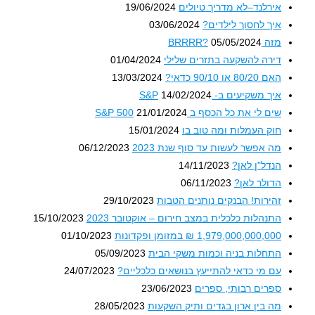
אירלנד–לא מדריך טיולים
19/06/2024
איך לחסוך לילדים?
03/06/2024
מזה BRRRR?
05/05/2024
דירה להשקעה בתזרים שלילי
01/04/2024
האם 80/20 או 90/10 כדאי?
13/03/2024
איך משקיעים ב- S&P
14/02/2024
שים לי את כל הכסף ב S&P 500
21/01/2024
חוק העמלות ומה טוב בו
15/01/2024
מה אפשר לעשות עד סוף שנת 2023
06/12/2023
הנדל"ן לאן?
14/11/2023
הדולר לאן?
06/11/2023
זהירות! הבנקים נותנים הטבות
29/10/2023
התנהלות כלכלית במצב חירום – אוקטובר 2023
15/10/2023
1,979,000,000,000 ₪ במזומן ופקדונות
01/10/2023
התחלות בניה וכמות משקי הבית
05/09/2023
עם מי כדאי להתייעץ בנושאים כלכליים?
24/07/2023
ספרים רבותי, ספרים
23/06/2023
מה בין ארון בגדים ותיק השקעות
28/05/2023