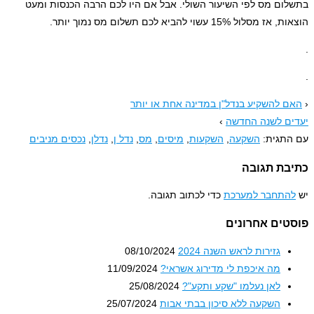
ום מס לפי השיעור השולי. אבל אם היו לכם הרבה הכנסות ומעט
סלול 15% עשוי להביא לכם תשלום מס נמוך יותר.
 להשקיע בנדל"ן במדינה אחת או יותר
ם לשנה החדשה
›
תגית:
השקעה
,
השקעות
,
מיסים
,
מס
,
נדל ן
,
נדלן
,
נכסים מניבים
בת תגובה
התחבר למערכת
כדי לכתוב תגובה.
טים אחרונים
גזירות לראש השנה 2024
08/10/2024
מה איכפת לי מדירוג אשראי?
11/09/2024
לאן נעלמו "שקע ותקע"?
25/08/2024
השקעה ללא סיכון בבתי אבות
25/07/2024