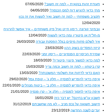
תעודת זהות בנקאית – למה זה חשוב?
07/05/2020
מתי כדאי להגיש דוח למס הכנסה?
04/05/2020
תקציב משפחתי – למה זה חשוב ואיך לעשות את זה נכון
12/04/2020
וובמינר קורונה: רימון חייט ואיל פיק משוחחים – איך אפשר להרוויח
מ-חל"ת או פיטורין ומה כדאי לעשות
12/04/2020
איך לשלם פחות מיסים בגלל הפסקת עבודה
26/03/2020
קיזוז הפסדים בשוק ההון
23/03/2020
שמירת הכיסויים הפנסיוניים – ריסק זמני
22/03/2020
למה כדאי למשוך פיצויי פיטורין?
18/03/2020
קרן ביטחון – למה זה חשוב וכמה צריך
15/03/2020
האם כדאי לדחות את תשלומי המשכנתה?
13/03/2020
איפה כדאי להפריש לפנסיה – חלק ג' – קופת גמל
29/02/2020
איפה כדאי להפריש לפנסיה – חלק ב' – ביטוח מנהלים
22/01/2020
איפה כדאי לחסוך לפנסיה – חלק א' – קרן פנסיה
21/01/2020
חשבון עו"ש בחינם? יש דבר כזה
16/01/2020
חישוב תשואה על נכס מניב – לא מה שחשבתם
31/12/2019
יעדים לשנה החדשה
23/12/2019