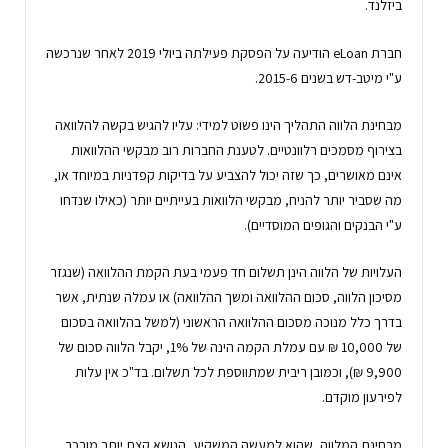
ביזלנד.
חברת eLoan הודיעה על הפסקת פעילתה ביולי 2019 לאחר שנרכשה
ע"י מיטב-דש בשנים 2015-6.
מבחינת הלווה התהליך הינו פשוט למידי: עליו להגיש בקשה להלוואה
בצירוף מסמכים רלוונטיים. לטענת החברות רוב מבקשי ההלוואות
אינם מאושרים, כך שזה יכול להצביע על בדיקות קפדניות במיוחד או,
מה שסביר יותר להניח, מבקשי הלוואות בעייתיים יותר (כאילו שנדחו
ע"י הבנקים והגופים המוסדיים).
העלויות של הלווה הינן תשלום חד פעמי בעת הקמת ההלוואה (שנגזר
מסיכון הלווה, סכום ההלוואה ומשך ההלוואה) או עמלה שנתית, אשר
בדרך כלל מנוכה מסכום ההלוואה הראשוני (למשל בהלוואה בסכום
של 10,000 ₪ עם עמלת הקמה הינה של 1%, יקבל הלווה סכום של
9,900 ₪), וכמובן ריבית שמתווספת לכל תשלום. בד"כ אין עלות
לפירעון מוקדם.
מבחינת המלווה, שהוא למעשה המשקיע, הנושא קצת יותר מורכב.