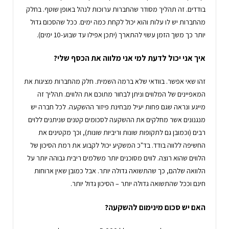
בודדים. זה תהליך מסודר שהחברות ערוכות לנהל באופן שוטף. בחלק
מהחברות יש לו עלות והוא יכול לקחת כמה ימים. ככל שהסכום גדול
יותר כך משך הזמן עשוי להתארך (יתכן אפילו עד שבוע-10 ימים).
איך אני יכול לדעת למי אני מלווה את הכסף שלי?
זהו שאי אפשר. בוודאי שלא ברמה השמית. חלק מהחברות מציגות את
המאפיינים של המלווים וניתן לבחור מתוכם את הלווים. תהליך זה
מייגע ונראה שגם פחות יעיל מבחינת פיזור ההשקעה. לכל חברה יש
מנגנונים אשר מחלקים את ההשקעה לסכומים קטנים שניתנים ללוים
רבים (וכמובן גם לתקופות שונות וריביות שונות), וכך מקטינים את
החשיפה ללווה בודד. בד"כ המשקיע יכול לקבוע את רמת הסיכון של
הלווים שהוא רוצה. לווים מסוכנים יותר משלמים ריבית גבוהה יותר על
הלוואה שלהם, כך שהתשואה גדולה יותר. אבל כמובן שאין ארוחות
חינם וככל שהתשואה גדולה יותר – הסיכון גדול יותר.
האם יש סכום מינימום להשקעה?