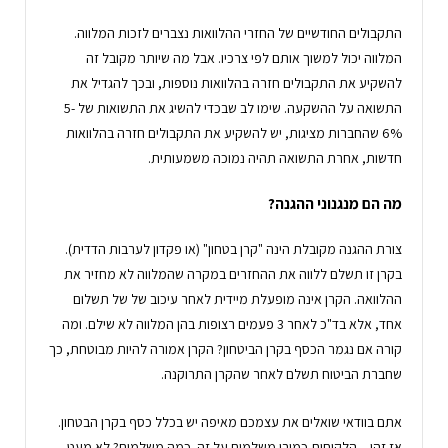
התקבולים החודשיים של החזרי ההלוואות נצברים לזכות המלווה.
המלווה יכול למשוך אותם לפי צרכיו. אבל מה שיותר מקובל זה
להשקיע את התקבולים חזרה בהלוואות נוספות, ובכך להגדיל את
התשואה על ההשקעה. שימו לב שבכדי להשיג את התשואות של 5-
6% שהחברות מציגות, יש להשקיע את התקבולים חזרה בהלוואות
חדשות, אחרת התשואה תהיה נמוכה משמעותית.
מה הם מנגנוני ההגנה?
צורת ההגנה מקובלת הינה "קרן בטחון" (או פקדון לערבות הדדית).
בקרן זו תשלם ללווה את ההחזרים במקרה שהמלווה לא מחזיר את
ההלוואה. הקרן אינה מופעלת מיידית לאחר עיכוב של של תשלום
אחד, אלא בד"כ לאחר 3 פעמים רצופות בהן המלווה לא שילם. ומה
קורה אם נגמר הכסף בקרן הביטחון? הקרן אמורה להיות מבוטחת, כך
שחברת הביטוח תשלם לאחר שהקרן התרוקנה.
אתם בוודאי שואלים את עצמכם מאיפה יש בכלל כסף בקרן הבטחון.
אז זהו – הלקוחות כמובן משלמים על זה. כמה משלמים? לא מעט.