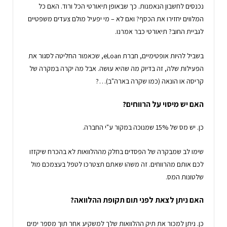
נכנסים לחשבון הנאמנות. כך שבאופן תיאורטי הכל ורוד. האם כל
המלווים יחזירו את הכסף? ואם לא – מי יפעיל מולם צעדים משפטיים
לגביית החוב? תיאורטי כבר אמרנו.
בשביל להיות אופטימיים, חברת eLoan, שכאמור החליטה לסגור את
הפעילות שלה, זה בדיוק מה שהיא עושה. אבל מה יקרה במקרה של
קריסה או הונאה (כמו שקרה בארה"ב)…?
האם יש מיסוי על הרווחים?
כן. יש מס של 15% שמנוכה במקור ע"י החברה.
שימו לב שמבקרה של הפסדים בחלק מההלוואות לא בהכרח שיקזזו
לכם אותם מהרווחים. זה משהו שאתם תצטרכו לטפל בעצמכם מול
שלטונות המס.
האם ניתן לצאת לפני תום תקופת ההלוואה?
כן. ניתן למכור את תיק ההלוואות שלך למשקיע אחר תוך מספר ימים