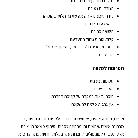
נזילות גבוהה (ימים בודדים)
תנודתיות נמוכה
פיזור סיכונים – תשואה שאינה תלויה בשוק ההון
ובהשקעות אחרות
תשואה סבירה
קלות ונוחות ניהול ההשקעה
בטחונות סבירים (קרן בטחון, חשבון נאמנות)
אנונימיות
חסרונות למלווה
שקיפות בינונית
העדר פיקוח
חוסר וודאות במקרה של קריסת החברה
אין ערבות מלאה להשקעה
ולסיום, בנימה אישית, יש חשיבות רבה לפלטפורמות חברתיות, הן
מבחינה אישית/אנושית והן מבחינה כספית. שיתוף משאבים ויצירת
אלטרנטיבות למונופולים ולחברות ענק בעלות רווחיות עתק עד כדאי