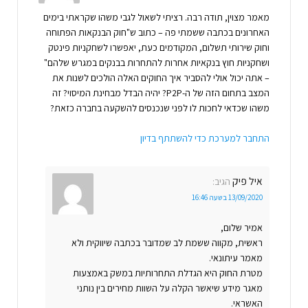
מאמר מצוין, תודה רבה. רציתי לשאול לגבי משהו שקראתי בימים
האחרונים בכתבה ששמתי פה – כתוב ש"חוק הבנקאות הפתוחה
וחוק שירותי תשלום, המקודמים כעת, יאפשרו לשחקניות פינטק
ושחקניות חוץ בנקאיות אחרות להתחרות בבנקים במגרש שלהם"
– אתה יכול אולי להסביר איך החוקים האלה הולכים לשנות את
המצב בתחום הזה של ה-P2P? יהיה הבדל מבחינת המיסוי? זה
משהו שכדאי לחכות לו לפני שנכנסים להשקעה בחברה כזאת?
התחבר למערכת כדי להשתתף בדיון
איל פיק
הגיב:
13/09/2020 בשעה 16:46
אמיר שלום,
ראשית, מקווה ששמת לב שמדובר בכתבה שיווקית ולא
מאמר עיתונאי.
מטרת החוק היא הגדלת התחרותיות במשק באמצעות
מאגר מידע שיאשר הקלה על השוות מחירים בין נותני
האשראי.