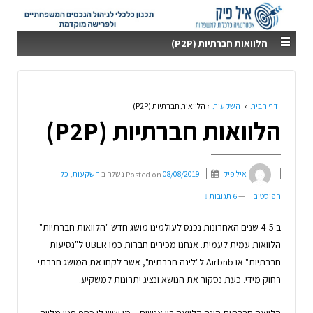
הלוואות חברתיות (P2P)
דף הבית
›
השקעות
›
הלוואות חברתיות (P2P)
הלוואות חברתיות (P2P)
איל פיק
08/08/2019
Posted on
נשלח ב
השקעות
,
כל
הפוסטים
—
6 תגובות ↓
ב 4-5 שנים האחרונות נכנס לעולמינו מושג חדש "הלוואות חברתיות" –
הלוואות עמית לעמית. אנחנו מכירים חברות כמו UBER ל"נסיעות
חברתיות" או Airbnb ל"לינה חברתית", אשר לקחו את המושג חברתי
רחוק מידי. כעת נסקור את הנושא ונציג יתרונות למשקיע.
הלוואה חברתית הינה הלוואה בין אנשים – מי שיש לו כסף פנוי מלווה