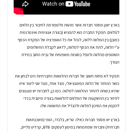
בארץ ישנן מספר חברות אשר מהוות פלטפורמה לחיבור בין הלווים
למלווים. תפקיד החברה הוא להפגיש (בצורה אנונימית ואינטרנטית
כמובן) בין המלווה ללווה, לנהל את כל האופרציה של הפקדת הכסף
ע"י הלווה, לתת את הכסף למלווה, לדאוג לקבלת התשלומים
השוטפים מהלווה ולטפל בסוגיות משפטיות של גבית החוב במידת
הצורך.
תפקיד לא פחות חשוב של חברות ההלוואות החברתיות הינו לבחון את
כושר ההחזר של הלווה הפוטנציאלי, מצד אחד, מצד שני ליצור איזו
שהיא בטוחה להחזר ההלוואה למלווה. כמו כן, לחברות יש מנגנונים
לפיזור בין ההשקעות של המלווים להלוואות בצורה מיטבית בכדי
להקטין את הסיכון למלווה ולהגדיל את התשואה שלו.
בארץ יש מספר חברות כאילו. טריא, בלנדר, הומי (משכנתאות
חברתית) וחברות שמתמחות במימון לעסקים: BTB, קרדיט פלייס,