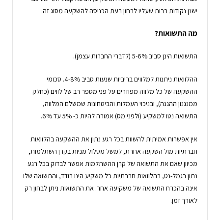
ישנן נקודות רבות שעליו לבחון בעת הכניסה להשקעה מסוג זה:
מה התשואות?
התשואות הינן סביב 5-6% (לדברי החברות עצמן).
ההלוואות ניתנות למלווים בריביות שנעות סביב 4-8%. סכומי
ההשקעה של כל מלווה מפוזרים על פני מספר רב של לווים (כחלק
ממנגנון ההגנה), ובניכוי העמלות והביטחונות שמשלם המלווה,
התשואה נטו למשקיע (ולפני מס) אמורה להיות כ- 5% עד 6%.
אין אפשרות אמיתית להשוות בכל רגע נתון את ההשקעה בהלוואות
חברתיות מול השקעה אחרת, למשל מסלול מניות בקרן השתלמות,
מכיוון שאם את התשואה של קרן ההשתלמות אפשר לבדוק בכל רגע
נתון בגמל-נט, בהלוואות חברתיות כל משקיע הינו בודד, והתשואה שלו
אינה בהכרח התשואה של משקיעה אחר. את התשואות ניתן לבחון רק
לאורך זמן.