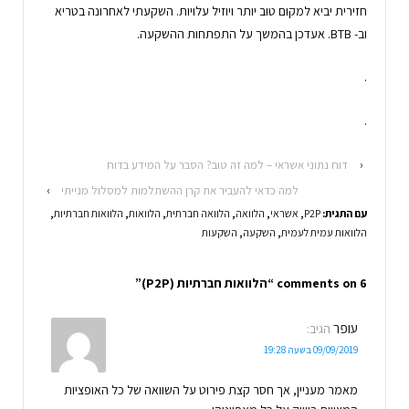
חזירית יביא למקום טוב יותר ויוזיל עלויות. השקעתי לאחרונה בטריא
וב- BTB. אעדכן בהמשך על התפתחות ההשקעה.
.
.
‹
דוח נתוני אשראי – למה זה טוב? הסבר על המידע בדוח
למה כדאי להעביר את קרן ההשתלמות למסלול מנייתי
›
עם התגית:
P2P
,
אשראי
,
הלוואה
,
הלוואה חברתית
,
הלוואות
,
הלוואות חברתיות
,
הלוואות עמית לעמית
,
השקעה
,
השקעות
6 comments on “
הלוואות חברתיות (P2P)
”
עופר
הגיב:
09/09/2019 בשעה 19:28
מאמר מעניין, אך חסר קצת פירוט על השוואה של כל האופציות