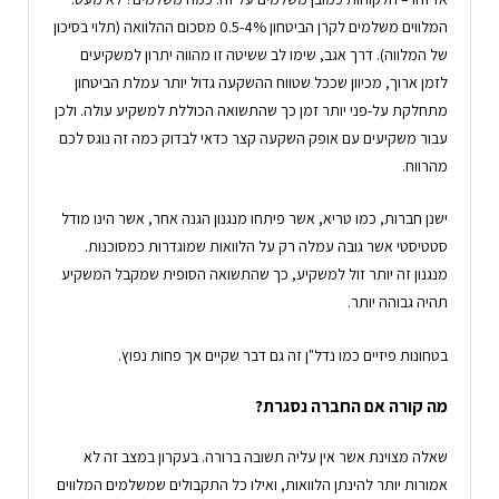
המלווים משלמים לקרן הביטחון 0.5-4% מסכום ההלוואה (תלוי בסיכון
של המלווה). דרך אגב, שימו לב ששיטה זו מהווה יתרון למשקיעים
לזמן ארוך, מכיוון שככל שטווח ההשקעה גדול יותר עמלת הביטחון
מתחלקת על-פני יותר זמן כך שהתשואה הכוללת למשקיע עולה. ולכן
עבור משקיעים עם אופק השקעה קצר כדאי לבדוק כמה זה נוגס לכם
מהרווח.
ישנן חברות, כמו טריא, אשר פיתחו מנגנון הגנה אחר, אשר הינו מודל
סטטיסטי אשר גובה עמלה רק על הלוואות שמוגדרות כמסוכנות.
מנגנון זה יותר זול למשקיע, כך שהתשואה הסופית שמקבל המשקיע
תהיה גבוהה יותר.
בטחונות פיזיים כמו נדל"ן זה גם דבר שקיים אך פחות נפוץ.
מה קורה אם החברה נסגרת?
שאלה מצוינת אשר אין עליה תשובה ברורה. בעקרון במצב זה לא
אמורות יותר להינתן הלוואות, ואילו כל התקבולים שמשלמים המלווים