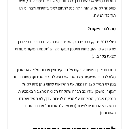
הסכום המינימאלי הינו בדרך כלל 5,000 ₪. סכום נמוך למדי, אשר
מאפשר למשקיע הזהיר להיכנס לתחום לאט ובזהירות ולבחון אותו
תוך כדי תנועה.
מה לגבי פיקוח?
ביולי 2017 נחקק בכנסת חוק המסדיר את פעילות החברות הללו כך
שרשות שוק ההון, ביטוח וחיסכון תפקח אליהן (תקנות הפיקוח אמורות
לצאת בקרוב…).
החברות אינן כפופות לפיקוח על הבנקים ואין ערבות מלאה או בטחון
מלא לכספי המשקיע. מצד שני, אני רוצה להזכיר שגם גוף מפוקח כמו
בנק לא תמיד מצליח לגבות את ההלוואות שהוא נותן (ראו למשל
דנקנר, פישמן ועוד) וגם חברה שלוקחת הלוואה מהציבור באמצעות
הנפקת אג"ח, ומפוקחת ע"י הרשות לניירות ערך, לא תמיד עומדת
בתשלומי ההחזרים לציבור (ראו איזה "תספורות" עברנו בשנים
האחרונות).