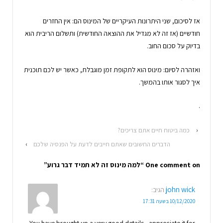
אז לסיכום, שני היתרונות העיקריים של המינוס הם: אין החזרים
חודשיים (אז זה לא מגדיל את ההוצאה החודשית) ותשלום הריבית הוא
בדיוק על סכום החוב.
ואזהרה לסיום: מינוס הוא לתקופת זמן מוגבלת, כאשר יש לכם תוכנית
איך לסגור אותו בהמשך.
.
‹
כמה ביטוח חיים אתם צריכים?
הדברים החשובים שאתם חייבים לדעת על הפנסיה שלכם
›
One comment on “
למה מינוס זה לא תמיד דבר גרוע
”
john wick
הגיב:
10/12/2020 בשעה 17:31
You have brought up a very good details , appreciate it for