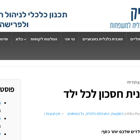
טליים
תוכנית כלכלית בשבועיים
מי אני
המלצות לקוחות
בלוג
סרטונ
פוסטי
ג
4
Po
נשלח ב
השקעות
,
התנהלות כלכלית
,
כל הפוסטים
—
אין תגובות ↓
מ
4
לדים שלכם יותר כסף:
ל