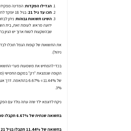
הגדילו הפקדות
: המדינה מפקידה לתוכנית 51 ₪ בחודש. הגדילו
חכו עד גיל 21
: בגיל 18 יופקד לחיסכון מענק בסך 510 ₪. אם תחכו עד גיל 21 תקבלו עוד 510 ₪.
השיגו תשואות גבוהות
: ניתן לבח
ידועה מראש. לעומת זאת, בית השק
שבהשקעות לטווח ארוך יש הגיון ב
את התשואות של קופות הגמל תוכלו לבדו
ניהול).
בכדי להמחיש את משמעות פערי התשואות, נ
של 11.44% ו- 6.67% ב
3%.
ניקח לדוגמא ילד שזה עתה נולד עם הפקדות של 102 ₪ בחודש ונראה מה נקבל בגיל 21 (
בתשואה שנתית של 6.67% תקבלו סכום של 53,000 ₪.
בתשואה של 11.44% תקבלו בגיל 21 סכום של 100,000 ₪.