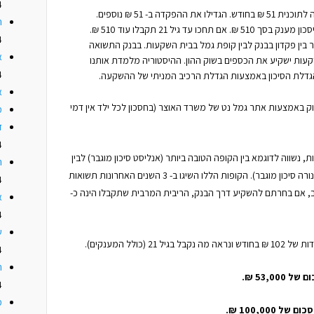
4
 את ההפקדה ב- 51 ₪ נוספים.
ה
4
ור בין פקדון בבנק לבין קופת גמל בבית השקעות. בבנק התשואה
א
עות ישקיע את הכספים בשוק ההון. ההיסטוריה מלמדת אותנו
4
הגדלת הסיכון באמצעות הגדלת הרכיב המניתי של ההשקעה.
א
ק באמצעות אתר גמל נט של משרד האוצר (בחסכון לכל ילד אין דמי
מז
ד
4
שווה לדוגמא בין הקופה הטובה ביותר (אנליסט סיכון מוגבר) לבין
האם
הקופה שנמצאת "רק" במקום החמישי (מנורה סיכון מוגבר). הקופות הללו השיגו ב- 3 השנים האחרונות תשואות
4
התאמה. דרך אגב, אם בחרתם להשקיע דרך הבנק, הריבית המרבית שתקבלו הינה כ-
א
4
ש
כולל המענקים).
4
ח
4
מ