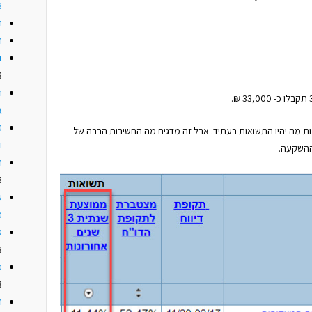
3
ה
ה
ז
3
ה
א
ות מה יהיו התשואות בעתיד. אבל זה מדגים מה החשיבות הרבה של
ו
ההשקעה.
ה
3
ע
כ
ס
3
מ
3
ה