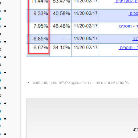
3
פ
ב
כ
3
מ
3
ל
3
ח
ה
על הורים שדוחפים את הילדים למצוקה כלכלית מתוך כוונה טובה
›
ה
3
כ
ה
ה
ל
ה.
מ