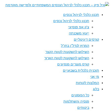
↓
Skip
תכנון כלכלי לניהול נכסים
to
תכנון כלכלי לניהול נכסים
Main
צ'ק אפ פנסיוני
Content
ייעוץ משכנתה
קורסים דיגיטליים
המרוץ לנדל"ן בחו"ל
השילוש להשקעות לטווח הקצר
השילוש להשקעות לטווח הארוך
קורס מוצרים פנסיונים
תוכנית כלכלית בשבועיים
מי אני
המלצות לקוחות
בלוג
כל הפוסטים
פנסיה והשתלמות
ביטוחים