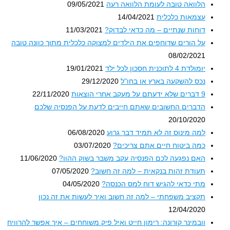
הלוואה טובה לעומת הלוואה רעה
09/05/2021
עצמאות כלכלית
14/04/2021
דוחות שנתיים – מה כדאי לבדוק?
11/03/2021
על הורים שדוחפים את הילדים למצוקה כלכלית מתוך כוונה טובה
08/02/2021
יומולדת 4 לתוכנית חסכון לכל ילד
19/01/2021
נכס להשקעה בארץ או בחו"ל
29/12/2020
9 דברים שלא ידעתם על מעקב אחרי הוצאות
22/11/2020
הדברים החשובים שאתם חייבים לדעת על הפנסיה שלכם
20/10/2020
למה מינוס זה לא תמיד דבר גרוע
06/08/2020
כמה ביטוח חיים אתם צריכים?
03/07/2020
האם נפגעה לכם הפנסיה עקב משבר בשוק ההון?
11/06/2020
תעודת זהות בנקאית – למה זה חשוב?
07/05/2020
מתי כדאי להגיש דוח למס הכנסה?
04/05/2020
תקציב משפחתי – למה זה חשוב ואיך לעשות את זה נכון
12/04/2020
וובמינר קורונה: רימון חייט ואיל פיק משוחחים – איך אפשר להרוויח