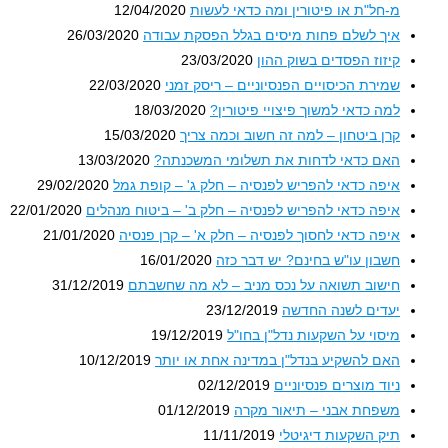
מ-חל"ת או פיטורין ומה כדאי לעשות
12/04/2020
איך לשלם פחות מיסים בגלל הפסקת עבודה
26/03/2020
קיזוז הפסדים בשוק ההון
23/03/2020
שמירת הכיסויים הפנסיוניים – ריסק זמני
22/03/2020
למה כדאי למשוך פיצויי פיטורין?
18/03/2020
קרן ביטחון – למה זה חשוב וכמה צריך
15/03/2020
האם כדאי לדחות את תשלומי המשכנתה?
13/03/2020
איפה כדאי להפריש לפנסיה – חלק ג' – קופת גמל
29/02/2020
איפה כדאי להפריש לפנסיה – חלק ב' – ביטוח מנהלים
22/01/2020
איפה כדאי לחסוך לפנסיה – חלק א' – קרן פנסיה
21/01/2020
חשבון עו"ש בחינם? יש דבר כזה
16/01/2020
חישוב תשואה על נכס מניב – לא מה שחשבתם
31/12/2019
יעדים לשנה החדשה
23/12/2019
מיסוי על השקעות נדל"ן בחו"ל
19/12/2019
האם להשקיע בנדל"ן במדינה אחת או יותר
10/12/2019
ניוד מוצרים פנסיוניים
02/12/2019
משפחת אבני – תיאור מקרה
01/12/2019
תיק השקעות דיגיטלי
11/11/2019