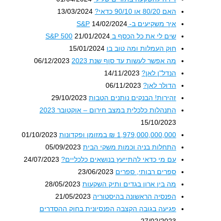
האם 80/20 או 90/10 כדאי?
13/03/2024
איך משקיעים ב- S&P
14/02/2024
שים לי את כל הכסף ב S&P 500
21/01/2024
חוק העמלות ומה טוב בו
15/01/2024
מה אפשר לעשות עד סוף שנת 2023
06/12/2023
הנדל"ן לאן?
14/11/2023
הדולר לאן?
06/11/2023
זהירות! הבנקים נותנים הטבות
29/10/2023
התנהלות כלכלית במצב חירום – אוקטובר 2023
15/10/2023
1,979,000,000,000 ₪ במזומן ופקדונות
01/10/2023
התחלות בניה וכמות משקי הבית
05/09/2023
עם מי כדאי להתייעץ בנושאים כלכליים?
24/07/2023
ספרים רבותי, ספרים
23/06/2023
מה בין ארון בגדים ותיק השקעות
28/05/2023
הפנסיה הראשונה בהיסטוריה
21/05/2023
פגיעה בגובה הקצבה הפנסיונית בחוק ההסדרים
27/02/2023