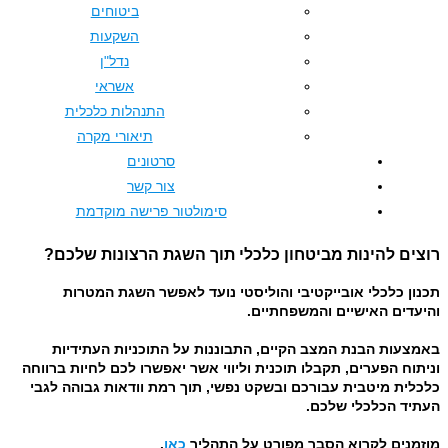
ביטוחים
השקעות
נדל"ן
אשראי
התנהלות כלכלית
תיאורי מקרה
סרטונים
צור קשר
סימולטור פרישה מוקדמת
הינות מביטחון כלכלי תוך השגת הרצונות שלכם?
לי אובייקטיבי והוליסטי נועד לאפשר השגת המטרות
האישיים והמשפחתיים.
הבנת המצב הקיים, התבוננות על התוכניות העתידיות
ערים, תקבלו תוכנית וליווי אשר יאפשרו לכם לחיות ברווחה
יטבית עבורכם ובשקט נפשי, תוך רמת וודאות גבוהה לגבי
לכלי שלכם.
לקרוא הסבר מפורט על התהליך
כאן
.