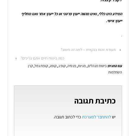
המידע הינו כללי, ואינו מהווה ייעוץ פרטני או כל ייעוץ אחר ואנו מחליף
ייעוץ אישי.
.
‹
תעודת זהות בנקאית – למה זה חשוב?
כמה ביטוח חיים אתם צריכים?
›
עם התגית:
ביטוח מנהלים
,
מניות
,
פנסיה
,
קופ ג
,
קופג
,
קופת גמל
,
קרן
השתלמות
כתיבת תגובה
יש
להתחבר למערכת
כדי לכתוב תגובה.