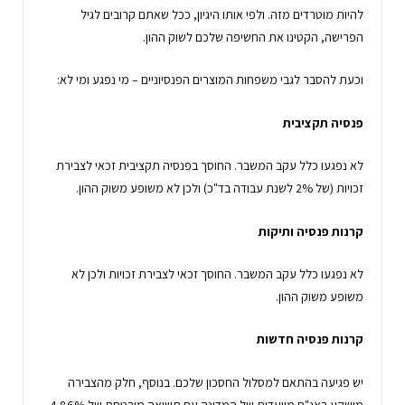
להיות מוטרדים מזה. ולפי אותו היגיון, ככל שאתם קרובים לגיל
הפרישה, הקטינו את החשיפה שלכם לשוק ההון.
וכעת להסבר לגבי משפחות המוצרים הפנסיוניים – מי נפגע ומי לא:
פנסיה תקציבית
לא נפגעו כלל עקב המשבר. החוסך בפנסיה תקציבית זכאי לצבירת
זכויות (של 2% לשנת עבודה בד"כ) ולכן לא משופע משוק ההון.
קרנות פנסיה ותיקות
לא נפגעו כלל עקב המשבר. החוסך זכאי לצבירת זכויות ולכן לא
משופע משוק ההון.
קרנות פנסיה חדשות
יש פגיעה בהתאם למסלול החסכון שלכם. בנוסף, חלק מהצבירה
מושקע באג"ח מיועדות של המדינה עם תשואה מובטחת של 4.86%