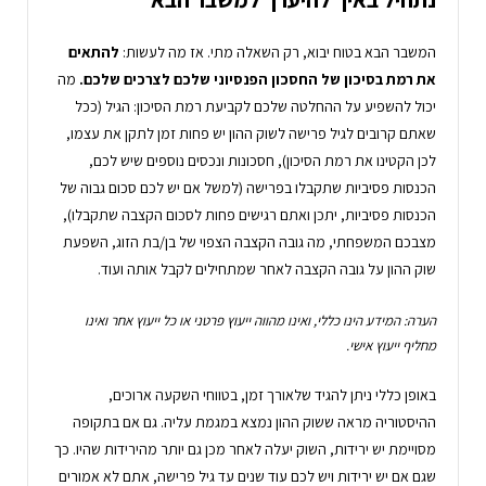
המשבר הבא בטוח יבוא, רק השאלה מתי. אז מה לעשות:
להתאים
את רמת בסיכון של החסכון הפנסיוני שלכם לצרכים שלכם.
מה
יכול להשפיע על ההחלטה שלכם לקביעת רמת הסיכון: הגיל (ככל
שאתם קרובים לגיל פרישה לשוק ההון יש פחות זמן לתקן את עצמו,
לכן הקטינו את רמת הסיכון), חסכונות ונכסים נוספים שיש לכם,
הכנסות פסיביות שתקבלו בפרישה (למשל אם יש לכם סכום גבוה של
הכנסות פסיביות, יתכן ואתם רגישים פחות לסכום הקצבה שתקבלו),
מצבכם המשפחתי, מה גובה הקצבה הצפוי של בן/בת הזוג, השפעת
שוק ההון על גובה הקצבה לאחר שמתחילים לקבל אותה ועוד.
הערה: המידע הינו כללי, ואינו מהווה ייעוץ פרטני או כל ייעוץ אחר ואינו
מחליף ייעוץ אישי.
באופן כללי ניתן להגיד שלאורך זמן, בטווחי השקעה ארוכים,
ההיסטוריה מראה ששוק ההון נמצא במגמת עליה. גם אם בתקופה
מסויימת יש ירידות, השוק יעלה לאחר מכן גם יותר מהירידות שהיו. כך
שגם אם יש ירידות ויש לכם עוד שנים עד גיל פרישה, אתם לא אמורים