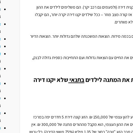
4
קנית דירה (ולפעמים גם רכב יקר). הם משלימים לילדים את ההון
ה
ז קורה מצב מוזר – ככל שילדים יקנו דירה יקרה יותר, הם יקבלו
4
לא מוותרים.
א
4
ם בכמה מידות. הוצאות המשכנתה שלהם גדולות יותר. הוצאות הדיור
א
מז
ד
ם את החיים עם הוצאות גדולות ועם התחייבות כספית גדולה לבנק,
4
האם
4
ת את המתנה לילדים
בתנאי
שלא יקנו דירה
א
4
ש
4
ח
זוג שחסך את כספי החתונה ועוד קצת הגיע להון עצמי של 150,000 ₪. הזוג קונה דירת 5 חדרים יפה במרכז
4
הארץ בסכום של 1.8 מיליון. בשביל להשלים את ההון העצמי, הוא מקבל מההורים מתנה של 300,000 ₪. אין
מ
ספק – מתנה ממש מכובדת! אבל כתוצאה מכך הזוג "זוכה" בחוב של 1.35 מיליון (75% משווי הדירה). בלי גרוש