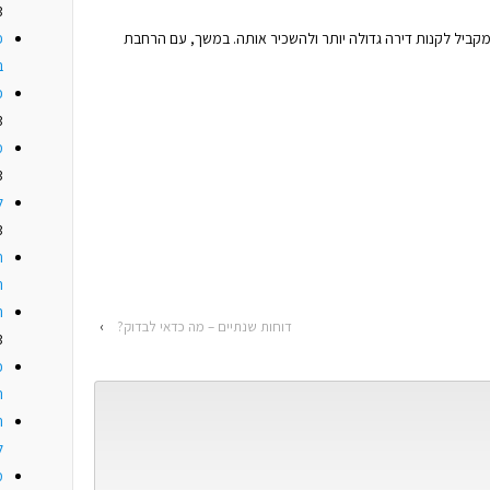
3
פ
מקביל לקנות דירה גדולה יותר ולהשכיר אותה. במשך, עם הרחבת
ב
כ
3
מ
3
ל
3
ח
ה
ה
דוחות שנתיים – מה כדאי לבדוק?
›
3
כ
ה
ה
ל
מ