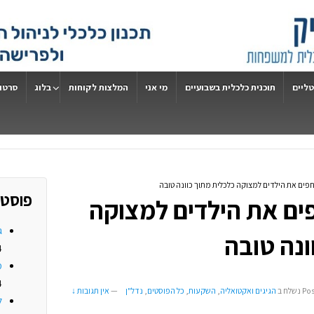
טליים
תוכנית כלכלית בשבועיים
מי אני
המלצות לקוחות
בלוג
סרטונ
פים את הילדים למצוקה כלכלית מתוך כוונה טובה
פוסטי
ים את הילדים למצוקה
ג
ונה טובה
4
מ
4
Po
נשלח ב
הגיגים ואקטואליה
,
השקעות
,
כל הפוסטים
,
נדל"ן
—
אין תגובות ↓
ל