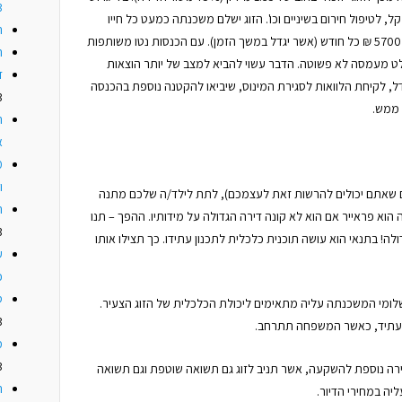
3
ל, לטיפול חירום בשיניים וכו'. הזוג ישלם משכנתה כמעט כל חייו
ה
הבוגרים (30 שנה) בסכום התחלתי של כ- 5700 ₪ כל חודש (אשר יגדל במשך הזמן). עם הכנסות נטו משותפות
ה
לט מעמסה לא פשוטה. הדבר עשוי להביא למצב של יותר הוצאות
ז
דל, לקיחת הלוואות לסגירת המינוס, שיביאו להקטנה נוספת בהכנסה
3
 ממש.
ה
א
ו
ם שאתם יכולים להרשות זאת לעצמכם), לתת לילד/ה שלכם מתנה
ה
 הוא פראייר אם הוא לא קונה דירה הגדולה על מידותיו. ההפך – תנו
3
ה! בתנאי הוא עושה תוכנית כלכלית לתכנון עתידו. כך תצילו אותו
ע
כ
ס
ומי המשכנתה עליה מתאימים ליכולת הכלכלית של הזוג הצעיר.
3
 בעתיד, כאשר המשפחה תתרחב.
מ
3
ירה נוספת להשקעה, אשר תניב לזוג גם תשואה שוטפת וגם תשואה
ה
יה במחירי הדיור.