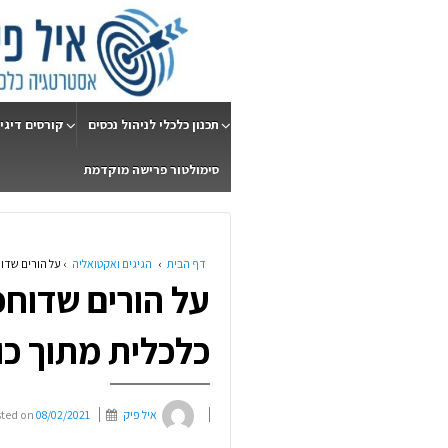
תכנון כלכלי לניהול נכסים
קורסים דיגי
סימולטור פרישה מוקדמת
דף הבית
›
הגיגים ואקטואליה
›
על הורים שדוח
על הורים שדוחפ
כלכלית מתוך כו
איל פיק
08/02/2021
sted on