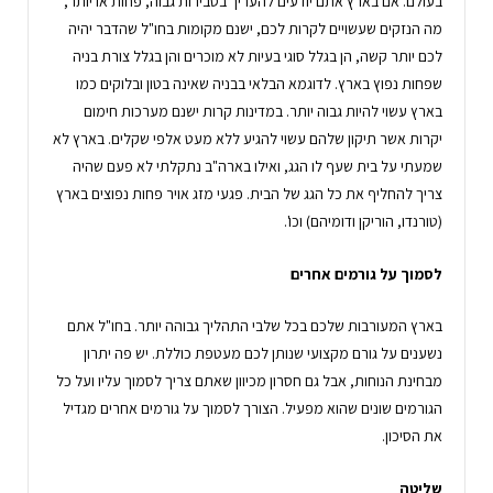
בעולם. אם בארץ אתם יודעים להעריך בסבירות גבוה, פחות או יותר,
מה הנזקים שעשויים לקרות לכם, ישנם מקומות בחו"ל שהדבר יהיה
לכם יותר קשה, הן בגלל סוגי בעיות לא מוכרים והן בגלל צורת בניה
שפחות נפוץ בארץ. לדוגמא הבלאי בבניה שאינה בטון ובלוקים כמו
בארץ עשוי להיות גבוה יותר. במדינות קרות ישנם מערכות חימום
יקרות אשר תיקון שלהם עשוי להגיע ללא מעט אלפי שקלים. בארץ לא
שמעתי על בית שעף לו הגג, ואילו בארה"ב נתקלתי לא פעם שהיה
צריך להחליף את כל הגג של הבית. פגעי מזג אויר פחות נפוצים בארץ
(טורנדו, הוריקן ודומיהם) וכו'.
לסמוך על גורמים אחרים
בארץ המעורבות שלכם בכל שלבי התהליך גבוהה יותר. בחו"ל אתם
נשענים על גורם מקצועי שנותן לכם מעטפת כוללת. יש פה יתרון
מבחינת הנוחות, אבל גם חסרון מכיוון שאתם צריך לסמוך עליו ועל כל
הגורמים שונים שהוא מפעיל. הצורך לסמוך על גורמים אחרים מגדיל
את הסיכון.
שליטה