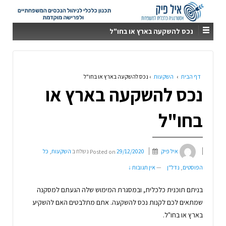
נכס להשקעה בארץ או בחו"ל
דף הבית
›
השקעות
›
נכס להשקעה בארץ או בחו"ל
נכס להשקעה בארץ או
בחו"ל
איל פיק
29/12/2020
Posted on
נשלח ב
השקעות
,
כל
הפוסטים
,
נדל"ן
—
אין תגובות ↓
בניתם תוכנית כלכלית, ובמסגרת המימוש שלה הגעתם למסקנה
שמתאים לכם לקנות נכס להשקעה. אתם מתלבטים האם להשקיע
בארץ או בחו"ל.