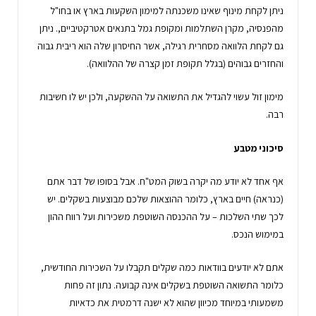
ניתן לקחת מינוף שאינו משכנתה למימון השקעות בארץ או בחו"ל
מהפנסיה, מקרן השתלמות ומקופת גמל בתנאים אטרקטיביים,. ניתן
גם לקחת הלוואה מסחרית רגילה, אשר החיסרון שלה הוא ריבית גבוה
והחזרים גבוהים (בגלל תקופת זמן קצרה של ההלוואה).
מימון זול עשוי להגדיל את התשואה על ההשקעה, ולכן יש לו חשיבות
רבה.
סיכוני מטבע
אף אחד לא יודע מה יקרה בשוק המט"ח. אבל בסופו של דבר אתם
(כנראה) חיים בארץ, כלומר ההוצאות שלכם מבוצעות בשקלים. יש
לכך שתי השלכות – על ההכנסה השוטפת משכירות ועל רווח ההון
במימוש הנכס.
אתם לא יודעים בוודאות כמה שקלים תקבלו על השכירות החודשית,
כלומר התשואה השוטפת בשקלים אינה קבועה. נתון זה פחות
משמעותי במיוחד מכיוון שהוא לא ישנה דרמטית את כדאיות