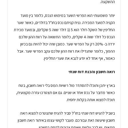
ההשקעה.
יותר משמעותי הוא הפרשי השער במימוש הנכס, כלומר בין מועד
הקניה למועד המכירה. נניח קניתם נכס בחו"ל בדולרים, כאשר שער
החליפין של השקל-דולר הוא 5 (1 דולר שווה 5 שקלים), ובמועד מכירת
הנכס כל דולר שווה 4 שקלים, כלומר התשואה על רווח ההון שלכם
ירדה ב- 20% רק על הפרשי שער. כמובן שזה יכול להיות גם בכיוון
ההפוך, כלומר שתגדילו את רווח ההון שלכם עקב הפרשי שער. אבל
כאמור, אף אחד לא יודע לנבא את שערי החליפין.
רואה חשבון והכנת דוח שנתי
בארץ יתכן ותוכלו להסתדר מול רשויות המס בלי רואה חשבון, בטח
כאשר מדובר על נכס אחד או שניים. גם אם תצטרכו עזרה מקצועית,
תוכלו למצוא אותה בקלות יחסית.
בשביל להגיש דוח שנתי בחו"ל סביר להניח שתצטרכו למצוא רואה
חשבון שיעשה זאת עבורכם. מעבר לקושי עצמו באיתור רואה חשבון
מתאים, יש לכך עלויות שאתם צריכים לקחת בחשבון.