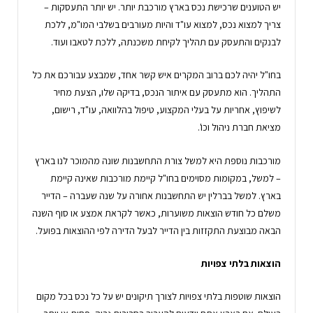
יש הטוענים שרכישת נכס בארץ מורכבת יותר. יש יותר התעסקות –
צריך למצוא נכס, למצוא עו"ד והיות מעורבים בשלבי המו"מ, ללכת
לבנקים והתעסק עם תהליך לקיחת משכנתה, ללכת לטאבו ועוד.
בחו"ל יהיה לכם ברוב המקרים איש קשר אחד, שמבצע עבורכם את כל
התהליך. הוא מתעסק עם איתור הנכס, בדיקה שלו, הצעת מחיר
לשיפוץ, אחריות על בעלי המקצוע, טיפול בהלוואה, עו"ד, רישום,
מציאת חברת ניהול וכו'.
מורכבות נוספת היא למשל צורת התחשבנות שונה מהמוכר לנו בארץ
– למשל, במקומות מסוימים בחו"ל קיימת מורכבות שאינה קיימת
בארץ. למשל בברלין יש התחשבנות אחורה על שנה שעברה – הדייר
משלם כל חודש הוצאות משוערות, כאשר לקראת אמצע או סוף השנה
הבאה מבוצעת התקזזות בין הדייר לבעל הדירה לפי ההוצאות בפועל.
הוצאות בלתי צפויות
הוצאות שוטפות בלתי צפויות לצורך תיקונים יש על כל נכס בכל מקום