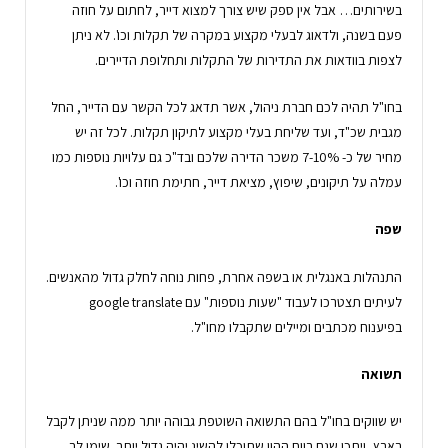
בשירותים… אבל אין ספק שיש צורך למצוא דייר, לחתום על חוזה
פעם בשנה, ולדאוג לבעלי מקצוע במקרה של תקלות וכו'. לא ניתן
לצפות בוודאות את התדירות של התקלות ותחלופת הדיירים.
בחו"ל תהיה לכם חברת ניהול, אשר תדאג לכל הקשר עם הדייר, החל
מגבית שכ"ד, ועד שליחת בעלי מקצוע לתיקון תקלות. לכל זה יש
מחיר של כ- 7-10% משכר הדירה שלכם ובד"כ גם עלויות נוספות כמו
עמלה על תיקונים, שיפוץ, מציאת דייר, חתימת חוזה וכו'.
שפה
התנהלות באנגלית או בשפה אחרת, פחות נוחה לחלק גדול מהאנשים.
לעיתים תצטרכו לעבוד "שעות נוספות" עם google translate
בפיענוח מכתבים ומיילים שתקבלו מחו"ל.
תשואה
יש שווקים בחו"ל בהם התשואה השוטפת גבוהה יותר ממה שניתן לקבל
בארץ, ויתכן שגם רווח ההון שתוכלו להשיג יהיה גדול יותר. שימו לב