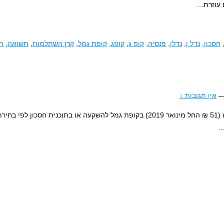
 עוזרת
…
חסכון
,
נדל ן
,
נדלן
,
פנסיה
,
קופ ג
,
קופג
,
קופת גמל
,
קרן השתלמות
,
תשואה
,
ת
אין תגובות ↓
תזכורת קצרה על "חסכון לכל ילד": ביטוח לאומי מפקיד לכל ילד 50 ₪ בחודש (51 ₪ החל מינואר 2019) בקופת גמל להשקעה או בתוכנית 