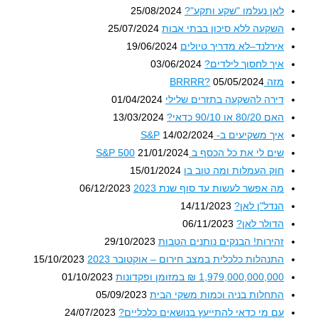
לאן נעלמו "שקע ותקע"?
25/08/2024
השקעה ללא סיכון בבתי אבות
25/07/2024
אירלנד–לא מדריך טיולים
19/06/2024
איך לחסוך לילדים?
03/06/2024
מזה BRRRR?
05/05/2024
דירה להשקעה בתזרים שלילי
01/04/2024
האם 80/20 או 90/10 כדאי?
13/03/2024
איך משקיעים ב- S&P
14/02/2024
שים לי את כל הכסף ב S&P 500
21/01/2024
חוק העמלות ומה טוב בו
15/01/2024
מה אפשר לעשות עד סוף שנת 2023
06/12/2023
הנדל"ן לאן?
14/11/2023
הדולר לאן?
06/11/2023
זהירות! הבנקים נותנים הטבות
29/10/2023
התנהלות כלכלית במצב חירום – אוקטובר 2023
15/10/2023
1,979,000,000,000 ₪ במזומן ופקדונות
01/10/2023
התחלות בניה וכמות משקי הבית
05/09/2023
עם מי כדאי להתייעץ בנושאים כלכליים?
24/07/2023