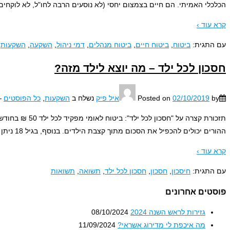
הכלכלי האמיתי. הם חיים בצמצום יחסי (לא נוסעים הרבה לחו"ל, לא לוקחים
קרא עוד ›
עם התגית:
ביטוח
,
ביטוח חיים
,
ביטוח מנהלים
,
דמי ניהול
,
השקעה
,
השקעות
,
חסכון לכל ילד – מה יוצא לילד מזה?
by
02/10/2019
Posted on
איל פיק
נשלח ב
השקעות
,
כל הפוסטים
—
ההורים יכולים להכפיל את הסכום מתוך קצבת הילדים. בנוסף, בגיל 18 ניתן
…
קרא עוד ›
עם התגית:
חיסכון
,
חסכון
,
חסכון לכל ילד
,
תשואה
,
תשואות
פוסטים אחרונים
גזירות לראש השנה 2024
08/10/2024
מה איכפת לי מדירוג אשראי?
11/09/2024