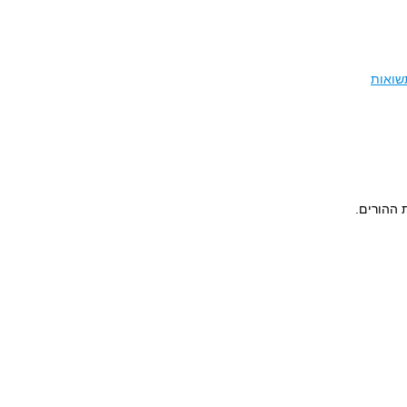
שואות
חסכון לפי בחירת ההורים.