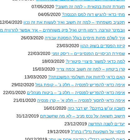
תעודת זהות בנקאית – למה זה חשוב?
07/05/2020
מתי כדאי להגיש דוח למס הכנסה?
04/05/2020
תקציב משפחתי – למה זה חשוב ואיך לעשות את זה נכון
12/04/2020
וובמינר קורונה: רימון חייט ואיל פיק משוחחים – איך אפשר להרוויח מ
איך לשלם פחות מיסים בגלל הפסקת עבודה
26/03/2020
קיזוז הפסדים בשוק ההון
23/03/2020
שמירת הכיסויים הפנסיוניים – ריסק זמני
22/03/2020
למה כדאי למשוך פיצויי פיטורין?
18/03/2020
קרן ביטחון – למה זה חשוב וכמה צריך
15/03/2020
האם כדאי לדחות את תשלומי המשכנתה?
13/03/2020
איפה כדאי להפריש לפנסיה – חלק ג' – קופת גמל
29/02/2020
איפה כדאי להפריש לפנסיה – חלק ב' – ביטוח מנהלים
22/01/2020
איפה כדאי לחסוך לפנסיה – חלק א' – קרן פנסיה
21/01/2020
חשבון עו"ש בחינם? יש דבר כזה
16/01/2020
חישוב תשואה על נכס מניב – לא מה שחשבתם
31/12/2019
יעדים לשנה החדשה
23/12/2019
מיסוי על השקעות נדל"ן בחו"ל
19/12/2019
האם להשקיע בנדל"ן במדינה אחת או יותר
10/12/2019