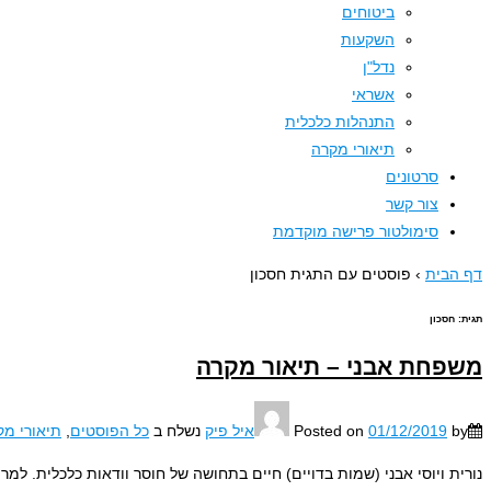
ביטוחים
השקעות
נדל"ן
אשראי
התנהלות כלכלית
תיאורי מקרה
סרטונים
צור קשר
סימולטור פרישה מוקדמת
דף הבית
›
פוסטים עם התגית חסכון
תגית:
חסכון
משפחת אבני – תיאור מקרה
by
01/12/2019
Posted on
איל פיק
נשלח ב
כל הפוסטים
,
תיאורי מק
נורית ויוסי אבני (שמות בדויים) חיים בתחושה של חוסר וודאות כלכלית. ל