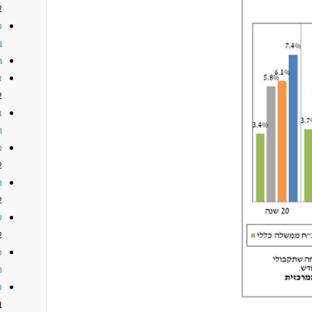
2
כ
ב
ה
א
2
א
ה
מ
2
ה
2
ע
2
מ
ה
כ
1