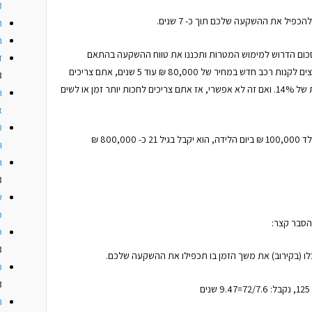
3
ה
ה
סכום הדרוש למימוש המטרות ותכננו את טווח ההשקעה בהתאם
ז
לתשואה. אם יש לכם 40,000 ₪ ואתה רוצים לקנות רכב חדש במחיר של 80,000 ₪ עוד 5 שנים, אתם צריכים
3
למצוא השקעה שתתן לכם תשואה שנתית של 14%. ואם זה לא אפשרי, אז אתם צריכים לחכות יותר זמן או לשים
ה
א
איפה עוד זה יכול לעזור לנו? אם נחסוך לילד 100,000 ₪ ביום הלידה, הוא יקבל בגיל 21 כ- 800,000 ₪
ו
ה
3
ע
כ
ס
3
מ
3
ה