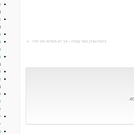
מ
1
א
1
ת
ביטוח אובדן כושר עבודה – איך לא תשלמו יותר מידי
›
ה
ה
ה
1
ע
ד
1
ע
ה.
ל
ט
י
נ