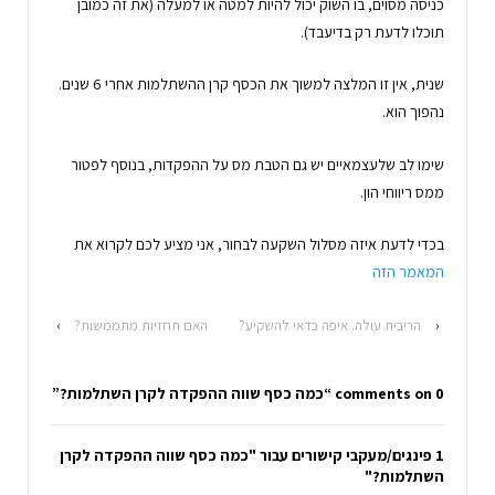
כניסה מסוים, בו השוק יכול להיות למטה או למעלה (את זה כמובן
תוכלו לדעת רק בדיעבד).
שנית, אין זו המלצה למשוך את הכסף קרן ההשתלמות אחרי 6 שנים.
נהפוך הוא.
שימו לב שלעצמאיים יש גם הטבת מס על ההפקדות, בנוסף לפטור
ממס ריווחי הון.
בכדי לדעת איזה מסלול השקעה לבחור, אני מציע לכם לקרוא את
המאמר הזה
‹
הריבית עולה. איפה כדאי להשקיע?
האם תחזיות מתממשות?
›
0 comments on “
כמה כסף שווה ההפקדה לקרן השתלמות?
”
1 פינגים/מעקבי קישורים עבור "כמה כסף שווה ההפקדה לקרן
השתלמות?"