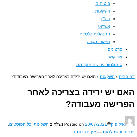
ביטוחים
השקעות
נדל"ן
אשראי
התנהלות כלכלית
תיאורי מקרה
סרטונים
צור קשר
סימולטור פרישה מוקדמת
בית
›
השקעות
›
האם יש ירידה בצריכה לאחר הפרישה מעבודה?
ם יש ירידה בצריכה לאחר
רישה מעבודה?
איל פיק
28/07/2021
Posted on
נשלח ב
השקעות
,
כל הפוסטים
,
ה והשתלמות
—
אין תגובות ↓