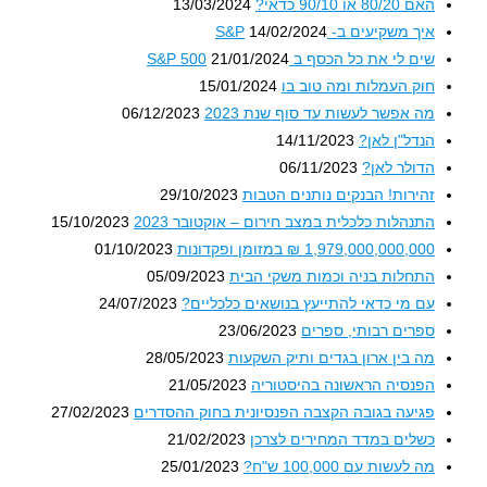
האם 80/20 או 90/10 כדאי?
13/03/2024
איך משקיעים ב- S&P
14/02/2024
שים לי את כל הכסף ב S&P 500
21/01/2024
חוק העמלות ומה טוב בו
15/01/2024
מה אפשר לעשות עד סוף שנת 2023
06/12/2023
הנדל"ן לאן?
14/11/2023
הדולר לאן?
06/11/2023
זהירות! הבנקים נותנים הטבות
29/10/2023
התנהלות כלכלית במצב חירום – אוקטובר 2023
15/10/2023
1,979,000,000,000 ₪ במזומן ופקדונות
01/10/2023
התחלות בניה וכמות משקי הבית
05/09/2023
עם מי כדאי להתייעץ בנושאים כלכליים?
24/07/2023
ספרים רבותי, ספרים
23/06/2023
מה בין ארון בגדים ותיק השקעות
28/05/2023
הפנסיה הראשונה בהיסטוריה
21/05/2023
פגיעה בגובה הקצבה הפנסיונית בחוק ההסדרים
27/02/2023
כשלים במדד המחירים לצרכן
21/02/2023
מה לעשות עם 100,000 ש"ח?
25/01/2023