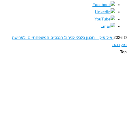
איל פיק – תכנון כלכלי לניהול הנכסים המשפחתיים ולפרישה
דמת