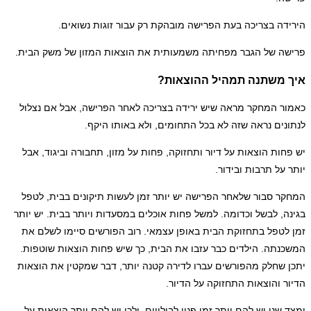
דה בצריכה בעת הפרישה מובהקת רק עבור זוגות נשואים.
ה של הגבר מפחיתה משמעותית את הוצאות המזון של משק הבית.
 משתנה תמהיל ההוצאות?
ר המחקר מראה שיש ירידה בצריכה לאחר הפרישה, אבל אם נצלול
נים נראה שזה לא בכל התחומים, ולא באותו היקף.
חות הוצאות על דיור ותחזוקה, פחות על מזון, תחבורה וביגוד, אבל
 על תרבות ובידור.
ר סבור שלאחר הפרישה יש יותר זמן לעשות תיקונים בבית, לטפל
ה, לבשל וכדומה. למשל פחות אוכלים במסעדות ויותר בבית. יש יותר
לטפל בתחזוקת הבית באופן עצמאי. רוב הפורשים סיימו לשלם את
נתה. הילדים כבר עזבו את הבית, כך שיש פחות הוצאות שוטפות.
 שחלק מהפורשים עברו לדירה קטנה יותר, דבר שמקטין את הוצאות
ר והוצאות התחזוקה על הדיור.
 שני יש להם יותר זמן פנוי לבילויים, ולכן יש להם יותר הוצאות על