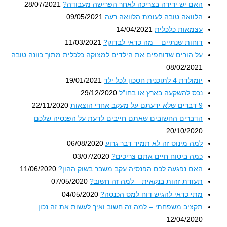
האם יש ירידה בצריכה לאחר הפרישה מעבודה?
28/07/2021
הלוואה טובה לעומת הלוואה רעה
09/05/2021
עצמאות כלכלית
14/04/2021
דוחות שנתיים – מה כדאי לבדוק?
11/03/2021
על הורים שדוחפים את הילדים למצוקה כלכלית מתוך כוונה טובה
08/02/2021
יומולדת 4 לתוכנית חסכון לכל ילד
19/01/2021
נכס להשקעה בארץ או בחו"ל
29/12/2020
9 דברים שלא ידעתם על מעקב אחרי הוצאות
22/11/2020
הדברים החשובים שאתם חייבים לדעת על הפנסיה שלכם
20/10/2020
למה מינוס זה לא תמיד דבר גרוע
06/08/2020
כמה ביטוח חיים אתם צריכים?
03/07/2020
האם נפגעה לכם הפנסיה עקב משבר בשוק ההון?
11/06/2020
תעודת זהות בנקאית – למה זה חשוב?
07/05/2020
מתי כדאי להגיש דוח למס הכנסה?
04/05/2020
תקציב משפחתי – למה זה חשוב ואיך לעשות את זה נכון
12/04/2020