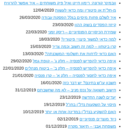
וובמינר קורונה: רימון חייט ואיל פיק משוחחים – איך אפשר להרוויח
מ-חל"ת או פיטורין ומה כדאי לעשות
12/04/2020
איך לשלם פחות מיסים בגלל הפסקת עבודה
26/03/2020
קיזוז הפסדים בשוק ההון
23/03/2020
שמירת הכיסויים הפנסיוניים – ריסק זמני
22/03/2020
למה כדאי למשוך פיצויי פיטורין?
18/03/2020
קרן ביטחון – למה זה חשוב וכמה צריך
15/03/2020
האם כדאי לדחות את תשלומי המשכנתה?
13/03/2020
איפה כדאי להפריש לפנסיה – חלק ג' – קופת גמל
29/02/2020
איפה כדאי להפריש לפנסיה – חלק ב' – ביטוח מנהלים
22/01/2020
איפה כדאי לחסוך לפנסיה – חלק א' – קרן פנסיה
21/01/2020
חשבון עו"ש בחינם? יש דבר כזה
16/01/2020
חישוב תשואה על נכס מניב – לא מה שחשבתם
31/12/2019
יעדים לשנה החדשה
23/12/2019
מיסוי על השקעות נדל"ן בחו"ל
19/12/2019
האם להשקיע בנדל"ן במדינה אחת או יותר
10/12/2019
ניוד מוצרים פנסיוניים
02/12/2019
משפחת אבני – תיאור מקרה
01/12/2019