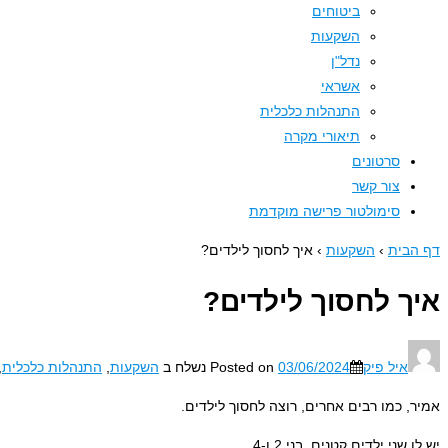
ביטוחים
השקעות
נדל"ן
אשראי
התנהלות כלכלית
תיאורי מקרה
סרטונים
צור קשר
סימולטור פרישה מוקדמת
דף הבית
›
השקעות
›
איך לחסוך לילדים?
איך לחסוך לילדים?
איל פיק
03/06/2024
Posted on
נשלח ב
השקעות
,
התנהלות כלכלית
,
אמיר, כמו רבים אחרים, רוצה לחסוך לילדים.
יש לו שני ילדים קטנים, בני 2 ו-4.