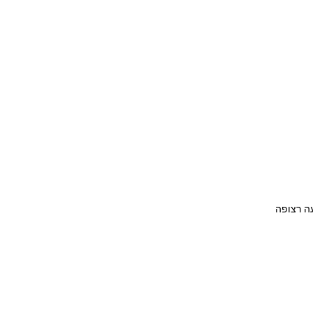
חיובית. כלומר השקעה רצופה