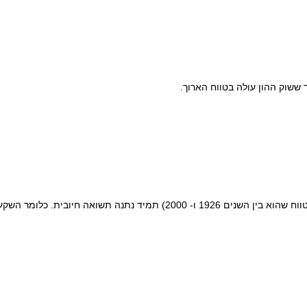
ששוק ההון עולה בטווח הארוך.
אנחנו יודעים למשל, שהשקעה במדד s&p500 במשך 20 שנים כלשהם (בכל טווח שהוא בין השנים 1926 ו- 2000) תמיד נתנה תשואה 