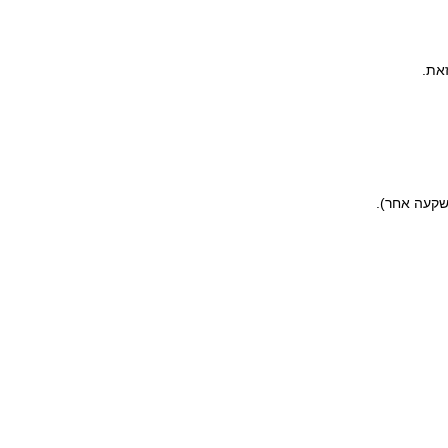
את.
השקעה אחר).