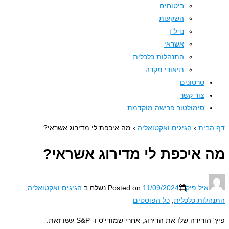
ביטוחים
השקעות
נדל"ן
אשראי
התנהלות כלכלית
תיאורי מקרה
סרטונים
צור קשר
סימולטור פרישה מוקדמת
בית
›
הגיגים ואקטואליה
›
מה איכפת לי מדירוג אשראי?
 איכפת לי מדירוג אשראי?
איל פיק
11/09/2024
Posted on
נשלח ב
הגיגים ואקטואליה
,
לות כלכלית
,
כל הפוסטים
הורידה שלו את הדירוג, אחרי שמודי'ס ו- S&P עשו זאת.