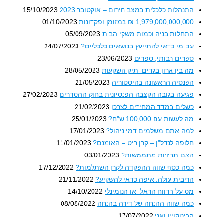
התנהלות כלכלית במצב חירום – אוקטובר 2023
15/10/2023
1,979,000,000,000 ₪ במזומן ופקדונות
01/10/2023
התחלות בניה וכמות משקי הבית
05/09/2023
עם מי כדאי להתייעץ בנושאים כלכליים?
24/07/2023
ספרים רבותי, ספרים
23/06/2023
מה בין ארון בגדים ותיק השקעות
28/05/2023
הפנסיה הראשונה בהיסטוריה
21/05/2023
פגיעה בגובה הקצבה הפנסיונית בחוק ההסדרים
27/02/2023
כשלים במדד המחירים לצרכן
21/02/2023
מה לעשות עם 100,000 ש"ח?
25/01/2023
למה אתם משלמים דמי ניהול?
17/01/2023
חלופה לנדל"ן – קרן ריט – האומנם?
11/01/2023
האם תחזיות מתממשות?
03/01/2023
כמה כסף שווה ההפקדה לקרן השתלמות?
17/12/2022
הריבית עולה. איפה כדאי להשקיע?
21/11/2022
מס על הרווח הראלי או הנומינלי
14/10/2022
כמה שווה ההנחה של דירה בהנחה
08/08/2022
הביטקויין ואני
17/07/2022