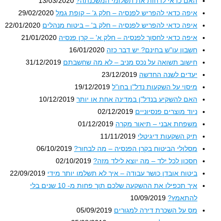
האם כדאי לדחות את תשלומי המשכנתה?
13/03/2020
איפה כדאי להפריש לפנסיה – חלק ג' – קופת גמל
29/02/2020
איפה כדאי להפריש לפנסיה – חלק ב' – ביטוח מנהלים
22/01/2020
איפה כדאי לחסוך לפנסיה – חלק א' – קרן פנסיה
21/01/2020
חשבון עו"ש בחינם? יש דבר כזה
16/01/2020
חישוב תשואה על נכס מניב – לא מה שחשבתם
31/12/2019
יעדים לשנה החדשה
23/12/2019
מיסוי על השקעות נדל"ן בחו"ל
19/12/2019
האם להשקיע בנדל"ן במדינה אחת או יותר
10/12/2019
ניוד מוצרים פנסיוניים
02/12/2019
משפחת אבני – תיאור מקרה
01/12/2019
תיק השקעות דיגיטלי
11/11/2019
מסלולי הביטוח בקרן הפנסיה – מה לבחור?
06/10/2019
חסכון לכל ילד – מה יוצא לילד מזה?
02/10/2019
ביטוח אובדן כושר עבודה – איך לא תשלמו יותר מידי
22/09/2019
איך תכפילו את ההשקעה שלכם תוך פחות מ- 10 שנים בלי
להתאמץ?
10/09/2019
מס על השכרת דירה למגורים
05/09/2019