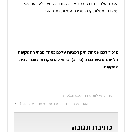
הסיכום שלהן – תבדקו כמה עולה לכם ניהול תיק ני"ע בשני סוגי
עמלות – עמלות קניה ומכירה ועמלות דמי ניהול:
מזכיר לכם שניהול תיק המניות שלכם באחד מבתי ההשקעות
זול יותר מאשר בבנק (בד"כ). כדאי להתמקח או לעבור לבית
השקעות.
.
‹
מתי כדאי להגיש דוח למס הכנסה?
האם נפגעה לכם הפנסיה עקב משבר בשוק ההון?
›
כתיבת תגובה