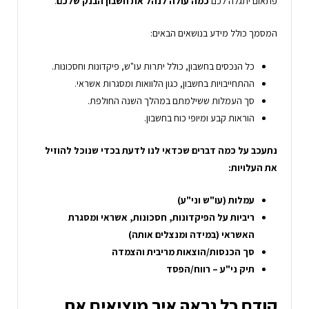
פתאום יתגלה לכם
כמה עולה לנהל את חשבון הבנק שלכם
.
המסמך כולל מידע בנושאים הבאים:
כל הנכסים בחשבון, כולל יתרות עו"ש, פיקדונות וחסכונות.
ההתחייבויות בחשבון, כגון הלוואות ומסגרות אשראי.
סך העמלות ששילמתם במהלך השנה החולפת.
הוראות קבע ומיופי כוח בחשבון.
נתעכב על כמה דברים שכדאי לנו לדעת בכדי שנוכל להוזיל
את העלויות:
עמלות (עו"ש וני"ע)
ריביות על הפיקדונות, חסכונות, אשראי ומסגרת
האשראי (במידה ומנצלים אותה)
סך הכנסות/הוצאות מריבית והצמדה
תיק ני"ע – רווח/הפסד
קודם כל נראה
איך מוציאים את