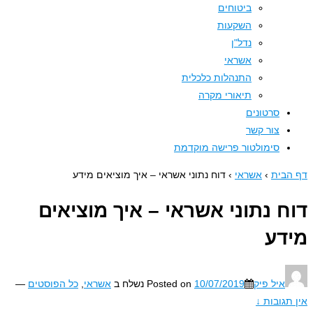
ביטוחים
השקעות
נדל"ן
אשראי
התנהלות כלכלית
תיאורי מקרה
סרטונים
צור קשר
סימולטור פרישה מוקדמת
בית
›
אשראי
›
דוח נתוני אשראי – איך מוציאים מידע
ח נתוני אשראי – איך מוציאים
דע
איל פיק
10/07/2019
Posted on
נשלח ב
אשראי
,
כל הפוסטים
—
תגובות ↓