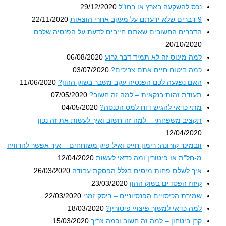
נכס להשקעה בארץ או בחו"ל
29/12/2020
9 דברים שלא ידעתם על מעקב אחרי הוצאות
22/11/2020
הדברים החשובים שאתם חייבים לדעת על הפנסיה שלכם
20/10/2020
למה מינוס זה לא תמיד דבר גרוע
06/08/2020
כמה ביטוח חיים אתם צריכים?
03/07/2020
האם נפגעה לכם הפנסיה עקב משבר בשוק ההון?
11/06/2020
תעודת זהות בנקאית – למה זה חשוב?
07/05/2020
מתי כדאי להגיש דוח למס הכנסה?
04/05/2020
תקציב משפחתי – למה זה חשוב ואיך לעשות את זה נכון
12/04/2020
וובמינר קורונה: רימון חייט ואיל פיק משוחחים – איך אפשר להרוויח
מ-חל"ת או פיטורין ומה כדאי לעשות
12/04/2020
איך לשלם פחות מיסים בגלל הפסקת עבודה
26/03/2020
קיזוז הפסדים בשוק ההון
23/03/2020
שמירת הכיסויים הפנסיוניים – ריסק זמני
22/03/2020
למה כדאי למשוך פיצויי פיטורין?
18/03/2020
קרן ביטחון – למה זה חשוב וכמה צריך
15/03/2020