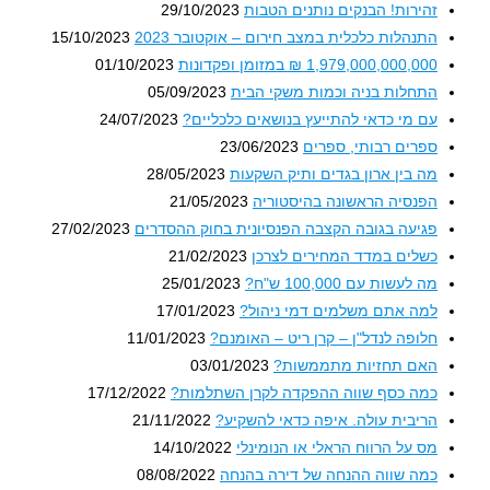
זהירות! הבנקים נותנים הטבות
29/10/2023
התנהלות כלכלית במצב חירום – אוקטובר 2023
15/10/2023
1,979,000,000,000 ₪ במזומן ופקדונות
01/10/2023
התחלות בניה וכמות משקי הבית
05/09/2023
עם מי כדאי להתייעץ בנושאים כלכליים?
24/07/2023
ספרים רבותי, ספרים
23/06/2023
מה בין ארון בגדים ותיק השקעות
28/05/2023
הפנסיה הראשונה בהיסטוריה
21/05/2023
פגיעה בגובה הקצבה הפנסיונית בחוק ההסדרים
27/02/2023
כשלים במדד המחירים לצרכן
21/02/2023
מה לעשות עם 100,000 ש"ח?
25/01/2023
למה אתם משלמים דמי ניהול?
17/01/2023
חלופה לנדל"ן – קרן ריט – האומנם?
11/01/2023
האם תחזיות מתממשות?
03/01/2023
כמה כסף שווה ההפקדה לקרן השתלמות?
17/12/2022
הריבית עולה. איפה כדאי להשקיע?
21/11/2022
מס על הרווח הראלי או הנומינלי
14/10/2022
כמה שווה ההנחה של דירה בהנחה
08/08/2022