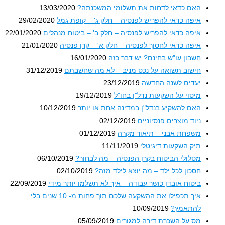
האם כדאי לדחות את תשלומי המשכנתה?
13/03/2020
איפה כדאי להפריש לפנסיה – חלק ג' – קופת גמל
29/02/2020
איפה כדאי להפריש לפנסיה – חלק ב' – ביטוח מנהלים
22/01/2020
איפה כדאי לחסוך לפנסיה – חלק א' – קרן פנסיה
21/01/2020
חשבון עו"ש בחינם? יש דבר כזה
16/01/2020
חישוב תשואה על נכס מניב – לא מה שחשבתם
31/12/2019
יעדים לשנה החדשה
23/12/2019
מיסוי על השקעות נדל"ן בחו"ל
19/12/2019
האם להשקיע בנדל"ן במדינה אחת או יותר
10/12/2019
ניוד מוצרים פנסיוניים
02/12/2019
משפחת אבני – תיאור מקרה
01/12/2019
תיק השקעות דיגיטלי
11/11/2019
מסלולי הביטוח בקרן הפנסיה – מה לבחור?
06/10/2019
חסכון לכל ילד – מה יוצא לילד מזה?
02/10/2019
ביטוח אובדן כושר עבודה – איך לא תשלמו יותר מידי
22/09/2019
איך תכפילו את ההשקעה שלכם תוך פחות מ- 10 שנים בלי
להתאמץ?
10/09/2019
מס על השכרת דירה למגורים
05/09/2019