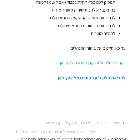
תפסיק לכם בכדי לחיות בכבוד (ואם לא, אז לפעול
בהתאם. לא לחכות שיהיה מאוחר מידי!)
לבחור את מסלול ההשקעה המתאים לכם
לבחור את הביטוחים המתאימים לכם
להגדיר מוטבים
עד כאן חלק ב' על ביטוח המנהלים.
לקריאת חלק א' על קרן הפנסיה לחץ כאן
לקריאת חלק ג' על קופת גמל לחץ כאן
.
.
‹
איפה כדאי לחסוך לפנסיה – חלק א' – קרן פנסיה
איפה כדאי להפריש לפנסיה – חלק ג' – קופת גמל
›
עם התגית:
אובדן כושר עבודה
,
ביטוח
,
ביטוח אובדן כושר עבודה
,
ביטוח חיים
,