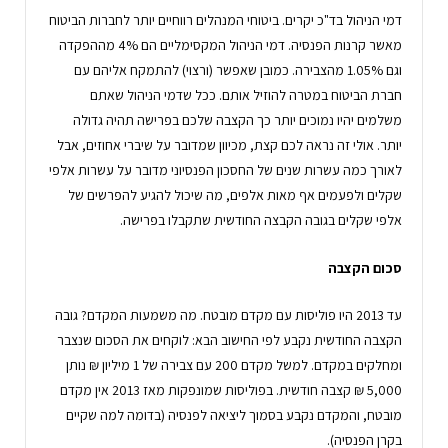
דמי הניהול בד"כ יקרים. ביטוחי המנהלים רווחיים יותר לחברות הביטוח
מאשר קרנות הפנסיה. דמי הניהול המקסימליים הם 4% מההפקדה
וגם 1.05% מהצבירה. כמובן שאפשר (ורצוי) להתמקח אליהם עם
חברת הביטוח במטרה להוזיל אותם. ככל שדמי הניהול שאתם
משלמים יהיו נמוכים יותר כך הקצבה שלכם בפרישה תהיה גדולה
יותר. אולי זה נראה לכם קצת, מכיוון שמדובר על שיברי אחוזים, אבל
לאורך כמה עשרות שנים של החסכון הפנסיוני מדובר על עשרות אלפי
שקלים ולפעמים אף מאות אלפים, מה שיכול להגיע להפרשים של
אלפי שקלים בגובה הקבצה החודשית שתקבלו בפרישה.
סכום הקצבה
עד 2013 היו פוליסות עם מקדם מובטח. מה משמעות המקדם? גובה
הקצבה החודשית נקבע לפי החישוב הבא: לוקחים את הסכום שנצבר
ומחלקים במקדם. למשל מקדם 200 עם צבירה של 1 מיליון ₪ נותן
5,000 ₪ קצבה חודשית. בפוליסות שמונפקות מאז 2013 אין מקדם
מובטח, והמקדם נקבע בסמוך ליציאה לפנסיה (בדומה למה שקיים
בקרן הפנסיה).