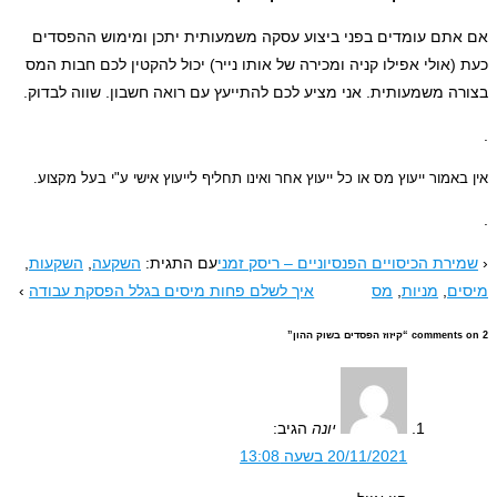
ומדים בפני ביצוע עסקה משמעותית יתכן ומימוש ההפסדים
 אפילו קניה ומכירה של אותו נייר) יכול להקטין לכם חבות המס
עותית. אני מציע לכם להתייעץ עם רואה חשבון. שווה לבדוק.
ייעוץ מס או כל ייעוץ אחר ואינו תחליף לייעוץ אישי ע"י בעל מקצוע.
יסויים הפנסיוניים – ריסק זמני
עם התגית:
השקעה
,
השקעות
,
יות
,
מס
איך לשלם פחות מיסים בגלל הפסקת עבודה
›
קיזוז הפסדים בשוק ההון
”
יונה
הגיב:
20/11/2021 בשעה 13:08