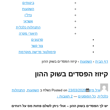
ביטוחים
השקעות
נדל"ן
אשראי
התנהלות כלכלית
תיאורי מקרה
סרטונים
צור קשר
סימולטור פרישה מוקדמת
›
השקעות
›
קיזוז הפסדים בשוק ההון
 הפסדים בשוק ההון
פיק
23/03/2020
Posted on
נשלח ב
השקעות
,
התנהלות
ל הפוסטים
—
2 תגובות ↓
דים בשוק ההון – אולי ניתן לשלם פחות מס על רווחים