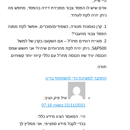
היי אייל,
אדם שיש לו הפסד צבור ממכירת דירה בהפסד, מחפש מה
ניתן יהיה לקזז לעתיד.
1. קרן נאמנות פטורה, כשפודים/מוכרים, אפשר לקזז ממנה
הפסד צבור מהעבר?
2. סוגיית רווחים מחו"ל – אם השקענו בקרן של למשל
S&P500, ניתן יהיה לקזז מהרווחים שיהיו? אני חושש שמס
הכנסה יגיד שזו הכנסה מחו"ל עם כללי קיזוז יותר קשוחים.
תודה
התחבר למערכת כדי להשתתף בדיון
איל פיק
הגיב:
21/11/2021 בשעה 07:16
היי. המאמר הציג מידע כללי.
בכדי לקבל מידע ספציפי, אני ממליץ לך