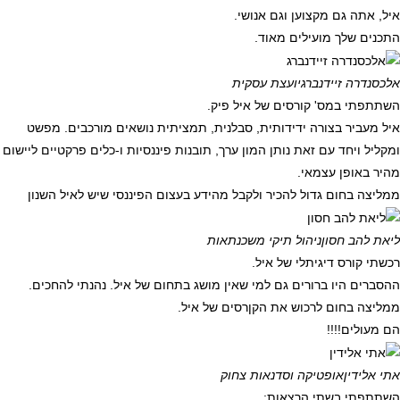
איל, אתה גם מקצוען וגם אנושי.
התכנים שלך מועילים מאוד.
אלכסנדרה זיידנברג
יועצת עסקית
השתתפתי במס' קורסים של איל פיק.
איל מעביר בצורה ידידותית, סבלנית, תמציתית נושאים מורכבים. מפשט
ומקליל ויחד עם זאת נותן המון ערך, תובנות פיננסיות ו-כלים פרקטיים ליישום
מהיר באופן עצמאי.
ממליצה בחום גדול להכיר ולקבל מהידע בעצום הפיננסי שיש לאיל השנון
ליאת להב חסון
ניהול תיקי משכנתאות
רכשתי קורס דיגיתלי של איל.
ההסברים היו ברורים גם למי שאין מושג בתחום של איל. נהנתי להחכים.
ממליצה בחום לרכוש את הקןרסים של איל.
הם מעולים!!!!
אתי אלידין
אופטיקה וסדנאות צחוק
השתתפתי בשתי הרצאות: