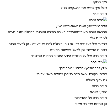
ערך הכסף.
כולל איך לבצע את ההשקעה הנ"ל.
תודה איל!
נעים עזרא
יועץ משכנתאות-ראש העין
הרצאה טובה מאוד שהועברה בצורה בהירה ומובנת ובהחלט נתנה מענה
לציפיות שלי.
ניכר כי איל בעל ידע רב וגם ניחן ביכולת להנגיש ידע זה - הן לבעלי הבנה
בתחום הפיינסי והן לכאלו שפחות מבינים.
תודה רבה איל על הנגשת הידע החשוב בתחום הפיננסי
עידן להב
מזרחן ערביסט ומורה דרך
צפיתי בקורס. עשה סדר על קרן כספית מ-א' ועד ת'.
גם ערוך מעולה.
תודה רבה!
יונתן ו.
שוהם
תודה רבה על ההדרכות.
הן נותנות ערך רב מאוד.