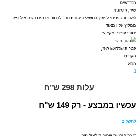
הנדרשים
מורן ד.
נתניה
לאחרונה פניתי לייעוץ בנושאי ביטוחים וכו' לבחור מדהים בשם איל פיק.
ממליץ עליו מאוד.
יסודי ענייני ומקצועי
פטר פישר
ראש העין
הקודם
הבא
עלות 298 ש"ח
עכשיו במבצע -
רק 149 ש"ח
לתשלום
© כל הזכויות שמורות לאיל פיק