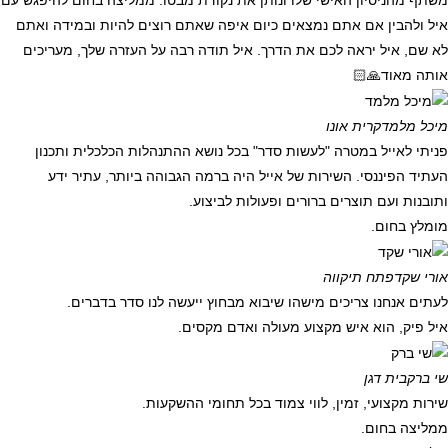
משתף מהניסיון האישי שלו ונותן את נקודת מבטו. ממליצה בחום להיפגש עם
איל ולהבין אם אתם נמצאים כיום איפה שאתם רוצים להיות ובמידה ואתם
לא שם, איל יראה לכם את הדרך. איל תודה רבה על העזרה שלך, מעריכים
אותה מאוד🙏🏻
מיכל מלמד
קרית אונו
פניתי לאייל במטרה "לעשות סדר" בכל נושא ההתנהלות הכלכלית ותכנון
העתיד הפיננסי. השירות של אייל היה ברמה הגבוהה ביותר, עתיר ידע
ותובנות ועם תוצרים ברורים ופעולות לביצוע.
מומלץ בחום.
אורי שקד
פתח תיקווה
לעתים אנחנו צריכים מישהו שיבוא מבחוץ ייעשה לנו סדר בדברים.
איל פיק, הוא איש מקצוע מעולה ואדם מקסים.
שי ברק
בית דגן
שירות מקצועי, זמין, לווי צמוד בכל תחומי ההשקעות.
ממליצה בחום.