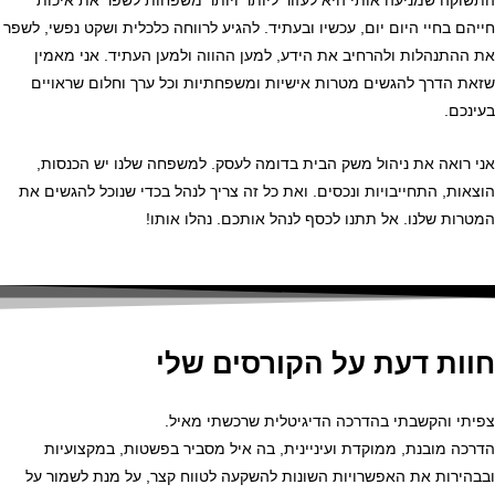
התשוקה שמניעה אותי היא לעזור ליותר ויותר משפחות לשפר את איכות
חייהם בחיי היום יום, עכשיו ובעתיד. להגיע לרווחה כלכלית ושקט נפשי, לשפר
את ההתנהלות ולהרחיב את הידע, למען ההווה ולמען העתיד. אני מאמין
שזאת הדרך להגשים מטרות אישיות ומשפחתיות וכל ערך וחלום שראויים
בעינכם.
אני רואה את ניהול משק הבית בדומה לעסק. למשפחה שלנו יש הכנסות,
הוצאות, התחייבויות ונכסים. ואת כל זה צריך לנהל בכדי שנוכל להגשים את
המטרות שלנו. אל תתנו לכסף לנהל אותכם. נהלו אותו!
חוות דעת על הקורסים שלי
צפיתי והקשבתי בהדרכה הדיגיטלית שרכשתי מאיל.
הדרכה מובנת, ממוקדת ועיניינית, בה איל מסביר בפשטות, במקצועיות
ובבהירות את האפשרויות השונות להשקעה לטווח קצר, על מנת לשמור על