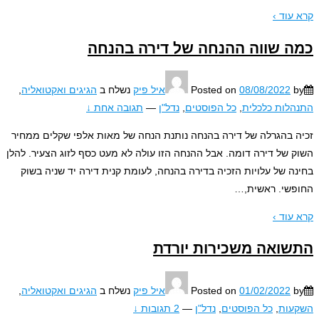
עוד ›
 שווה ההנחה של דירה בהנחה
08/08/2022
Posted on
איל פיק
נשלח ב
הגיגים ואקטואליה
,
לות כלכלית
,
כל הפוסטים
,
נדל"ן
—
תגובה אחת ↓
 בהגרלה של דירה בהנחה נותנת הנחה של מאות אלפי שקלים ממחיר
 של דירה דומה. אבל ההנחה הזו עולה לא מעט כסף לזוג הצעיר. להלן
ה של עלויות הזכיה בדירה בהנחה, לעומת קנית דירה יד שניה בשוק
שי. ראשית,
…
עוד ›
ואה משכירות יורדת
01/02/2022
Posted on
איל פיק
נשלח ב
הגיגים ואקטואליה
,
עות
,
כל הפוסטים
,
נדל"ן
—
2 תגובות ↓