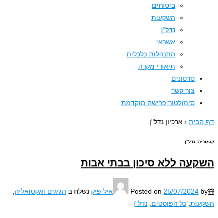
ביטוחים
השקעות
נדל"ן
אשראי
התנהלות כלכלית
תיאורי מקרה
סרטונים
צור קשר
סימולטור פרישה מוקדמת
בית
›
ארכיון נדל"ן
יה:
נדל"ן
עה ללא סיכון בבתי אבות
25/07/2024
Posted on
איל פיק
נשלח ב
הגיגים ואקטואליה
,
עות
,
כל הפוסטים
,
נדל"ן