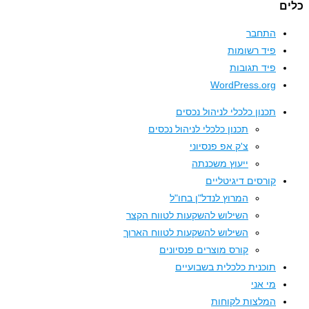
ם
התחבר
פיד רשומות
פיד תגובות
WordPress.org
תכנון כלכלי לניהול נכסים
תכנון כלכלי לניהול נכסים
צ'ק אפ פנסיוני
ייעוץ משכנתה
קורסים דיגיטליים
המרוץ לנדל"ן בחו"ל
השילוש להשקעות לטווח הקצר
השילוש להשקעות לטווח הארוך
קורס מוצרים פנסיונים
תוכנית כלכלית בשבועיים
מי אני
המלצות לקוחות