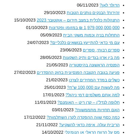
הדולר לאן?
06/11/2023
זהירות! הבנקים נותנים הטבות
29/10/2023
התנהלות כלכלית במצב חירום – אוקטובר 2023
15/10/2023
1,979,000,000,000 ₪ במזומן ופקדונות
01/10/2023
התחלות בניה וכמות משקי הבית
05/09/2023
עם מי כדאי להתייעץ בנושאים כלכליים?
24/07/2023
ספרים רבותי, ספרים
23/06/2023
מה בין ארון בגדים ותיק השקעות
28/05/2023
הפנסיה הראשונה בהיסטוריה
21/05/2023
פגיעה בגובה הקצבה הפנסיונית בחוק ההסדרים
27/02/2023
כשלים במדד המחירים לצרכן
21/02/2023
מה לעשות עם 100,000 ש"ח?
25/01/2023
למה אתם משלמים דמי ניהול?
17/01/2023
חלופה לנדל"ן – קרן ריט – האומנם?
11/01/2023
האם תחזיות מתממשות?
03/01/2023
כמה כסף שווה ההפקדה לקרן השתלמות?
17/12/2022
הריבית עולה. איפה כדאי להשקיע?
21/11/2022
מס על הרווח הראלי או הנומינלי
14/10/2022