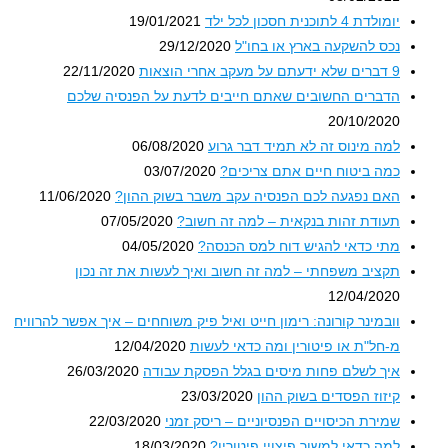
יומולדת 4 לתוכנית חסכון לכל ילד
19/01/2021
נכס להשקעה בארץ או בחו"ל
29/12/2020
9 דברים שלא ידעתם על מעקב אחרי הוצאות
22/11/2020
הדברים החשובים שאתם חייבים לדעת על הפנסיה שלכם
20/10/2020
למה מינוס זה לא תמיד דבר גרוע
06/08/2020
כמה ביטוח חיים אתם צריכים?
03/07/2020
האם נפגעה לכם הפנסיה עקב משבר בשוק ההון?
11/06/2020
תעודת זהות בנקאית – למה זה חשוב?
07/05/2020
מתי כדאי להגיש דוח למס הכנסה?
04/05/2020
תקציב משפחתי – למה זה חשוב ואיך לעשות את זה נכון
12/04/2020
וובמינר קורונה: רימון חייט ואיל פיק משוחחים – איך אפשר להרוויח
מ-חל"ת או פיטורין ומה כדאי לעשות
12/04/2020
איך לשלם פחות מיסים בגלל הפסקת עבודה
26/03/2020
קיזוז הפסדים בשוק ההון
23/03/2020
שמירת הכיסויים הפנסיוניים – ריסק זמני
22/03/2020
למה כדאי למשוך פיצויי פיטורין?
18/03/2020