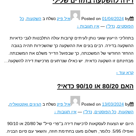
ה להשקעה בתזרים שלילי
01/04/2024
Posted on
איל פיק
נשלח ב
השקעות
,
כל
טים
,
נדל"ן
—
אין תגובות ↓
יכי הייעוץ שאני נותן לעיתים קרובות עולה התלבטות לגבי כדאיות
עה בדירה. רבים בונים את ההשקעה כך שהשכירות תהיה בגובה
ר החודשי של המשכנתה, כך שבפועל הדייר משלם את המשכנתה.
נתם זו השקעה כדאית. יש כאילו שנרתעים מרכישת דירה להשקעה
…
עוד ›
 90/10 כדאי?
13/03/2024
Posted on
איל פיק
נשלח ב
הגיגים ואקטואליה
,
עות
,
כל הפוסטים
,
נדל"ן
—
אין תגובות ↓
היום יש הצעות לעסקאות לרכישת דירה ב"פרי סייל" של 20/80 או 90/10
ואפילו 5/95. כלומר, תשלום מעט בחתימת חוזה, והשאר עם סיום הבניה.