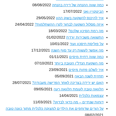
כמה שווה ההנחה של דירה בהנחה
08/08/2022
הביטקויין ואני
17/07/2022
איך להיכנס להשקעה בשוק ההון
29/05/2022
איזה מסלול השקעה לבחור לקרן ההשתלמות?
24/04/2022
מה רמת הסיכון שלכם?
18/03/2022
התשואה משכירות יורדת
01/02/2022
על פוליסת חיסכון ועוד
10/01/2022
מה אפשר לעשות רק עד סוף השנה
17/12/2021
כמה שווה דחית מיסים
01/11/2021
מה השקעת הנדל"ן הטובה ביותר
07/10/2021
איך לשלם פחות מיסים
23/09/2021
תחזית לשנה הבאה
05/09/2021
האם יש ירידה בצריכה לאחר הפרישה מעבודה?
28/07/2021
הלוואה טובה לעומת הלוואה רעה
09/05/2021
עצמאות כלכלית
14/04/2021
דוחות שנתיים – מה כדאי לבדוק?
11/03/2021
על הורים שדוחפים את הילדים למצוקה כלכלית מתוך כוונה טובה
08/02/2021