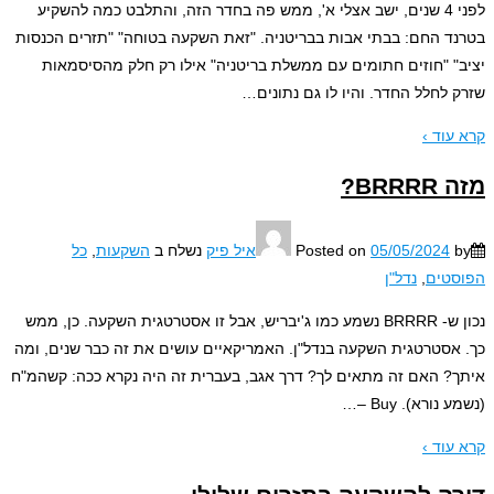
לפני 4 שנים, ישב אצלי א', ממש פה בחדר הזה, והתלבט כמה להשקיע
ד החם: בבתי אבות בבריטניה. "זאת השקעה בטוחה" "תזרים הכנסות
" "חוזים חתומים עם ממשלת בריטניה" אילו רק חלק מהסיסמאות
 לחלל החדר. והיו לו גם נתונים
…
עוד ›
BRR?
05/05/2024
Posted on
איל פיק
נשלח ב
השקעות
,
כל
טים
,
נדל"ן
נכון ש- BRRRR נשמע כמו ג'יבריש, אבל זו אסטרטגית השקעה. כן, ממש
אסטרטגית השקעה בנדל"ן. האמריקאיים עושים את זה כבר שנים, ומה
? האם זה מתאים לך? דרך אגב, בעברית זה היה נקרא ככה: קשהמ"ח
נורא). Buy –
…
עוד ›