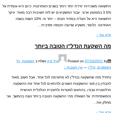
אה משכירות יורדת יותר ויותר בשנים האחרונות. כיום היא עומדת על
3.5% בממוצע ארצי. עבור המשקיעים יש לזה חשיבות רבה מאוד. עיקר
התשואה היא על העליה במחיר הנכס – יותר מ- 10% השנה בשנה
ונה. כלומר, משקיע שרוצה הכנסה פסיבית
…
עוד ›
השקעת הנדל"ן הטובה ביותר
07/10/2021
Posted on
איל פיק
נשלח ב
השקעות
,
כל
טים
,
נדל"ן
—
אין תגובות ↓
ל מזה שהשקעה בנדל"ן לא מתאימה לכל אחד, אבל חשוב מאוד
ין בין סוגי ההשקעות השונים ולהתאים לכל אחד את ההשקעה
ונטית עבורו, בהתאם למטרות ולתוכנית הכלכלית האישית
פחתית. על השאלה מהי ההשקעה הטובה ביותר נענה בהמשך. אני
ק את
…
עוד ›