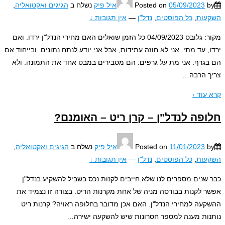
05/09/2023
Posted on
איל פיק
נשלח ב
הגיגים ואקטואליה
,
עות
,
כל הפוסטים
,
נדל"ן
—
אין תגובות ↓
מקור: גלובס 04/09/2023 כל הזמן שואלים האם מחירי הנדל"ן ירדו. ואם
, עד מתי. אני לא חוזה עתידות, אבל אני יודע לנתח נתונים. ובייחוד אם
גרף. אני מת על גרפים. הם מסבירים במבט אחד את התמונה. ולא
 הרבה
…
עוד ›
פה לנדל"ן – קרן ריט – האומנם?
11/01/2023
Posted on
איל פיק
נשלח ב
הגיגים ואקטואליה
,
עות
,
כל הפוסטים
,
נדל"ן
—
אין תגובות ↓
שנים מספרים לנו שלא חייבים לקנות נכס בשביל להשקיע בנדל"ן.
 לקנות בבורסה מניה של אחת מקרנות הריט. בצורה זו נצמיד את
עה למחירי הנדל"ן. האם אכן מדובר בחלופה ראויה? קרנות ריט
ות מענה למספר חסרונות שיש להשקעה ישירה
…