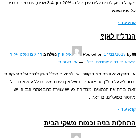
מקובל בשוק להניח עלית ערך של כ- 20% תוך 3-4 שנים, עם סיום הבניה.
ניו נשמע
…
עוד ›
ל"ן לאן?
14/11/2023
Posted on
איל פיק
נשלח ב
הגיגים ואקטואליה
,
עות
,
כל הפוסטים
,
נדל"ן
—
אין תגובות ↓
ספק שהאווירה מאוד קשה. אין לאנשים בכלל חשק לדבר על ההשקעות
 לא על נדל"ן. זה אומר שבפועל אין כעת כמעט בכלל עסקאות. וכל
 ננתח את הנתונים: מצד ההיצע יש עצירה ברוב אתרי הבניה. יש
ר בפועלים. בוודאי
…
עוד ›
לות בניה וכמות משקי הבית