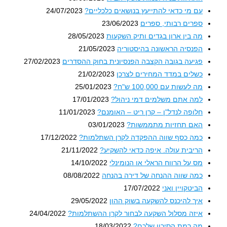
עם מי כדאי להתייעץ בנושאים כלכליים?
24/07/2023
ספרים רבותי, ספרים
23/06/2023
מה בין ארון בגדים ותיק השקעות
28/05/2023
הפנסיה הראשונה בהיסטוריה
21/05/2023
פגיעה בגובה הקצבה הפנסיונית בחוק ההסדרים
27/02/2023
כשלים במדד המחירים לצרכן
21/02/2023
מה לעשות עם 100,000 ש"ח?
25/01/2023
למה אתם משלמים דמי ניהול?
17/01/2023
חלופה לנדל"ן – קרן ריט – האומנם?
11/01/2023
האם תחזיות מתממשות?
03/01/2023
כמה כסף שווה ההפקדה לקרן השתלמות?
17/12/2022
הריבית עולה. איפה כדאי להשקיע?
21/11/2022
מס על הרווח הראלי או הנומינלי
14/10/2022
כמה שווה ההנחה של דירה בהנחה
08/08/2022
הביטקויין ואני
17/07/2022
איך להיכנס להשקעה בשוק ההון
29/05/2022
איזה מסלול השקעה לבחור לקרן ההשתלמות?
24/04/2022
מה רמת הסיכון שלכם?
18/03/2022