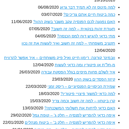
למה מינוס זה לא תמיד דבר גרוע
06/08/2020
כמה ביטוח חיים אתם צריכים?
03/07/2020
האם נפגעה לכם הפנסיה עקב משבר בשוק ההון?
11/06/2020
תעודת זהות בנקאית – למה זה חשוב?
07/05/2020
מתי כדאי להגיש דוח למס הכנסה?
04/05/2020
תקציב משפחתי – למה זה חשוב ואיך לעשות את זה נכון
12/04/2020
וובמינר קורונה: רימון חייט ואיל פיק משוחחים – איך אפשר להרוויח
מ-חל"ת או פיטורין ומה כדאי לעשות
12/04/2020
איך לשלם פחות מיסים בגלל הפסקת עבודה
26/03/2020
קיזוז הפסדים בשוק ההון
23/03/2020
שמירת הכיסויים הפנסיוניים – ריסק זמני
22/03/2020
למה כדאי למשוך פיצויי פיטורין?
18/03/2020
קרן ביטחון – למה זה חשוב וכמה צריך
15/03/2020
האם כדאי לדחות את תשלומי המשכנתה?
13/03/2020
איפה כדאי להפריש לפנסיה – חלק ג' – קופת גמל
29/02/2020
איפה כדאי להפריש לפנסיה – חלק ב' – ביטוח מנהלים
22/01/2020