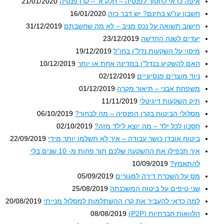
איפה כדאי לחסוך לפנסיה – חלק א' – קרן פנסיה
21/01/2020
חשבון עו"ש בחינם? יש דבר כזה
16/01/2020
חישוב תשואה על נכס מניב – לא מה שחשבתם
31/12/2019
יעדים לשנה החדשה
23/12/2019
מיסוי על השקעות נדל"ן בחו"ל
19/12/2019
האם להשקיע בנדל"ן במדינה אחת או יותר
10/12/2019
ניוד מוצרים פנסיוניים
02/12/2019
משפחת אבני – תיאור מקרה
01/12/2019
תיק השקעות דיגיטלי
11/11/2019
מסלולי הביטוח בקרן הפנסיה – מה לבחור?
06/10/2019
חסכון לכל ילד – מה יוצא לילד מזה?
02/10/2019
ביטוח אובדן כושר עבודה – איך לא תשלמו יותר מידי
22/09/2019
איך תכפילו את ההשקעה שלכם תוך פחות מ- 10 שנים בלי
להתאמץ?
10/09/2019
מס על השכרת דירה למגורים
05/09/2019
שני טיפים על ביטוח המשכנתה
25/08/2019
למה כדאי להעביר את קרן ההשתלמות למסלול מנייתי
20/08/2019
הלוואות חברתיות (P2P)
08/08/2019