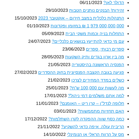
הדולר לאן?
06/11/2023
זהירות! הבנקים נותנים הטבות
29/10/2023
התנהלות כלכלית במצב חירום – אוקטובר 2023
15/10/2023
1,979,000,000,000 ₪ במזומן ופקדונות
01/10/2023
התחלות בניה וכמות משקי הבית
05/09/2023
עם מי כדאי להתייעץ בנושאים כלכליים?
24/07/2023
ספרים רבותי, ספרים
23/06/2023
מה בין ארון בגדים ותיק השקעות
28/05/2023
הפנסיה הראשונה בהיסטוריה
21/05/2023
פגיעה בגובה הקצבה הפנסיונית בחוק ההסדרים
27/02/2023
כשלים במדד המחירים לצרכן
21/02/2023
מה לעשות עם 100,000 ש"ח?
25/01/2023
למה אתם משלמים דמי ניהול?
17/01/2023
חלופה לנדל"ן – קרן ריט – האומנם?
11/01/2023
האם תחזיות מתממשות?
03/01/2023
כמה כסף שווה ההפקדה לקרן השתלמות?
17/12/2022
הריבית עולה. איפה כדאי להשקיע?
21/11/2022
מס על הרווח הראלי או הנומינלי
14/10/2022