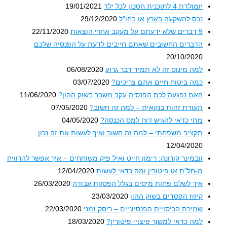
יומולדת 4 לתוכנית חסכון לכל ילד
19/01/2021
נכס להשקעה בארץ או בחו"ל
29/12/2020
9 דברים שלא ידעתם על מעקב אחרי הוצאות
22/11/2020
הדברים החשובים שאתם חייבים לדעת על הפנסיה שלכם
20/10/2020
למה מינוס זה לא תמיד דבר גרוע
06/08/2020
כמה ביטוח חיים אתם צריכים?
03/07/2020
האם נפגעה לכם הפנסיה עקב משבר בשוק ההון?
11/06/2020
תעודת זהות בנקאית – למה זה חשוב?
07/05/2020
מתי כדאי להגיש דוח למס הכנסה?
04/05/2020
תקציב משפחתי – למה זה חשוב ואיך לעשות את זה נכון
12/04/2020
וובמינר קורונה: רימון חייט ואיל פיק משוחחים – איך אפשר להרוויח
מ-חל"ת או פיטורין ומה כדאי לעשות
12/04/2020
איך לשלם פחות מיסים בגלל הפסקת עבודה
26/03/2020
קיזוז הפסדים בשוק ההון
23/03/2020
שמירת הכיסויים הפנסיוניים – ריסק זמני
22/03/2020
למה כדאי למשוך פיצויי פיטורין?
18/03/2020