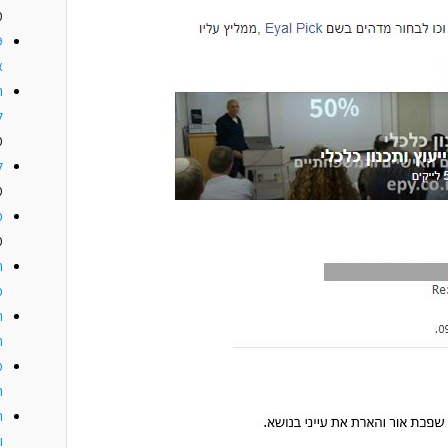
0
א
ה
ל
0
ל
0
כ
0
ה
מ
ת
ח
מ
ה
ת
ו