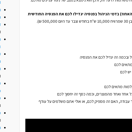
3
ה
 רק של 0.1% (עשירית האחוז) בדמי הניהול בפנסיה יגדילו לכם את הפנסיה החודשית
ה
500, ₪).
ז
3
ה
א
ל ובכמה זה יגדיל לכם את הפנסיה
ו
מתאים לכם
ה
יש לכם
3
ע
מות מתאים לכם
כ
כל אחד ואחד מהמוצרים, וכמה כסף זה יחסוך לכם
ס
עבודה, האם זה מספיק לכם, או אולי אתם משלמים על עודף
3
מ
3
ה