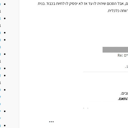
צה לפרוש לפנסיה עוד 5 שנים, אבל הסכום שיהיה לו עד אז לא יפסיק לו לחיות בכבוד. בנית
מ
וחה כלכלית.
1
א
1
ת
ה
ה
ה
1
ע
ד
1
ע
ל
ט
י
נ