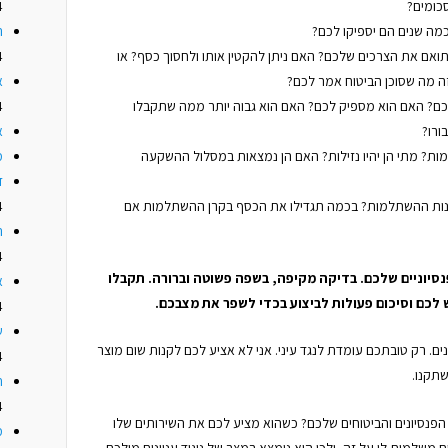
כומים?
4
מה שנים הם יספיקו לכם?
ה
תואם את הצרכים שלכם? האם ניתן להקטין אותו ולחסוך כסף? או
4
ה מה שסוכן הביטוח אמר לכם?
א
לכם? האם הוא מספיק לכם? האם הוא גבוה יותר ממה שתקבלו
4
ורו?
א
? מתי הן יהיו נזילות? האם הן נמצאות במסלול ההשקעה
מז
ד
נות ההשתלמות? בכמה תגדילו את הכסף בקרן ההשתלמות אם
4
האם
4
סיוניים שלכם. בדיקה מקיפה, בשפה פשוטה וברורה. תקבלו
א
לכם וסיכום פעולות לביצוע בכדי לשפר את מצבכם.
4
ש
ינים. רק טובתכם עומדת לנגד עיני. אני לא אציע לכם לקנות שום מוצר
4
שתקנו.
ח
4
הפנסיונים והביטוחים שלכם? כשהוא מציע לכם את השירותים שלו
מ
משלמות לו על זה, ולכן הוא נימצא במצב של ניגוד עניינים מולכם.