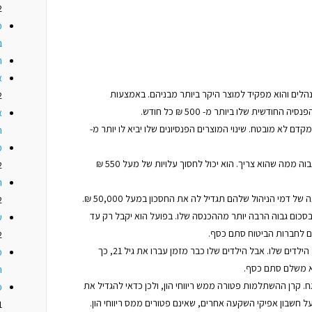
2
כ
ב
ה
א
נסיות ועוד 4 ביטוחי מנהלים והוא מפקיד למוצר היקר ביותר מבניהם. באמצעות
2
חודשית שלו ביותר מ- 500 ₪ כל חודש.
א
קדם לא מובטח. שינוי המוצרים הפנסיונים שלו יביא לו יותר מ-
ה
מ
לצביקה יש ביטוח חיים הרבה יותר גבוה ממה שהוא צריך. הוא יכול לחסוך עלויות של מעל 550 ₪
2
ה
מי הניהול שלהם תגדיל לה את החסכון במעל 50,000 ₪.
2
 בסכום גבוה הרבה יותר מההכנסה שלו. בפועל הוא יקבל רק עד
ע
2
משה משלם על ביטוח שארים עבור הילדים שלו. אבל הילדים שלו כבר מזמן עברו את גיל 21, כך
מ
וא משלם סתם כסף.
ה
 קרן ההשתלמות פטורה ממש ריווחי הון, ולכן כדאי להגדיל את
כ
 חשבון אפיקי השקעה אחרים, שאינם פטורים ממס ריווחי הון.
1