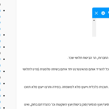
0
ו
פ
ל
כ
א
ה
ק
0
 החברות, הר הביטוח תלושי שכר.
ש
ר
וכל להוריד אותם מהאינטרנט יחד איתם בשיחה טלפונית (פרט לתלושי
ל
0
ק
וכנית כלכלית וייעוץ מלא למשפחה. במידה ותרצו ייעוץ מלא תזוכו
צ
ה
ה
סיוני/יועץ פנסיוני/סוכן ביטוח/יועץ השקעות וכו' כהגדרתם בחוק, ואינו
א