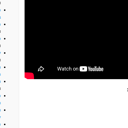
3
פ
ב
כ
3
מ
3
ל
3
ח
ה
ה
3
כ
ה
ה
ל
מ