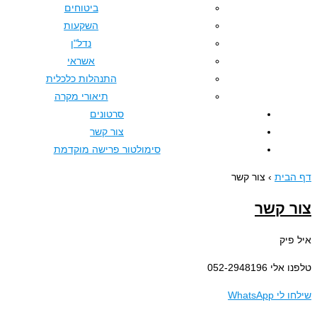
ביטוחים
השקעות
נדל"ן
אשראי
התנהלות כלכלית
תיאורי מקרה
סרטונים
צור קשר
סימולטור פרישה מוקדמת
›
צור קשר
שר
05