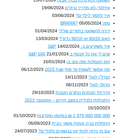
השקעה ללא סיכון בבתי אבות
25/07/2024
אירלנד–לא מדריך טיולים
19/06/2024
איך לחסוך לילדים?
03/06/2024
מזה BRRRR?
05/05/2024
דירה להשקעה בתזרים שלילי
01/04/2024
האם 80/20 או 90/10 כדאי?
13/03/2024
איך משקיעים ב- S&P
14/02/2024
שים לי את כל הכסף ב S&P 500
21/01/2024
חוק העמלות ומה טוב בו
15/01/2024
מה אפשר לעשות עד סוף שנת 2023
06/12/2023
הנדל"ן לאן?
14/11/2023
הדולר לאן?
06/11/2023
זהירות! הבנקים נותנים הטבות
29/10/2023
התנהלות כלכלית במצב חירום – אוקטובר 2023
15/10/2023
1,979,000,000,000 ₪ במזומן ופקדונות
01/10/2023
התחלות בניה וכמות משקי הבית
05/09/2023
עם מי כדאי להתייעץ בנושאים כלכליים?
24/07/2023