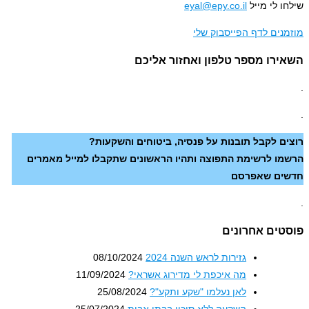
מייל
eyal@epy.co.il
דף הפייסבוק שלי
מספר טלפון ואחזור אליכם
בל תובנות על פנסיה, ביטוחים והשקעות?
שימת התפוצה ותהיו הראשונים שתקבלו למייל מאמרים
אפרסם
אחרונים
גזירות לראש השנה 2024
08/10/2024
מה איכפת לי מדירוג אשראי?
11/09/2024
לאן נעלמו "שקע ותקע"?
25/08/2024