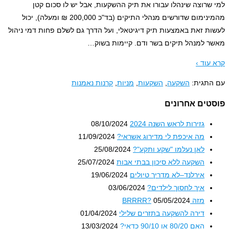
שרוצה שינהלו עבורו את תיק ההשקעות, אבל יש לו סכום קטן
מהמינימום שדורשים מנהלי התיקים (בד"כ 200,000 ₪ ומעלה), יכול
ת זאת באמצעות תיק דיגיטאלי, ועל הדרך גם לשלם פחות דמי ניהול
 למנהל תיקים בשר ודם. קיימות בשוק
…
עוד ›
תגית:
השקעה
,
השקעות
,
מניות
,
קרנות נאמנות
טים אחרונים
גזירות לראש השנה 2024
08/10/2024
מה איכפת לי מדירוג אשראי?
11/09/2024
לאן נעלמו "שקע ותקע"?
25/08/2024
השקעה ללא סיכון בבתי אבות
25/07/2024
אירלנד–לא מדריך טיולים
19/06/2024
איך לחסוך לילדים?
03/06/2024
מזה BRRRR?
05/05/2024
דירה להשקעה בתזרים שלילי
01/04/2024
האם 80/20 או 90/10 כדאי?
13/03/2024