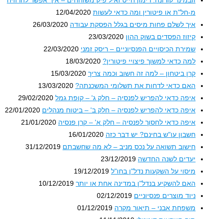
מ-חל"ת או פיטורין ומה כדאי לעשות
12/04/2020
איך לשלם פחות מיסים בגלל הפסקת עבודה
26/03/2020
קיזוז הפסדים בשוק ההון
23/03/2020
שמירת הכיסויים הפנסיוניים – ריסק זמני
22/03/2020
למה כדאי למשוך פיצויי פיטורין?
18/03/2020
קרן ביטחון – למה זה חשוב וכמה צריך
15/03/2020
האם כדאי לדחות את תשלומי המשכנתה?
13/03/2020
איפה כדאי להפריש לפנסיה – חלק ג' – קופת גמל
29/02/2020
איפה כדאי להפריש לפנסיה – חלק ב' – ביטוח מנהלים
22/01/2020
איפה כדאי לחסוך לפנסיה – חלק א' – קרן פנסיה
21/01/2020
חשבון עו"ש בחינם? יש דבר כזה
16/01/2020
חישוב תשואה על נכס מניב – לא מה שחשבתם
31/12/2019
יעדים לשנה החדשה
23/12/2019
מיסוי על השקעות נדל"ן בחו"ל
19/12/2019
האם להשקיע בנדל"ן במדינה אחת או יותר
10/12/2019
ניוד מוצרים פנסיוניים
02/12/2019
משפחת אבני – תיאור מקרה
01/12/2019