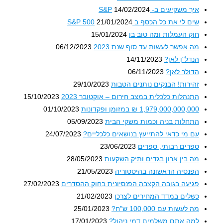
איך משקיעים ב- S&P
14/02/2024
שים לי את כל הכסף ב S&P 500
21/01/2024
חוק העמלות ומה טוב בו
15/01/2024
מה אפשר לעשות עד סוף שנת 2023
06/12/2023
הנדל"ן לאן?
14/11/2023
הדולר לאן?
06/11/2023
זהירות! הבנקים נותנים הטבות
29/10/2023
התנהלות כלכלית במצב חירום – אוקטובר 2023
15/10/2023
1,979,000,000,000 ₪ במזומן ופקדונות
01/10/2023
התחלות בניה וכמות משקי הבית
05/09/2023
עם מי כדאי להתייעץ בנושאים כלכליים?
24/07/2023
ספרים רבותי, ספרים
23/06/2023
מה בין ארון בגדים ותיק השקעות
28/05/2023
הפנסיה הראשונה בהיסטוריה
21/05/2023
פגיעה בגובה הקצבה הפנסיונית בחוק ההסדרים
27/02/2023
כשלים במדד המחירים לצרכן
21/02/2023
מה לעשות עם 100,000 ש"ח?
25/01/2023
למה אתם משלמים דמי ניהול?
17/01/2023