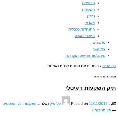
ביטוחים
השקעות
נדל"ן
אשראי
התנהלות כלכלית
תיאורי מקרה
סרטונים
צור קשר
סימולטור פרישה מוקדמת
בית
›
פוסטים עם התגית קרנות נאמנות
קרנות נאמנות
 השקעות דיגיטלי
11/11/2019
Posted on
איל פיק
נשלח ב
השקעות
,
כל הפוסטים
ין תגובות ↓