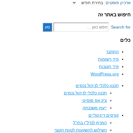
ון פוסטים
וש באתר זה
Search 
ם
התחבר
פיד רשומות
פיד תגובות
WordPress.org
תכנון כלכלי לניהול נכסים
תכנון כלכלי לניהול נכסים
צ'ק אפ פנסיוני
ייעוץ משכנתה
קורסים דיגיטליים
המרוץ לנדל"ן בחו"ל
השילוש להשקעות לטווח הקצר