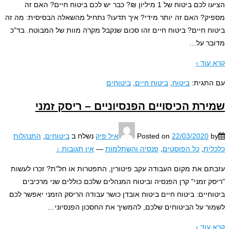
הציעו לכם ביטוח של 1 מיליון ₪? כבר יש לכם ביטוח חיים? האם זה
ק? האם זה יותר מידי? איך תדעו? נתחיל מהשאלה הבסיסית: מה זה
ח חיים? ביטוח חיים זהו סכום שנקבל מקרה מוות של המבוטח. בד"כ
ר על
…
עוד ›
תגית:
ביטוח
,
ביטוח חיים
,
ביטוחים
רת הכיסויים הפנסיוניים – ריסק זמני
22/03/2020
Posted on
איל פיק
נשלח ב
ביטוחים
,
התנהלות
ית
,
כל הפוסטים
,
פנסיה והשתלמות
—
אין תגובות ↓
ם את מקום העבודה עקב פיטורין, התפטרות או חל"ת? זכרו לעשות
ק זמני" קרן הפנסיה וביטוח המנהלים שלכם כוללים שני מרכיבים
חיים: ביטוח חיים ביטוח אובדן כושר עבודה הריסק הזמני יאפשר לכם
ר על הביטוחים שלכם, להמשיך את החסכון הפנסיוני
…
עוד ›