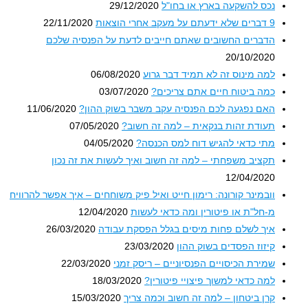
נכס להשקעה בארץ או בחו"ל
29/12/2020
9 דברים שלא ידעתם על מעקב אחרי הוצאות
22/11/2020
הדברים החשובים שאתם חייבים לדעת על הפנסיה שלכם
20/10/2020
למה מינוס זה לא תמיד דבר גרוע
06/08/2020
כמה ביטוח חיים אתם צריכים?
03/07/2020
האם נפגעה לכם הפנסיה עקב משבר בשוק ההון?
11/06/2020
תעודת זהות בנקאית – למה זה חשוב?
07/05/2020
מתי כדאי להגיש דוח למס הכנסה?
04/05/2020
תקציב משפחתי – למה זה חשוב ואיך לעשות את זה נכון
12/04/2020
וובמינר קורונה: רימון חייט ואיל פיק משוחחים – איך אפשר להרוויח
מ-חל"ת או פיטורין ומה כדאי לעשות
12/04/2020
איך לשלם פחות מיסים בגלל הפסקת עבודה
26/03/2020
קיזוז הפסדים בשוק ההון
23/03/2020
שמירת הכיסויים הפנסיוניים – ריסק זמני
22/03/2020
למה כדאי למשוך פיצויי פיטורין?
18/03/2020
קרן ביטחון – למה זה חשוב וכמה צריך
15/03/2020