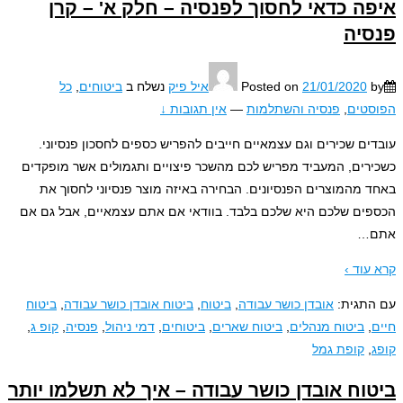
ה כדאי לחסוך לפנסיה – חלק א' – קרן
יה
21/01/2020
Posted on
איל פיק
נשלח ב
ביטוחים
,
כל
טים
,
פנסיה והשתלמות
—
אין תגובות ↓
ים שכירים וגם עצמאיים חייבים להפריש כספים לחסכון פנסיוני.
רים, המעביד מפריש לכם מהשכר פיצויים ותגמולים אשר מופקדים
 מהמוצרים הפנסיונים. הבחירה באיזה מוצר פנסיוני לחסוך את
ים שלכם היא שלכם בלבד. בוודאי אם אתם עצמאיים, אבל גם אם
…
עוד ›
תגית:
אובדן כושר עבודה
,
ביטוח
,
ביטוח אובדן כושר עבודה
,
ביטוח
,
ביטוח מנהלים
,
ביטוח שארים
,
ביטוחים
,
דמי ניהול
,
פנסיה
,
קופ ג
,
,
קופת גמל
וח אובדן כושר עבודה – איך לא תשלמו יותר