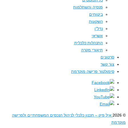
כל הפוסטים
פנסיה והשתלמות
ביטוחים
השקעות
נדל"ן
אשראי
התנהלות כלכלית
תיאורי מקרה
סרטונים
צור קשר
סימולטור פרישה מוקדמת
איל פיק – תכנון כלכלי לניהול הנכסים המשפחתיים ולפרישה
דמת