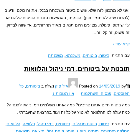
 לא מתכוון לזה שלא עושים ביטוח משכנתה בבנק. את זה כולם יודעים
ות שזה לא תמיד נכון). הבנקים, באמצעות סוכנות הביטוח שלהם או
שיתופי פעולה, מציעים היום תנאים מאוד תחרותיים. אז שווה לבדוק.
שוט, זה קל וזה
…
עוד ›
תגית:
ביטוח
,
ביטוחים
,
משכנתא
,
משכנתה
נות על ביטוחים, דמי ניהול והלוואות
14/05/2019
Posted on
איל פיק
נשלח ב
ביטוחים
,
כל
טים
,
פנסיה והשתלמות
—
אין תגובות ↓
ביטוח חיים אנחנו צריכים? כמה אנחנו משלמים דמי ניהול לפנסיה?
עולה לנו ההלוואה לאוטו? על כל זה ועוד בהרצאה שהעברתי . .
תגית:
ביטוח
,
ביטוח מנהלים
,
ביטוחים
,
דמי ניהול
,
הלוואה
,
הלוואות
,
ה פנסיונית
,
פנסיה
,
קופ ג
,
קופג
,
קופת גמל
,
תשואה
,
תשואות