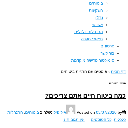
ביטוחים
השקעות
נדל"ן
אשראי
התנהלות כלכלית
תיאורי מקרה
סרטונים
צור קשר
סימולטור פרישה מוקדמת
בית
›
פוסטים עם התגית ביטוחים
ביטוחים
 ביטוח חיים אתם צריכים?
03/07/2020
Posted on
איל פיק
נשלח ב
ביטוחים
,
התנהלות
ית
,
כל הפוסטים
—
אין תגובות ↓