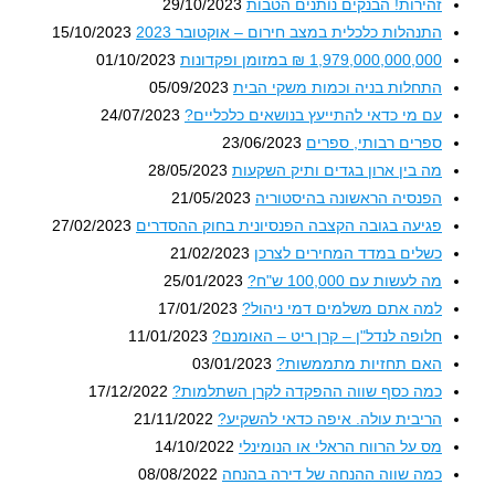
זהירות! הבנקים נותנים הטבות
29/10/2023
התנהלות כלכלית במצב חירום – אוקטובר 2023
15/10/2023
1,979,000,000,000 ₪ במזומן ופקדונות
01/10/2023
התחלות בניה וכמות משקי הבית
05/09/2023
עם מי כדאי להתייעץ בנושאים כלכליים?
24/07/2023
ספרים רבותי, ספרים
23/06/2023
מה בין ארון בגדים ותיק השקעות
28/05/2023
הפנסיה הראשונה בהיסטוריה
21/05/2023
פגיעה בגובה הקצבה הפנסיונית בחוק ההסדרים
27/02/2023
כשלים במדד המחירים לצרכן
21/02/2023
מה לעשות עם 100,000 ש"ח?
25/01/2023
למה אתם משלמים דמי ניהול?
17/01/2023
חלופה לנדל"ן – קרן ריט – האומנם?
11/01/2023
האם תחזיות מתממשות?
03/01/2023
כמה כסף שווה ההפקדה לקרן השתלמות?
17/12/2022
הריבית עולה. איפה כדאי להשקיע?
21/11/2022
מס על הרווח הראלי או הנומינלי
14/10/2022
כמה שווה ההנחה של דירה בהנחה
08/08/2022