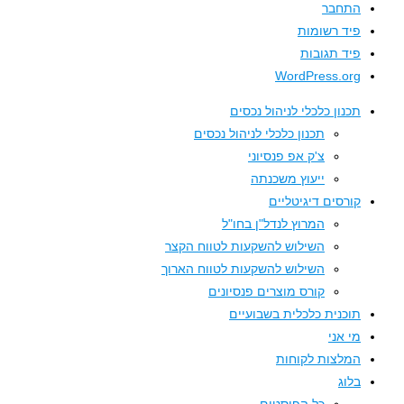
התחבר
פיד רשומות
פיד תגובות
WordPress.org
תכנון כלכלי לניהול נכסים
תכנון כלכלי לניהול נכסים
צ'ק אפ פנסיוני
ייעוץ משכנתה
קורסים דיגיטליים
המרוץ לנדל"ן בחו"ל
השילוש להשקעות לטווח הקצר
השילוש להשקעות לטווח הארוך
קורס מוצרים פנסיונים
תוכנית כלכלית בשבועיים
מי אני
המלצות לקוחות
בלוג