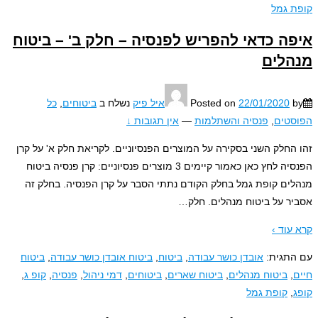
 גמל
ה כדאי להפריש לפנסיה – חלק ב' – ביטוח
לים
22/01/2020
Posted on
איל פיק
נשלח ב
ביטוחים
,
כל
טים
,
פנסיה והשתלמות
—
אין תגובות ↓
החלק השני בסקירה על המוצרים הפנסיוניים. לקריאת חלק א' על קרן
הפנסיה לחץ כאן כאמור קיימים 3 מוצרים פנסיוניים: קרן פנסיה ביטוח
ים קופת גמל בחלק הקודם נתתי הסבר על קרן הפנסיה. בחלק זה
ר על ביטוח מנהלים. חלק
…
עוד ›
תגית:
אובדן כושר עבודה
,
ביטוח
,
ביטוח אובדן כושר עבודה
,
ביטוח
,
ביטוח מנהלים
,
ביטוח שארים
,
ביטוחים
,
דמי ניהול
,
פנסיה
,
קופ ג
,
,
קופת גמל