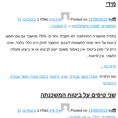
י
22/09/2019
Posted on
איל פיק
נשלח ב
ביטוחים
,
כל
טים
,
פנסיה והשתלמות
—
4 תגובות ↓
נתחיל מהשורה התחתונה: לא תקבלו יותר מ- 75% מהשכר גם אם תעשו
ח על יותר מזה! לתשומת ליבכם: ההסבר להלן הינו כללי בלבד, ואינו
 ע"י סוכן ביטוח. אין באמור משום ייעוץ לביצוע או אי ביצוע פעולה
י. אין לראות
…
עוד ›
תגית:
אובדן כושר עבודה
,
אכע
,
ביטוח
,
ביטוח אובדן כושר עבודה
,
חים
 טיפים על ביטוח המשכנתה
25/08/2019
Posted on
איל פיק
נשלח ב
ביטוחים
,
כל
טים
,
נדל"ן
—
אין תגובות ↓