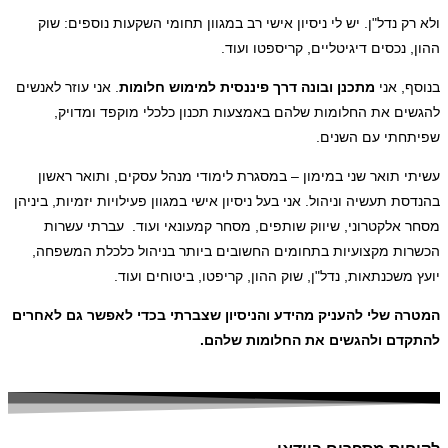
ולא רק נדל"ן. יש לי ניסיון אישי רב במגוון תחומי השקעות נוספים: שוק
ההון, נכסים דיגיטליים, קריספטו ועוד.
בנוסף, אני
מתכנן ובונה דרך פיננסית למימוש חלומות
. אני עוזר לאנשים
להגשים את החלומות שלהם באמצעות תכנון כלכלי מוקפד ומדויק,
שפיתחתי עם השנים.
עשיתי תואר שני במימון – במסגרת לימודי מנהל עסקים, ותואר ראשון
בהנדסת תעשיה וניהול. אני בעל ניסיון אישי במגוון פעילויות יזמיות, ביניהן
מסחר אלקטרוני, שיווק שותפים, מסחר קמעונאי ועוד. עברתי עשרות
הכשרות מקצועיות בתחומים החשובים ביותר בניהול כלכלת המשפחה,
יועץ משכנתאות, נדל"ן, שוק ההון, קריפטו, ביטוחים ועוד.
המטרה שלי להעניק מהידע והניסיון שצברתי בכדי לאפשר גם לאחרים
להתקדם ולהגשים את החלומות שלהם.