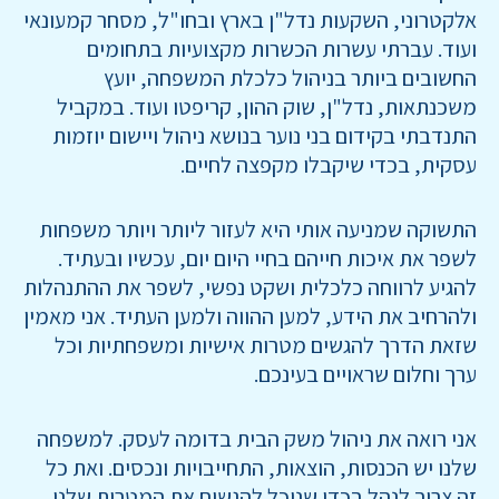
אלקטרוני, השקעות נדל"ן בארץ ובחו"ל, מסחר קמעונאי
ועוד. עברתי עשרות הכשרות מקצועיות בתחומים
החשובים ביותר בניהול כלכלת המשפחה, יועץ
משכנתאות, נדל"ן, שוק ההון, קריפטו ועוד. במקביל
התנדבתי בקידום בני נוער בנושא ניהול ויישום יוזמות
עסקית, בכדי שיקבלו מקפצה לחיים.
התשוקה שמניעה אותי היא לעזור ליותר ויותר משפחות
לשפר את איכות חייהם בחיי היום יום, עכשיו ובעתיד.
להגיע לרווחה כלכלית ושקט נפשי, לשפר את ההתנהלות
ולהרחיב את הידע, למען ההווה ולמען העתיד. אני מאמין
שזאת הדרך להגשים מטרות אישיות ומשפחתיות וכל
ערך וחלום שראויים בעינכם.
אני רואה את ניהול משק הבית בדומה לעסק. למשפחה
שלנו יש הכנסות, הוצאות, התחייבויות ונכסים. ואת כל
זה צריך לנהל בכדי שנוכל להגשים את המטרות שלנו.