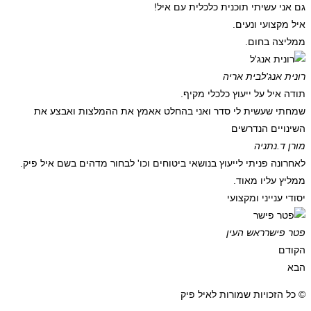
גם אני עשיתי תוכנית כלכלית עם איל!
איל מקצועי ונעים.
ממליצה בחום.
רונית אנג'ל
בית אריה
תודה איל על ייעוץ כלכלי מקיף.
שמחתי שעשית לי סדר ואני בהחלט אאמץ את ההמלצות ואבצע את
השינויים הנדרשים
מורן ד.
נתניה
לאחרונה פניתי לייעוץ בנושאי ביטוחים וכו' לבחור מדהים בשם איל פיק.
ממליץ עליו מאוד.
יסודי ענייני ומקצועי
פטר פישר
ראש העין
הקודם
הבא
© כל הזכויות שמורות לאיל פיק