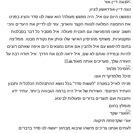
נוגה דיין-אור
ראשון לציון
נפגשנו היום עם איל, היה מפגש מעולה! הוא עשה לנו סדר והציג בפנינו
את התמונה המלאה לטווח הקצר והארוך, עזר לנו לדייק את היעדים והכי
חשוב יצאנו מהפגישה עם תוכנית פעולה. איל מסביר כל דבר בסבלנות
ומקצועיות, משתף מהניסיון האישי שלו ונותן את נקודת מבטו. ממליצה
בחום להיפגש עם איל ולהבין אם אתם נמצאים כיום איפה שאתם רוצים
להיות ובמידה ואתם לא שם, איל יראה לכם את הדרך. איל תודה רבה על
העזרה שלך, מעריכים אותה מאוד🙏🏻
מיכל מלמד
קרית אונו
פניתי לאייל במטרה "לעשות סדר" בכל נושא ההתנהלות הכלכלית ותכנון
העתיד הפיננסי. השירות של אייל היה ברמה הגבוהה ביותר, עתיר ידע
ותובנות ועם תוצרים ברורים ופעולות לביצוע.
מומלץ בחום.
אורי שקד
פתח תיקווה
לעתים אנחנו צריכים מישהו שיבוא מבחוץ ייעשה לנו סדר בדברים.