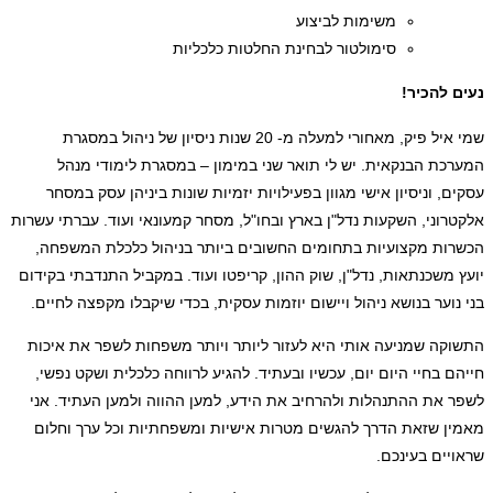
משימות לביצוע
סימולטור לבחינת החלטות כלכליות
נעים להכיר!
שמי איל פיק, מאחורי למעלה מ- 20 שנות ניסיון של ניהול במסגרת
המערכת הבנקאית. יש לי תואר שני במימון – במסגרת לימודי מנהל
עסקים, וניסיון אישי מגוון בפעילויות יזמיות שונות ביניהן עסק במסחר
אלקטרוני, השקעות נדל"ן בארץ ובחו"ל, מסחר קמעונאי ועוד. עברתי עשרות
הכשרות מקצועיות בתחומים החשובים ביותר בניהול כלכלת המשפחה,
יועץ משכנתאות, נדל"ן, שוק ההון, קריפטו ועוד. במקביל התנדבתי בקידום
בני נוער בנושא ניהול ויישום יוזמות עסקית, בכדי שיקבלו מקפצה לחיים.
התשוקה שמניעה אותי היא לעזור ליותר ויותר משפחות לשפר את איכות
חייהם בחיי היום יום, עכשיו ובעתיד. להגיע לרווחה כלכלית ושקט נפשי,
לשפר את ההתנהלות ולהרחיב את הידע, למען ההווה ולמען העתיד. אני
מאמין שזאת הדרך להגשים מטרות אישיות ומשפחתיות וכל ערך וחלום
שראויים בעינכם.