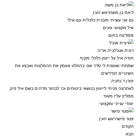
ליאת בן משה
ראש העין
גם אני עשיתי תוכנית כלכלית עם איל!
איל מקצועי ונעים.
ממליצה בחום.
רונית אנג'ל
בית אריה
תודה איל על ייעוץ כלכלי מקיף.
שמחתי שעשית לי סדר ואני בהחלט אאמץ את ההמלצות ואבצע את
השינויים הנדרשים
מורן ד.
נתניה
לאחרונה פניתי לייעוץ בנושאי ביטוחים וכו' לבחור מדהים בשם איל פיק.
ממליץ עליו מאוד.
יסודי ענייני ומקצועי
פטר פישר
ראש העין
הקודם
הבא