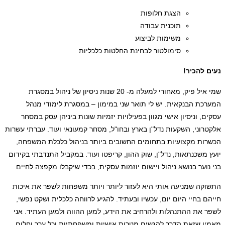
הצגת חלופות
תוכנית עבודה
משימות לביצוע
סימולטור לבחינת החלטות כלכליות
נעים להכיר!
שמי איל פיק, מאחורי למעלה מ- 20 שנות ניסיון של ניהול במסגרת
המערכת הבנקאית. יש לי תואר שני במימון – במסגרת לימודי מנהל
עסקים, וניסיון אישי מגוון בפעילויות יזמיות שונות ביניהן עסק במסחר
אלקטרוני, השקעות נדל"ן בארץ ובחו"ל, מסחר קמעונאי ועוד. עברתי עשרות
הכשרות מקצועיות בתחומים החשובים ביותר בניהול כלכלת המשפחה,
יועץ משכנתאות, נדל"ן, שוק ההון, קריפטו ועוד. במקביל התנדבתי בקידום
בני נוער בנושא ניהול ויישום יוזמות עסקית, בכדי שיקבלו מקפצה לחיים.
התשוקה שמניעה אותי היא לעזור ליותר ויותר משפחות לשפר את איכות
חייהם בחיי היום יום, עכשיו ובעתיד. להגיע לרווחה כלכלית ושקט נפשי,
לשפר את ההתנהלות ולהרחיב את הידע, למען ההווה ולמען העתיד. אני
מאמין שזאת הדרך להגשים מטרות אישיות ומשפחתיות וכל ערך וחלום