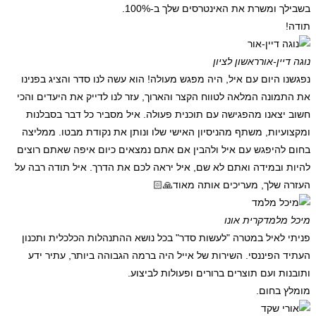
בשבילך ומשרת את האינטרסים שלך ב-100%.
תודה!
נוגה דיין-אור
ראשון לציון
נפגשנו היום עם איל, היה מפגש מעולה! הוא עשה לנו סדר והציג בפנינו
את התמונה המלאה לטווח הקצר והארוך, עזר לנו לדייק את היעדים והכי
חשוב יצאנו מהפגישה עם תוכנית פעולה. איל מסביר כל דבר בסבלנות
ומקצועיות, משתף מהניסיון האישי שלו ונותן את נקודת מבטו. ממליצה
בחום להיפגש עם איל ולהבין אם אתם נמצאים כיום איפה שאתם רוצים
להיות ובמידה ואתם לא שם, איל יראה לכם את הדרך. איל תודה רבה על
העזרה שלך, מעריכים אותה מאוד🙏🏻
מיכל מלמד
קרית אונו
פניתי לאיל במטרה "לעשות סדר" בכל נושא ההתנהלות הכלכלית ותכנון
העתיד הפיננסי. השירות של אייל היה ברמה הגבוהה ביותר, עתיר ידע
ותובנות ועם תוצרים ברורים ופעולות לביצוע.
מומלץ בחום.