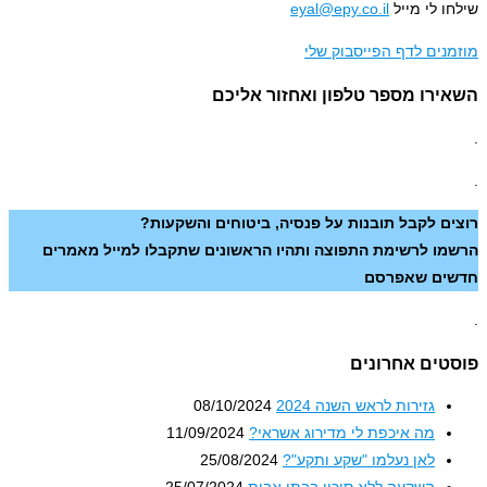
ו לי מייל
eyal@epy.co.il
נים לדף הפייסבוק שלי
ירו מספר טלפון ואחזור אליכם
ם לקבל תובנות על פנסיה, ביטוחים והשקעות?
ו לרשימת התפוצה ותהיו הראשונים שתקבלו למייל מאמרים
ים שאפרסם
טים אחרונים
גזירות לראש השנה 2024
08/10/2024
מה איכפת לי מדירוג אשראי?
11/09/2024
לאן נעלמו "שקע ותקע"?
25/08/2024