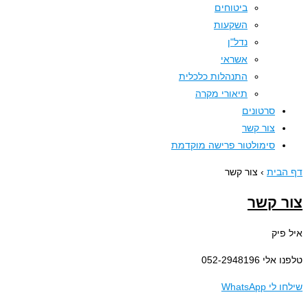
ביטוחים
השקעות
נדל"ן
אשראי
התנהלות כלכלית
תיאורי מקרה
סרטונים
צור קשר
סימולטור פרישה מוקדמת
בית
›
צור קשר
 קשר
פיק
 052-2948196
 WhatsApp