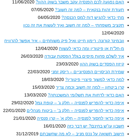
האם נפגעה לכם הפנסיה עקב משבר בשוק ההון?
11/06/2020
תעודת זהות בנקאית – למה זה חשוב?
07/05/2020
מתי כדאי להגיש דוח למס הכנסה?
04/05/2020
תקציב משפחתי – למה זה חשוב ואיך לעשות את זה נכון
12/04/2020
וובמינר קורונה: רימון חייט ואיל פיק משוחחים – איך אפשר להרוויח
מ-חל"ת או פיטורין ומה כדאי לעשות
12/04/2020
איך לשלם פחות מיסים בגלל הפסקת עבודה
26/03/2020
קיזוז הפסדים בשוק ההון
23/03/2020
שמירת הכיסויים הפנסיוניים – ריסק זמני
22/03/2020
למה כדאי למשוך פיצויי פיטורין?
18/03/2020
קרן ביטחון – למה זה חשוב וכמה צריך
15/03/2020
האם כדאי לדחות את תשלומי המשכנתה?
13/03/2020
איפה כדאי להפריש לפנסיה – חלק ג' – קופת גמל
29/02/2020
איפה כדאי להפריש לפנסיה – חלק ב' – ביטוח מנהלים
22/01/2020
איפה כדאי לחסוך לפנסיה – חלק א' – קרן פנסיה
21/01/2020
חשבון עו"ש בחינם? יש דבר כזה
16/01/2020
חישוב תשואה על נכס מניב – לא מה שחשבתם
31/12/2019